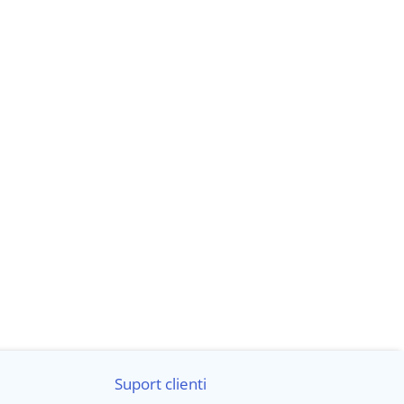
mizabilă
ile mașinii. Ecranul
IPS HD full touch-screen
oferă
Interfața poate fi personalizată pentru a se potrivi stilului
nă.
Suport clienti