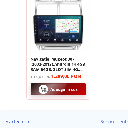
Pompe transfer
Intretinere auto
Aspirator
Camera Endoscop
Trusa cale distributie
Navigatie Peugeot 307
(2002-2013),Android 14 4GB
Echipamente service auto
RAM 64GB, SLOT SIM 4G,
Carplay si Android Auto
Huse volan
1.299,00 RON
1.499,00 RON
ecran 9 inch
Chei si truse chei
Adauga in cos
Bricolaj
Accesorii compresoare
ecartech.ro
Servicii pentr
Aparate de lipit si capsat
📋 Specificații Tehnice