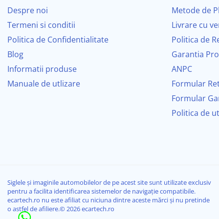
Masini de polisat
Despre noi
Metode de P
Sistem Operare
Termeni si conditii
Livrare cu ve
Prelungitoare
Politica de Confidentialitate
Politica de R
Procesor
Aeroterme
Blog
Garantia Pr
Memorie
Dezumidificatoare
Informatii produse
ANPC
Compresoare aer
Display
Manuale de utlizare
Formular Re
Formular Ga
Audio
Boxe & Subwoofer Auto
Politica de u
Difuzore Auto
Conectivitate
Casti Wireless
Integrare Smartphone
Subwoofer Auto
Boxe portabile
Siglele și imaginile automobilelor de pe acest site sunt utilizate exclusiv
📦 Conținutul pachetului
pentru a facilita identificarea sistemelor de navigație compatibile.
Pick-Up
ecartech.ro nu este afiliat cu niciuna dintre aceste mărci și nu pretinde
o astfel de afiliere.© 2026 ecartech.ro
Tabletă Android și Ramă dedicată
Amplificatoare auto