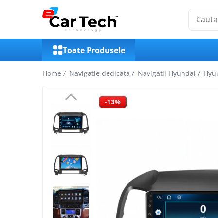
Toate Produsele
Toate Produsele
Summer sale
Home /
Navigatie dedicata /
Navigatii Hyundai /
Hyun
Navigatie dedicata
-13%
Navigatii Volkswagen
Navigatii Skoda
Navigatii Seat
Navigatii Ford
Navigatii Opel
Navigatii Hyundai
Navigatii Toyota