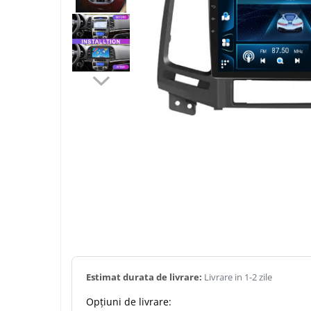
Navigatii Dacia
Navigatii Peugeot
Navigatii Audi
Navigatii BMW
Navigatii Mercedes
Navigatii Fiat
Navigatii Nissan
Navigatii Citroen
Navigatii Suzuki
Navigatii Mitsubishi
Navigatii Volvo
Estimat durata de livrare:
Livrare in 1-2 zile
Navigatii KIA
Opțiuni de livrare: