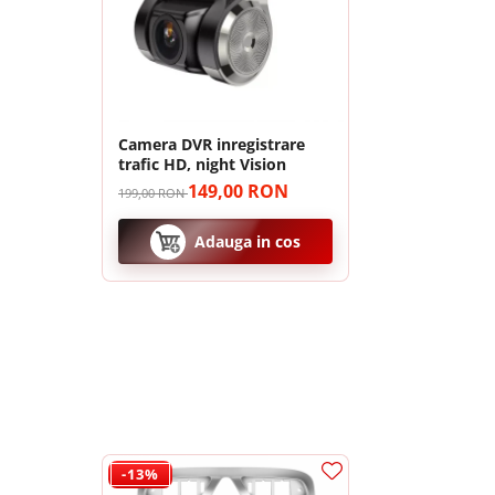
Camera frontala
Accesorii auto
Suport Telefon
Lanterne
Camera DVR inregistrare
trafic HD, night Vision
Senzori Parcare
149,00 RON
199,00 RON
Adauga in cos
Electrice auto
Redresoare Auto
🎵 Sunet Profesional cu Procesor 
Modulatoare Auto FM
Invertoare auto
Pasionații de muzică vor aprecia procesorul digital de s
Acesta permite reglarea fină a acusticii, oferind un sun
Lumini Ambientale
perfect calibrată pentru habitaclul masinii tale.
Testere auto
-13%
Cabluri Audio