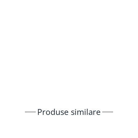
⚡
Procesor:
Octa-Core 1.6 GHz
💾
Memorie:
4GB RAM / 64 GB ROM
📶
Internet:
Slot SIM 4G LTE inclus
DSP
unet (
DSP
) cu egalizator pe
36 de benzi
.
Produse similare
et clar, un bas profund și o scenă sonoră