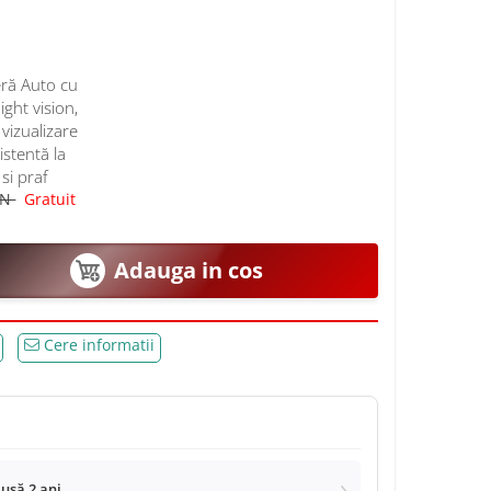
ră Auto cu
ght vision,
vizualizare
istentă la
si praf
ON
Gratuit
Adauga in cos
Cere informatii
lusă 2 ani