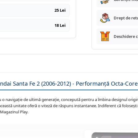
25 Lei
Drept de retu
18 Lei
Deschidere co
ai Santa Fe 2 (2006-2012) - Performanță Octa-Core 
o navigație de ultimă generație, concepută pentru a îmbina designul origin
 această unitate oferă o viteză de răspuns instantanee. Indiferent că folosești
a Magazinul Play.