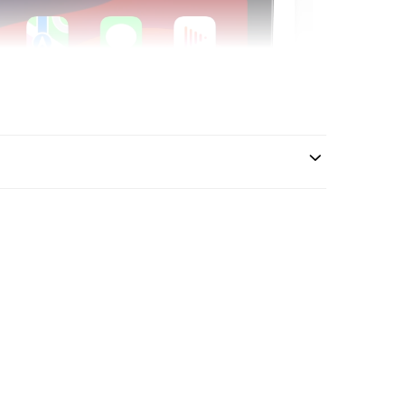
Activ de Răcire
 calde zile de vară, unitatea este echipată cu un
spate
tiv
(Cooler). Acesta previne supraîncălzirea procesorului
 de Split-Screen sau YouTube.