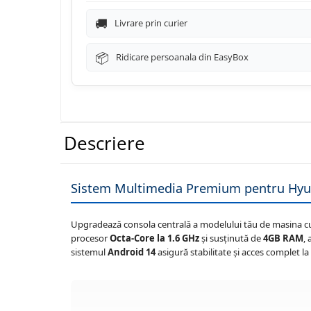
Navigatii Renault
Livrare prin curier
Navigatii Mazda
Ridicare persoanala din EasyBox
Navigatii Smart
Navigatii Chevrolet
Navigatii Honda
Descriere
Navigatii Jeep
Navigatii Porsche
Sistem Multimedia Premium pentru Hyund
Navigatii Land Rover
Navigatii Iveco
Upgradează consola centrală a modelului tău de masina cu 
procesor
Octa-Core la 1.6 GHz
și susținută de
4GB RAM
,
Navigatii Chrysler
sistemul
Android 14
asigură stabilitate și acces complet l
Navigatie universala
Playere auto