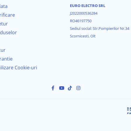
lata
EURO ELECTRO SRL
Android 14
J2022000536284
rificare
RO46197750
etur
Octa-Core 1.6 GHz (Ventilator activ inclus)
Sediul social: Str.Pompierilor Nr.34
oduselor
Scornicesti, Olt
4 GB RAM / 64 GB ROM (Stocare)
9 Inch, Rezoluție HD 1280x720, ecran IPS
tur
rantie
4X45W, DSP EQ 36 benzi, Radio RDS
tilizare Cookie-uri
SIM 4G, Wi-Fi Dual Band, Bluetooth 5.0, 2x USB
Wireless CarPlay & Android Auto