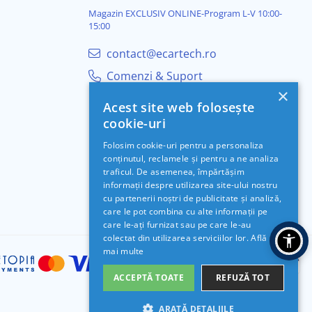
Magazin EXCLUSIV ONLINE-Program L-V 10:00-
15:00
contact@ecartech.ro
Comenzi & Suport
×
Acest site web folosește
cookie-uri
Folosim cookie-uri pentru a personaliza
conținutul, reclamele și pentru a ne analiza
traficul. De asemenea, împărtășim
informații despre utilizarea site-ului nostru
cu partenerii noștri de publicitate și analiză,
care le pot combina cu alte informații pe
care le-ați furnizat sau pe care le-au
colectat din utilizarea serviciilor lor.
Află
mai multe
ACCEPTĂ TOATE
REFUZĂ TOT
ARATĂ DETALIILE