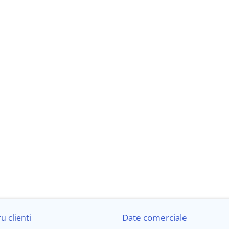
🖥️ Interfață Modernă și Custo
Meniul intuitiv oferă acces rapid la toate funcți
unghiuri de vizualizare largi și culori naturale. 
tău, având suport complet pentru limba româ
Date comerciale
u clienti