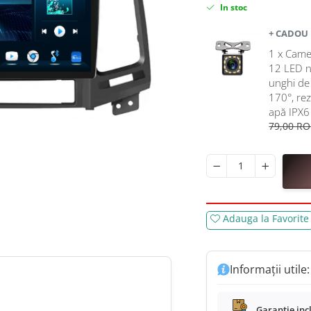
In stoc
+ CADOU
1 x Came
12 LED ni
unghi de 
170°, rez
apă IPX6 
79,00 R
Adauga la Favorite
Informații utile:
Garanție inc