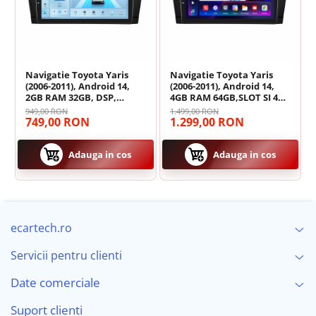
Internă (ROM)
📡
Conectivitate:
4G LTE (Slot Cartelă SIM) +
Wi-Fi 5G (Dual Band)
Navigatie Toyota Yaris
Navigatie Toyota Yaris
(2006-2011), Android 14,
(2006-2011), Android 14,
2GB RAM 32GB, DSP,
4GB RAM 64GB,SLOT SI 4G.
Carplay si Android auto,
DSP, Carplay si Android
949,00 RON
1.499,00 RON
ecran 9 inch
auto, ecran 9 inch
749,00 RON
1.299,00 RON
Adauga in cos
Adauga in cos
ecartech.ro
Servicii pentru clienti
🎵 Sunet Audiophil - DSP & Ieșire Optică
Date comerciale
Calitatea sunetului este dusă la extrem datorită
Suport clienti
procesorului digital de sunet integrat (DSP Chip BU32107)