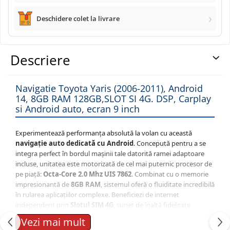
Deschidere colet la livrare
Navigatii Land Rover
Navigatii Iveco
Descriere
Navigatii Chrysler
Navigatie Toyota Yaris (2006-2011), Android
14, 8GB RAM 128GB,SLOT SI 4G. DSP, Carplay
si Android auto, ecran 9 inch
Experimentează performanța absolută la volan cu această
navigație auto dedicată cu Android
. Concepută pentru a se
integra perfect în bordul mașinii tale datorită ramei adaptoare
incluse, unitatea este motorizată de cel mai puternic procesor de
pe piață:
Octa-Core 2.0 Mhz UIS 7862
. Combinat cu o memorie
impresionantă de
8GB RAM
, sistemul oferă o fluiditate incredibilă
în rularea aplicațiilor complexe. Beneficiezi de internet
independent prin
Slotul SIM 4G
, sunet de înaltă fidelitate
(Procesor DSP + Ieșire Optică) și conectivitate completă prin
Vezi mai mult
Wireless CarPlay & Android Auto
.