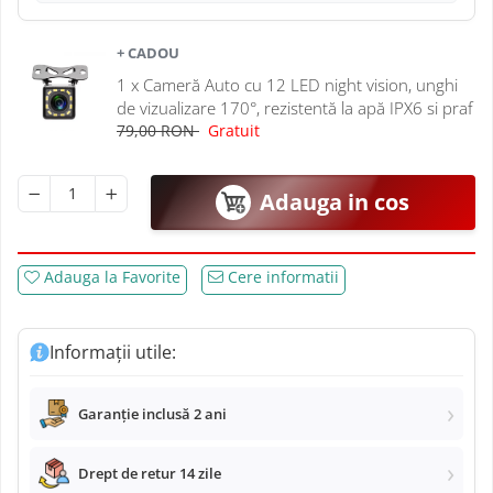
Navigatii Mitsubishi
+ CADOU
Navigatii Volvo
1 x Cameră Auto cu 12 LED night vision, unghi
de vizualizare 170°, rezistentă la apă IPX6 si praf
Navigatii KIA
79,00 RON
Gratuit
Navigatii Renault
Adauga in cos
Navigatii Mazda
Navigatii Smart
Adauga la Favorite
Cere informatii
Navigatii Chevrolet
Informații utile:
Navigatii Honda
Garanție inclusă 2 ani
Navigatii Jeep
Drept de retur 14 zile
Navigatii Porsche