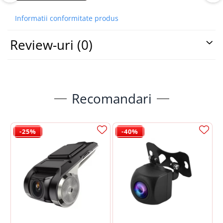
Informatii conformitate produs
Integrare Perfectă cu Funcțiile
🚘
Originale (CANBUS)
Review-uri
(0)
Acolo unde configurația electronică a mașinii permite
(prin protocolul de comunicare CANBUS), această
navigație Android comunică direct cu computerul de
bord, preluând și afișând informații vitale:
Recomandari
Comenzi pe Volan:
Preluare automată, fără
setări complicate, pentru controlul
-25%
-40%
volumului, apelurilor și pieselor muzicale.
Afișare Status Mașină:
Notificări pe ecran
pentru uși deschise, centură de siguranță
sau nivel scăzut al combustibilului.
Detalii Vehicul:
Afișare kilometraj
(odometru), turație motor și grafică pentru
senzorii de parcare originali / climatronic
(afișare climă pe display).