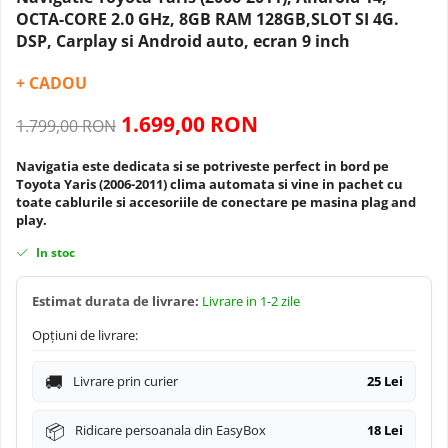
Navigatii Dacia
Camera frontala
OCTA-CORE 2.0 GHz, 8GB RAM 128GB,SLOT SI 4G.
DSP, Carplay si Android auto, ecran 9 inch
Navigatii Peugeot
+ CADOU
Navigatii Audi
1.699,00 RON
1.799,00 RON
Navigatii BMW
Navigatia este dedicata si se potriveste perfect in bord pe
Toyota Yaris (2006-2011) clima automata
si vine in pachet cu
toate cablurile si accesoriile de conectare pe masina plag and
Navigatii Mercedes
play.
In stoc
Navigatii Fiat
Estimat durata de livrare:
Livrare in 1-2 zile
Navigatii Nissan
Opțiuni de livrare:
Navigatii Citroen
Livrare prin curier
25 Lei
Navigatii Suzuki
Ridicare persoanala din EasyBox
18 Lei