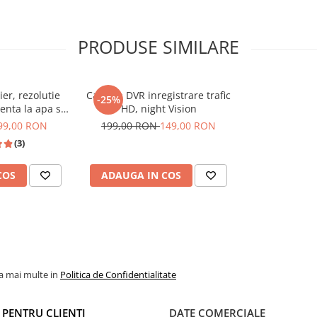
UATIE SI VA PUTETI BUCURA PE
PRODUSE SIMILARE
er, rezolutie
Camera DVR inregistrare trafic
-25%
enta la apa si
HD, night Vision
hi 140°
99,00 RON
199,00 RON
149,00 RON
FHD, Touchscreen Capacitiv,
(3)
COS
ADAUGA IN COS
, Maghiară, Engleză etc.)
la mai multe in
Politica de Confidentialitate
I PENTRU CLIENTI
DATE COMERCIALE