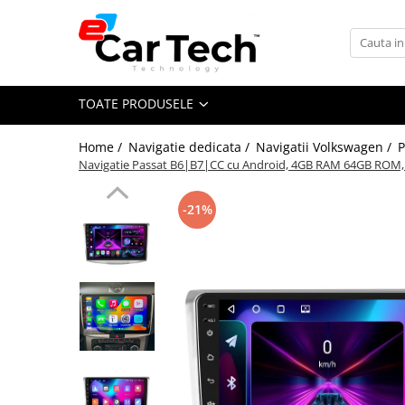
Toate Produsele
TOATE PRODUSELE
Summer sale
Home /
Navigatie dedicata /
Navigatii Volkswagen /
P
Navigatie dedicata
Navigatie Passat B6|B7|CC cu Android, 4GB RAM 64GB ROM, DS
Navigatii Volkswagen
Navigatii Skoda
-21%
Navigatii Seat
Navigatii Ford
Navigatii Opel
Navigatii Hyundai
Navigatii Toyota
Navigatii Dacia
Navigatii Peugeot