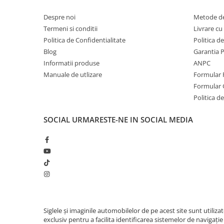
Invertoare auto
Conectivitate
Hotspot Telefon W
Despre noi
Metode de
Lumini Ambientale
Termeni si conditii
Livrare cu 
Compatibilitate CarPlay &
Da
Testere auto
Politica de Confidentialitate
Politica d
Android Auto
Blog
Garantia 
Cabluri Audio
Alimentare
12V
Informatii produse
ANPC
Pompe transfer
Manuale de utlizare
Formular 
DSP
Da
Formular 
Intretinere auto
Politica de
RDS
Da
Aspirator
Bluetooth
Redare muzică, de
SOCIAL
URMARESTE-NE IN SOCIAL MEDIA
Camera Endoscop
convorbiri
Trusa cale distributie
USB
2 ieșiri USB
Echipamente service auto
Luminozitate Reglabilă
Da
Huse volan
RCA Video
Da
Chei si truse chei
RCA Audio
Da
Siglele și imaginile automobilelor de pe acest site sunt utiliza
Bricolaj
exclusiv pentru a facilita identificarea sistemelor de navigație
Subwoofer RCA
Da