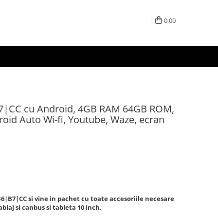
0,00
B7|CC cu Android, 4GB RAM 64GB ROM,
roid Auto Wi-fi, Youtube, Waze, ecran
6|B7|CC si vine in pachet cu toate accesoriile necesare
laj si canbus si tableta 10 inch.