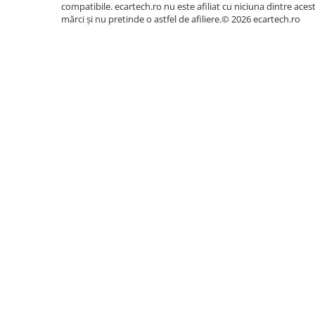
Accesorii compresoare
compatibile. ecartech.ro nu este afiliat cu niciuna dintre aces
mărci și nu pretinde o astfel de afiliere.© 2026 ecartech.ro
Hărți GPS
Google Maps, Waze
Aparate de lipit si capsat
Masini de polisat
Comenzi Volan
Compatibil (unde
Prelungitoare
Suport Cameră DVR
Da
Aeroterme
Suport Cameră Marșarier
Da
Dezumidificatoare
Compatibil OBD2
Da
Compresoare aer
Manual Instrucțiuni
Da
Boxe & Subwoofer Auto
Aplicații Disponibile
Google Play Store
Difuzore Auto
Digi Online, Jocuri
Casti Wireless
Senzori de Parcare
Compatibil cu afiș
Subwoofer Auto
Conținutul Pachetului
Boxe portabile
Tableta Android și Ramă Dedicată
Pick-Up
Amplificatoare auto
Conector Dedicat cu Cabluri Quad Lock si ISO