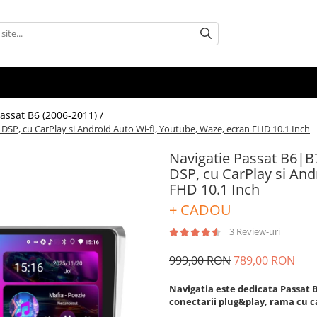
assat B6 (2006-2011) /
P, cu CarPlay si Android Auto Wi-fi, Youtube, Waze, ecran FHD 10.1 Inch
Navigatie Passat B6|
DSP, cu CarPlay si And
FHD 10.1 Inch
+ CADOU
3 Review-uri
999,00 RON
789,00 RON
Navigatia este dedicata Passat B
conectarii plug&play, rama cu cab