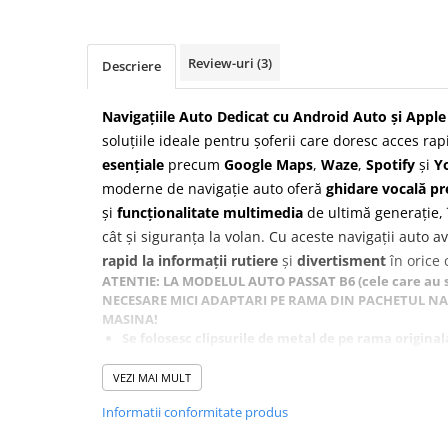
Navigatii Honda
Navigatii Jeep
Review-uri
(3)
Descriere
Navigatii Porsche
Navigatii Land Rover
Navigațiile Auto Dedicat cu Android Auto și Apple
soluțiile ideale pentru șoferii care doresc acces rap
Navigatii Iveco
esențiale
precum
Google Maps
,
Waze
,
Spotify
și
Y
Navigatii Chrysler
moderne de navigație auto oferă
ghidare vocală pr
și
funcționalitate multimedia
de ultimă generație, 
Navigatie universala
cât și siguranța la volan. Cu aceste navigații auto 
Playere auto
rapid la informații rutiere
și
divertisment
în orice 
Navigatii 2 DIN
ATENTIE: LA MODELUL AUTO PASSAT B6 (cele care au s
NECESARE MICI ADAPTARI PE RAMA DIN PACHETUL NAV
Navigatii 1 DIN
MASINA!
Se folosesc clipsurile de metal de pe rama origina
Navigatie GPS Portabil
rama.
Partea de jos din spatele ramei primite se taie si 
VEZI MAI MULT
Accesorii navigatii
PENTRU MODELELE PASSAT CC SI B7 (care au butonul de
Informatii conformitate produs
NECESARA NICIO MODIFICARE.
CarPlay&Android Auto
MONTAJUL TREBUIE EFECTUAT INTR-UN SERVICE AUTOR