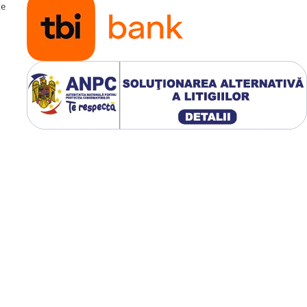
te
, IGO etc.
 mașina suportă)
, YouTube, Waze, Facebook,
aj senzori (unde este cazul)