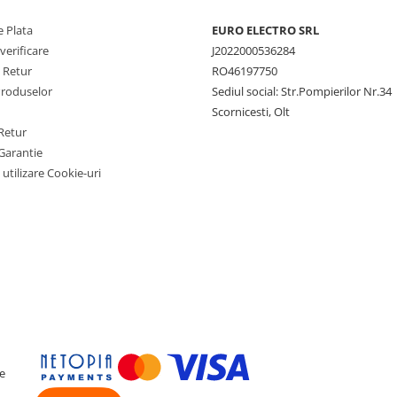
i-Fi
 Plata
EURO ELECTRO SRL
verificare
J2022000536284
e Retur
RO46197750
Produselor
Sediul social: Str.Pompierilor Nr.34
Scornicesti, Olt
Retur
Garantie
 utilizare Cookie-uri
scărcare agendă telefon,
te