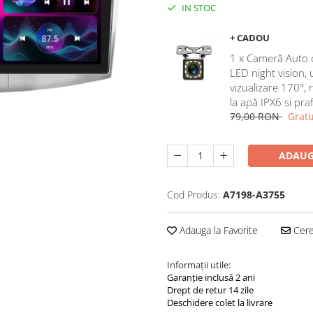
IN STOC
+ CADOU
1 x Cameră Auto 
LED night vision,
vizualizare 170°, 
la apă IPX6 si pra
79,00 RON
Gratu
ADAUG
Cod Produs:
A7198-A3755
Adauga la Favorite
Cere 
Informații utile:
Garanție inclusă 2 ani
Drept de retur 14 zile
Deschidere colet la livrare