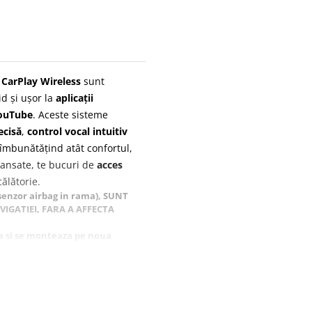
 CarPlay Wireless
sunt
id și ușor la
aplicații
ouTube
. Aceste sisteme
ecisă
,
control vocal intuitiv
îmbunătățind atât confortul,
avansate, te bucuri de
acces
călătorie.
enzor airbag in rama), SUNT
IGATIEI, FARA A AFFECTA
la si se monteaza pe noua
se aduce la nivel cu rama.
 avarii in rama), NU ESTE
IZAT, DEOARECE SPECIALISTII