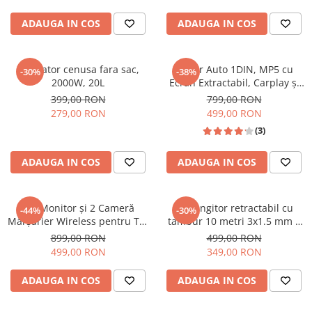
ADAUGA IN COS
ADAUGA IN COS
Aspirator cenusa fara sac,
Player Auto 1DIN, MP5 cu
-30%
-38%
2000W, 20L
Ecran Extractabil, Carplay și
Android Auto WiFi, Bluetooth,
399,00 RON
799,00 RON
USB
279,00 RON
499,00 RON
(3)
ADAUGA IN COS
ADAUGA IN COS
Set Monitor și 2 Cameră
Prelungitor retractabil cu
-44%
-30%
Mărșarier Wireless pentru Tir,
tambur 10 metri 3x1.5 mm –
Duba, Camion, Autocar, 1080P
montaj pe perete, protecție
899,00 RON
499,00 RON
FHD, Unghi 150° Night Vision,
termică
499,00 RON
349,00 RON
rezistență la apă și praf, grad
de protecție IP68
ADAUGA IN COS
ADAUGA IN COS