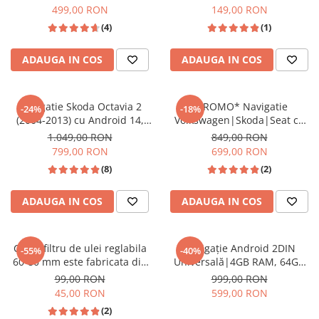
Auto WI-FI, Ecran 7 inch
499,00 RON
149,00 RON
(4)
(1)
ADAUGA IN COS
ADAUGA IN COS
Navigatie Skoda Octavia 2
*PROMO* Navigatie
-24%
-18%
(2004-2013) cu Android 14,
Volkswagen|Skoda|Seat cu
4GB RAM 64GB ROM, CarPlay
Android 13, 9 Inch, CarPlay si
1.049,00 RON
849,00 RON
si Android Auto Wi-fi,
Android Auto, dedicata Golf 5,
799,00 RON
699,00 RON
Youtube, Waze, ecran HD 10.1
Golf 6, Jetta, Passat B6, CC, B7,
(8)
(2)
Inch
Polo, Tiguan, Touran, Skoda,
Seat
ADAUGA IN COS
ADAUGA IN COS
Cheie filtru de ulei reglabila
Navigație Android 2DIN
-55%
-40%
60-80 mm este fabricata din
Universală|4GB RAM, 64GB
otel CrMo de inalta calitate
ROM, Ecran 7 inch, CarPlay și
99,00 RON
999,00 RON
Android Auto Wireless, Radio
45,00 RON
599,00 RON
RDS
(2)