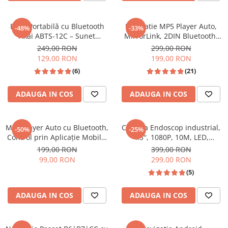
Navigatii Fiat
Boxă Portabilă cu Bluetooth
Navigatie MP5 Player Auto,
Navigatii Nissan
-48%
-33%
Akai ABTS-12C – Sunet
MirrorLink, 2DIN Bluetooth,
Navigatii Citroen
Puternic Oriunde
AUX, USB, Card SD,Universal
249,00 RON
299,00 RON
129,00 RON
199,00 RON
Navigatii Suzuki
(6)
(21)
Navigatii Mitsubishi
Navigatii Volvo
ADAUGA IN COS
ADAUGA IN COS
Navigatii KIA
Navigatii Renault
MP3 Player Auto cu Bluetooth,
Camera Endoscop industrial,
-50%
-25%
Control prin Aplicație Mobilă,
4.3'', 1080P, 10M, LED,
Navigatii Mazda
USB, AUX, FM Radio și Lumini
2600mAh, Impermeabil,
199,00 RON
399,00 RON
Navigatii Smart
RGB – Model M11
Negru/Portocaliu
99,00 RON
299,00 RON
Navigatii Chevrolet
(5)
Navigatii Honda
ADAUGA IN COS
ADAUGA IN COS
Navigatii Jeep
Navigatii Porsche