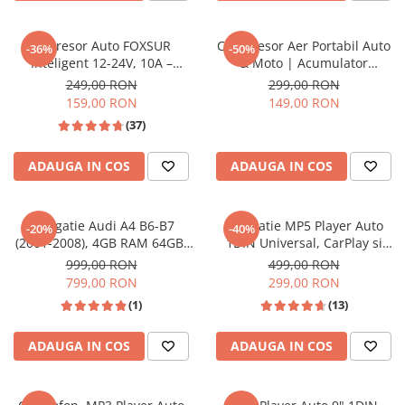
Redresor Auto FOXSUR
Compresor Aer Portabil Auto
-36%
-50%
Inteligent 12-24V, 10A –
& Moto | Acumulator
Încărcare Rapidă, Reparare &
4000mAh | Display Digital &
249,00 RON
299,00 RON
Desulfatare | Compatibil Pb-
Încărcare USB-C
159,00 RON
149,00 RON
Acid, AGM, EFB, LiFePO4
(37)
ADAUGA IN COS
ADAUGA IN COS
Navigatie Audi A4 B6-B7
Navigatie MP5 Player Auto
-20%
-40%
(2001-2008), 4GB RAM 64GB,
1DIN Universal, CarPlay si
Android 13, DSP, 2.0 OCTA
Android Auto, Bluetooth, 2X
999,00 RON
499,00 RON
CORE CarPlay si Android Auto,
USB frontal, RCA Subwoofer,
799,00 RON
299,00 RON
ecran 9 inch
ecran 6.2 Inch
(1)
(13)
ADAUGA IN COS
ADAUGA IN COS