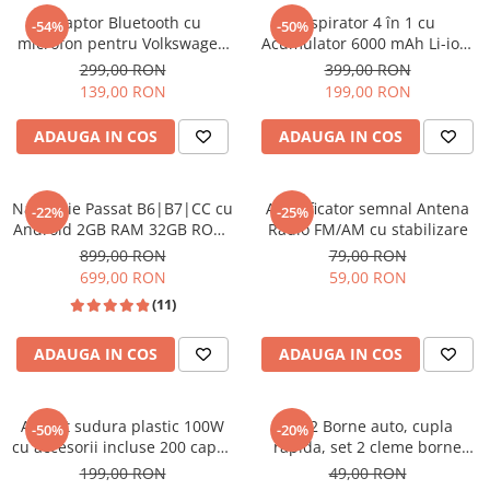
Adaptor Bluetooth cu
Aspirator 4 în 1 cu
-54%
-50%
microfon pentru Volkswagen
Acumulator 6000 mAh Li-ion,
și Skoda – Modul Audio AUX,
18000PA, 3 viteze 120W
299,00 RON
399,00 RON
compatibil RCD310/510,
Power, culoare Negru-Gold
139,00 RON
199,00 RON
RNS310/510
ADAUGA IN COS
ADAUGA IN COS
Navigatie Passat B6|B7|CC cu
Amplificator semnal Antena
-22%
-25%
Android 2GB RAM 32GB ROM,
Radio FM/AM cu stabilizare
Android, CarPlay si Android
899,00 RON
79,00 RON
Auto Wi-fi, Youtube, Waze,
699,00 RON
59,00 RON
ecran HD 10.1 Inch
(11)
ADAUGA IN COS
ADAUGA IN COS
Aparat sudura plastic 100W
Set 2 Borne auto, cupla
-50%
-20%
cu accesorii incluse 200 capse
rapida, set 2 cleme borne
- Echipament complet pentru
bateire auto, profesionale
199,00 RON
49,00 RON
reparații profesionale