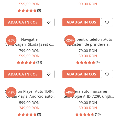
Bluetooth ecran 7 inch negru
densitate, 1L
599,00 RON
99,00 RON
(5)
ADAUGA IN COS
ADAUGA IN COS
Navigatie
Suport pentru telefon ,Auto
-25%
-25%
Volkswagen|Skoda|Seat cu
cu sistem de prindere a
Android, Ecran de 9 Inch,
ventuzei reglabile , Ajustare
799,00 RON
79,00 RON
CarPlay si Android Auto,
Unghi suport si brat 360 de
599,00 RON
59,00 RON
dedicata Golf 5, Golf 6, Jetta,
grade, Reglabil si Rotativ,
(31)
(4)
Passat B6, CC, B7, Polo,
Negru
Tiguan, Touran, Skoda, Seat
ADAUGA IN COS
ADAUGA IN COS
Casetofon Player Auto 1DIN,
Camera auto marsarier,
-42%
-40%
cu CarPlay si Android auto
tehnologie AHD 720P, unghi
wireless, bluetooth, USB,
170 grade, rezistenta la apa si
599,00 RON
99,00 RON
FM/AM ecran INCELL 6.5 INCH
praf
349,00 RON
59,00 RON
(2)
(13)