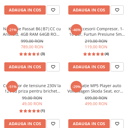
ADAUGA IN COS
ADAUGA IN COS
Navigatie Passat B6|B7|CC cu
Kit 8 Accesorii Compresor, 1-
-21%
-46%
Android, 4GB RAM 64GB ROM,
16 Bar, Furtun Presiune 5m,
DSP, cu CarPlay si Android
Pistol de Vopsit și Spălat
999,00 RON
219,00 RON
Auto Wi-fi, Youtube, Waze,
789,00 RON
119,00 RON
ecran FHD 10.1 Inch
(3)
(4)
ADAUGA IN COS
ADAUGA IN COS
Convertor de tensiune 230V la
Navigație MP5 Player auto
-51%
-29%
12V cu priza pentru bricheta
Volkswagen Skoda Seat, ecran
auto - Alimentare rapida si
7 inch, CarPlay și Android
99,00 RON
699,00 RON
sigura
Auto Wireless, Bluetooth, FM
49,00 RON
499,00 RON
AM RDS, USB, 4x45W, ecran 7
(1)
inch HD
ADAUGA IN COS
ADAUGA IN COS