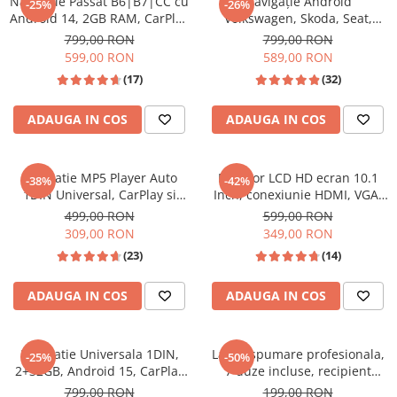
Navigatie Passat B6|B7|CC cu
Navigație Android
-25%
-26%
Navigatii Land Rover
Android 14, 2GB RAM, CarPlay
Volkswagen, Skoda, Seat,
Navigatii Iveco
si Anroid Auto, Mirror Link,
CarPlay & Android Auto, ecran
799,00 RON
799,00 RON
Wi-fi, Youtube, Waze, ecran
7"|Compatibil Golf 5, Golf 6,
599,00 RON
589,00 RON
Navigatii Chrysler
HD 10.1 Inch
Jetta, Passat B6/B7/CC, Polo,
(17)
(32)
Tiguan, Touran
ADAUGA IN COS
ADAUGA IN COS
Navigatie MP5 Player Auto
Monitor LCD HD ecran 10.1
-38%
-42%
1DIN Universal, CarPlay si
Inch, conexiunie HDMI, VGA,
Android Auto, Bluetooth, USB
RCA audio video, USB,
499,00 RON
599,00 RON
frontal, RCA Subwoofer, ecran
difuzoare incorporate
309,00 RON
349,00 RON
9 Inch
(23)
(14)
ADAUGA IN COS
ADAUGA IN COS
Navigatie Universala 1DIN,
Lance spumare profesionala,
-25%
-50%
2+32GB, Android 15, CarPlay
7 duze incluse, recipient
si Android Auto, Topway, USB,
pentru spuma cu reglaj
799,00 RON
199,00 RON