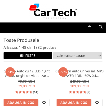
Navigatie dedicata
Navigatie universala
Accesorii navigatii
Accesorii auto
Electrice auto
Intretinere auto
Bricolaj
Boxe & Subwoofer Auto
Retelistica & UPS
Navigatii Volkswagen
Playere auto
CarPlay&Android Auto
Suport Telefon
Redresoare Auto
Aspirator
Accesorii compresoare
Difuzore Auto
UPS & Stabilizatoare
Navigatii Skoda
Navigatii 2 DIN
Camera Marsarier
Lanterne
Modulatoare Auto FM
Camera Endoscop
Aparate de lipit si capsat
Casti Wireless
Periferice si accesorii IT
Navigatii Seat
Navigatii 1 DIN
Camera Trafic DVR
Senzori Parcare
Invertoare auto
Trusa cale distributie
Masini de polisat
Subwoofer Auto
Toate Produsele
Navigatii Ford
Navigatie GPS Portabil
Rama adaptare
Lumini Ambientale
Echipamente service auto
Prelungitoare
Boxe portabile
Afiseaza:
1-
48
din
1882
produse
Navigatii Opel
Camera marsarier dedicata
Testere auto
Huse volan
Aeroterme
Pick-Up
FILTRE
Navigatii Hyundai
Adaptoare Navigatii
Cabluri Audio
Chei si truse chei
Dezumidificatoare
Amplificatoare auto
Navigatii Toyota
Rame adaptare 2DIN
Pompe transfer
Compresoare aer
Cameră Auto cu 12 LED night
Casetofon auto universal, MP3
-51%
-56%
Navigatii Dacia
Camera frontala
vision, unghi de vizualizare
PLAYER 1DIN, 60W X4,
170°, rezistentă la apă IPX6 si
Bluetooth,2X USB, CARD SD,
79,00 RON
249,00 RON
Navigatii Peugeot
praf
AUX, intrare RCA subwoofer
39,00 RON
109,00 RON
Navigatii Audi
(14)
(6)
Navigatii BMW
ADAUGA IN COS
ADAUGA IN COS
Navigatii Mercedes