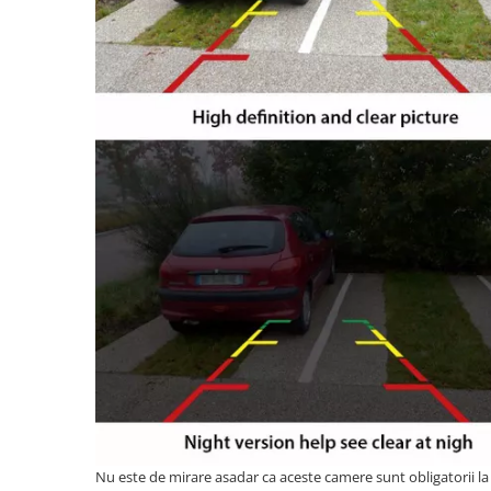
Invertoare auto
Lumini Ambientale
Testere auto
Cabluri Audio
Pompe transfer
Intretinere auto
Aspirator
Camera Endoscop
Trusa cale distributie
Echipamente service auto
Huse volan
Chei si truse chei
Bricolaj
Nu este de mirare asadar ca aceste camere sunt obligatorii la 