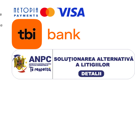
te
te