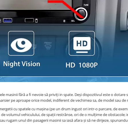
e masinii fără a fi nevoie să priviți in spate. Deși dispozitivul este o dotare
arsier pe aproape orice model, indiferent de vechimea sa, de model sau de
 mergetii cu spatele cu mașina (pe un drum ingust ori intr-o parcare, de exem
de volumul vehiculului, de spații restrânse, ori de o mulțime de obstacole; i
au rugam unul din pasagerii masinii sa iasă afara și să ne dirijeze, spunand