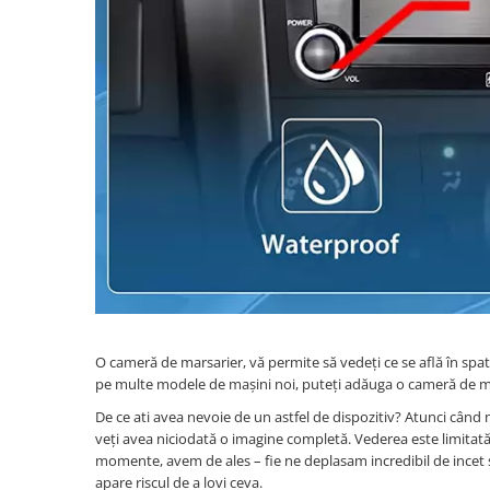
Navigatii Honda
Navigatii Jeep
Navigatii Porsche
Navigatii Land Rover
Navigatii Iveco
Navigatii Chrysler
Navigatie universala
Playere auto
Navigatii 2 DIN
Navigatii 1 DIN
O cameră de marsarier, vă permite să vedeți ce se află în spatel
Navigatie GPS Portabil
pe multe modele de mașini noi, puteți adăuga o cameră de m
De ce ati avea nevoie de un astfel de dispozitiv? Atunci când
Accesorii navigatii
veți avea niciodată o imagine completă. Vederea este limitată 
CarPlay&Android Auto
momente, avem de ales – fie ne deplasam incredibil de incet s
apare riscul de a lovi ceva.