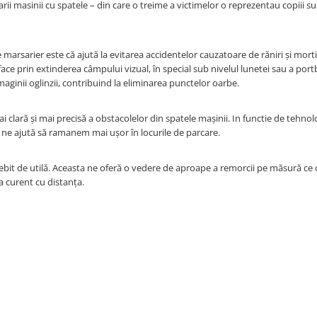
ii masinii cu spatele – din care o treime a victimelor o reprezentau copiii su
marsarier este că ajută la evitarea accidentelor cauzatoare de răniri și morti 
ace prin extinderea câmpului vizual, în special sub nivelul lunetei sau a port
aginii oglinzii, contribuind la eliminarea punctelor oarbe.
clară și mai precisă a obstacolelor din spatele mașinii. In functie de tehnolo
care ne ajută să ramanem mai ușor în locurile de parcare.
it de utilă. Aceasta ne oferă o vedere de aproape a remorcii pe măsură ce o 
 la curent cu distanța.