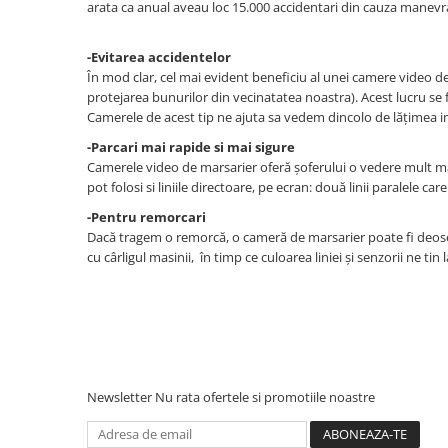
Accesorii compresoare
arata ca anual aveau loc 15.000 accidentari din cauza manevrar
Aparate de lipit si capsat
-Evitarea accidentelor
Masini de polisat
În mod clar, cel mai evident beneficiu al unei camere video de 
Prelungitoare
protejarea bunurilor din vecinatatea noastra). Acest lucru se f
Camerele de acest tip ne ajuta sa vedem dincolo de lățimea im
Aeroterme
-Parcari mai rapide si mai sigure
Dezumidificatoare
Camerele video de marsarier oferă șoferului o vedere mult mai 
pot folosi si liniile directoare, pe ecran: două linii paralele 
Compresoare aer
-Pentru remorcari
Dacă tragem o remorcă, o cameră de marsarier poate fi deoseb
Boxe & Subwoofer Auto
cu cârligul masinii, în timp ce culoarea liniei și senzorii ne tin
Difuzore Auto
Casti Wireless
Subwoofer Auto
Boxe portabile
Pick-Up
Newsletter
Nu rata ofertele si promotiile noastre
Amplificatoare auto