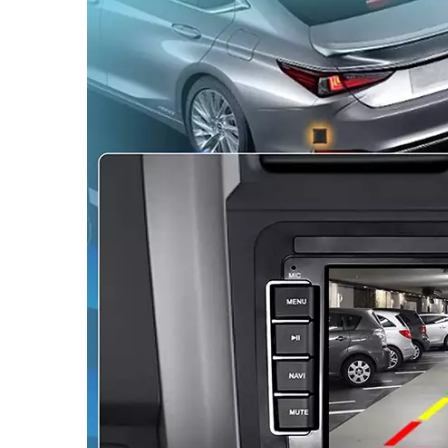
Navigatii Audi
Navigatii BMW
Navigatii Mercedes
Navigatii Fiat
Navigatii Nissan
Navigatii Citroen
Navigatii Suzuki
Navigatii Mitsubishi
Navigatii Volvo
Navigatii KIA
Navigatii Renault
Navigatii Mazda
Navigatii Smart
Navigatii Chevrolet