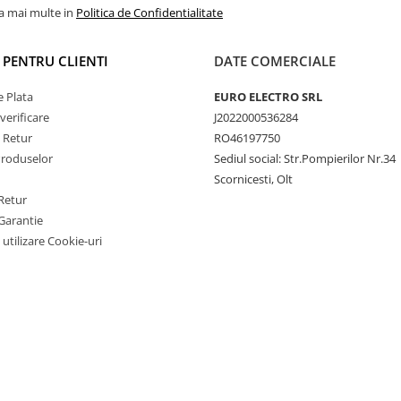
la mai multe in
Politica de Confidentialitate
I PENTRU CLIENTI
DATE COMERCIALE
 Plata
EURO ELECTRO SRL
verificare
J2022000536284
e Retur
RO46197750
Produselor
Sediul social: Str.Pompierilor Nr.34
Scornicesti, Olt
Retur
Garantie
 utilizare Cookie-uri