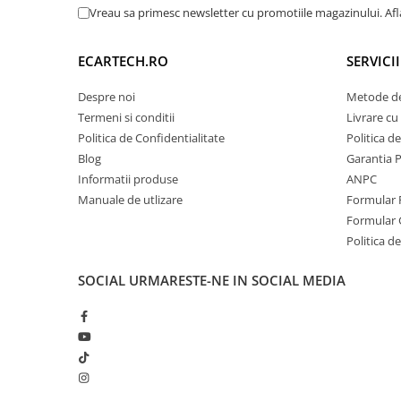
Vreau sa primesc newsletter cu promotiile magazinului. Af
Retelistica & UPS
UPS & Stabilizatoare
ECARTECH.RO
SERVICI
Periferice si accesorii IT
Despre noi
Metode de
Termeni si conditii
Livrare cu 
Produse Resigilate
Politica de Confidentialitate
Politica d
Blog
Garantia 
Informatii produse
ANPC
Manuale de utlizare
Formular 
Formular 
Politica de
SOCIAL
URMARESTE-NE IN SOCIAL MEDIA