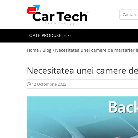
Toate Produsele
TOATE PRODUSELE
Summer sale
Home /
Blog /
Necesitatea unei camere de marsarier i
Navigatie dedicata
Navigatii Volkswagen
Necesitatea unei camere de
Navigatii Skoda
Navigatii Seat
12 Octombrie 2022
Navigatii Ford
Navigatii Opel
Navigatii Hyundai
Navigatii Toyota
Navigatii Dacia
Navigatii Peugeot