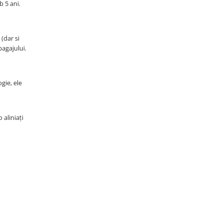
b 5 ani.
(dar si
bagajului.
gie, ele
aliniați