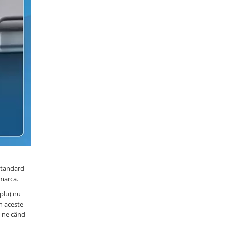
 standard
 marca.
plu) nu
n aceste
u-ne când