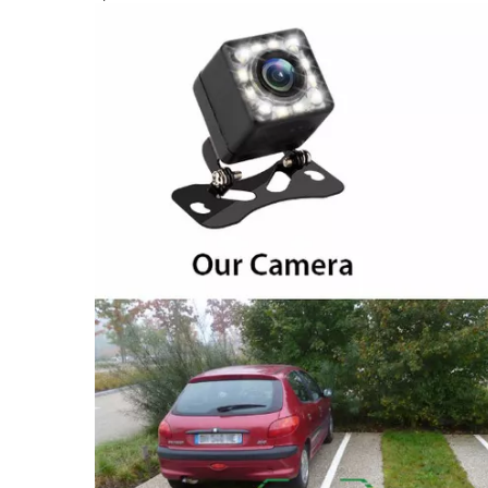
Camera Marsarier
Camera Trafic DVR
Rama adaptare
Camera marsarier dedicata
Adaptoare Navigatii
Rame adaptare 2DIN
Camera frontala
Accesorii auto
Suport Telefon
Lanterne
Senzori Parcare
Electrice auto
Redresoare Auto
Modulatoare Auto FM