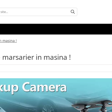
n masina !
 marsarier in masina !