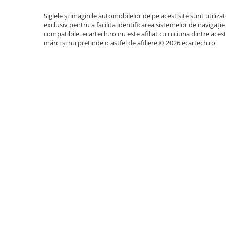
Camera Marsarier
Siglele și imaginile automobilelor de pe acest site sunt utiliza
Camera Trafic DVR
exclusiv pentru a facilita identificarea sistemelor de navigație
Rama adaptare
compatibile. ecartech.ro nu este afiliat cu niciuna dintre aces
mărci și nu pretinde o astfel de afiliere.© 2026 ecartech.ro
Camera marsarier dedicata
Adaptoare Navigatii
Rame adaptare 2DIN
Camera frontala
Accesorii auto
Suport Telefon
Lanterne
Senzori Parcare
Electrice auto
Redresoare Auto
Modulatoare Auto FM