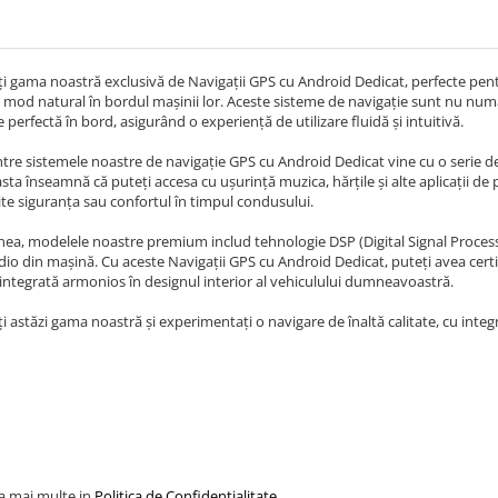
i gama noastră exclusivă de Navigații GPS cu Android Dedicat, perfecte pentr
n mod natural în bordul mașinii lor. Aceste sisteme de navigație sunt nu numa
e perfectă în bord, asigurând o experiență de utilizare fluidă și intuitivă.
ntre sistemele noastre de navigație GPS cu Android Dedicat vine cu o serie de
sta înseamnă că puteți accesa cu ușurință muzica, hărțile și alte aplicații de
e siguranța sau confortul în timpul condusului.
a, modelele noastre premium includ tehnologie DSP (Digital Signal Processin
io din mașină. Cu aceste Navigații GPS cu Android Dedicat, puteți avea cert
 integrată armonios în designul interior al vehiculului dumneavoastră.
i astăzi gama noastră și experimentați o navigare de înaltă calitate, cu integra
la mai multe in
Politica de Confidentialitate