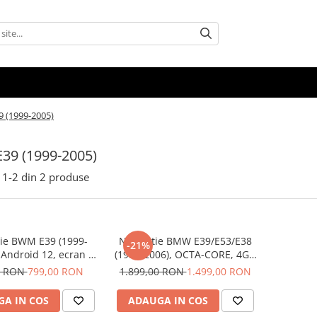
 (1999-2005)
39 (1999-2005)
1-
2
din
2
produse
tie BWM E39 (1999-
Navigatie BMW E39/E53/E38
-21%
 Android 12, ecran 9
(1999-2006), OCTA-CORE, 4GB
, 2GB RAM 32 GB
RAM 64 GB ROM, Android 14,
0 RON
799,00 RON
1.899,00 RON
1.499,00 RON
lay si Android Auto
ecran 2K QLED 2000 X 1200
PX, 9.5 inch
A IN COS
ADAUGA IN COS