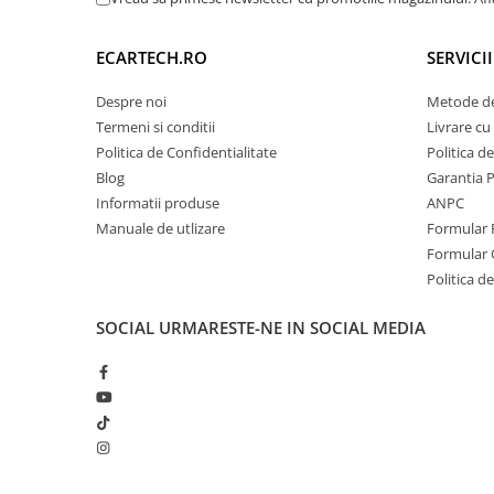
Navigatii Honda
Navigatii Jeep
ECARTECH.RO
SERVICI
Navigatii Porsche
Despre noi
Metode de
Navigatii Land Rover
Termeni si conditii
Livrare cu 
Politica de Confidentialitate
Politica d
Navigatii Iveco
Blog
Garantia 
Navigatii Chrysler
Informatii produse
ANPC
Manuale de utlizare
Formular 
Navigatie universala
Formular 
Playere auto
Politica de
Navigatii 2 DIN
SOCIAL
URMARESTE-NE IN SOCIAL MEDIA
Navigatii 1 DIN
Navigatie GPS Portabil
Accesorii navigatii
CarPlay&Android Auto