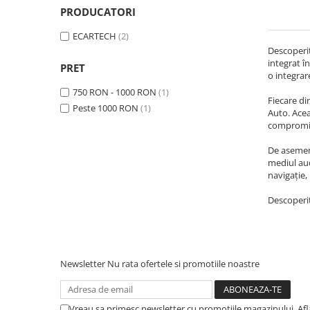
PRODUCATORI
Navigatii Audi
ECARTECH
(2)
Navigatii BMW
Descoperiț
integrat î
Navigatii Mercedes
PRET
o integrar
Navigatii Fiat
750 RON - 1000 RON
(1)
Fiecare di
Navigatii Nissan
Peste 1000 RON
(1)
Auto. Acea
compromit
Navigatii Citroen
Navigatii Suzuki
De asemene
mediul aud
Navigatii Mitsubishi
navigație,
Navigatii Volvo
Descoperiț
Navigatii KIA
Navigatii Renault
Navigatii Mazda
Newsletter
Nu rata ofertele si promotiile noastre
Navigatii Smart
Navigatii Chevrolet
Vreau sa primesc newsletter cu promotiile magazinului. Af