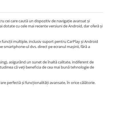
u cei care caută un dispozitiv de navigație avansat și
i dotate cu cele mai recente versiuni de Android, dar oferă și
 funcții multiple, inclusiv suport pentru CarPlay și Android
 pe smartphone-ul dvs. direct pe ecranul mașinii, fără a
g), asigurând un sunet de înaltă calitate, indiferent de
itudinea că veți beneficia de cea mai bună tehnologie de
re perfectă și funcționalități avansate, în orice călătorie.