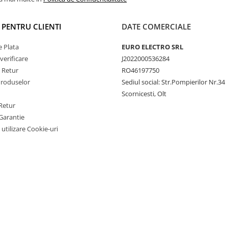
I PENTRU CLIENTI
DATE COMERCIALE
 Plata
EURO ELECTRO SRL
verificare
J2022000536284
e Retur
RO46197750
Produselor
Sediul social: Str.Pompierilor Nr.34
Scornicesti, Olt
Retur
Garantie
 utilizare Cookie-uri