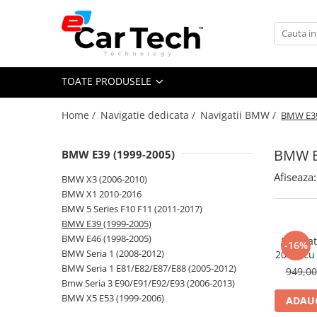
Toate Produsele
TOATE PRODUSELE
Summer sale
Home /
Navigatie dedicata /
Navigatii BMW /
BMW E39
Navigatie dedicata
Navigatii Volkswagen
BMW E
BMW E39 (1999-2005)
Navigatii Skoda
Afiseaza:
BMW X3 (2006-2010)
Navigatii Seat
BMW X1 2010-2016
Navigatii Ford
BMW 5 Series F10 F11 (2011-2017)
BMW E39 (1999-2005)
Navigatii Opel
BMW E46 (1998-2005)
Naviga
-16%
Navigatii Hyundai
BMW Seria 1 (2008-2012)
2005) cu
Inch
BMW Seria 1 E81/E82/E87/E88 (2005-2012)
949,0
Navigatii Toyota
ROM,Carp
Bmw Seria 3 E90/E91/E92/E93 (2006-2013)
Navigatii Dacia
BMW X5 E53 (1999-2006)
ADAUG
Navigatii Peugeot