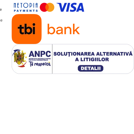
te
te