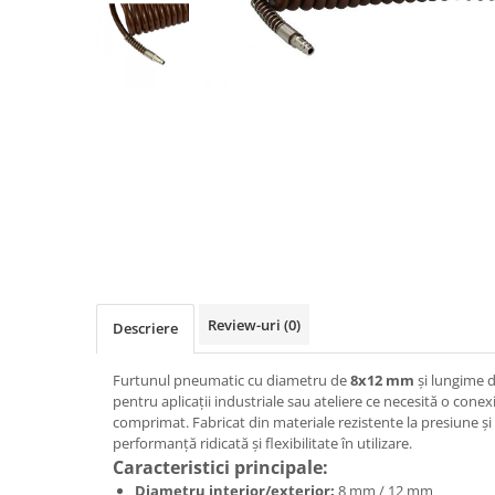
Navigatii Audi
Navigatii BMW
Navigatii Mercedes
Navigatii Fiat
Navigatii Nissan
Navigatii Citroen
Navigatii Suzuki
Navigatii Mitsubishi
Navigatii Volvo
Review-uri
(0)
Descriere
Navigatii KIA
Navigatii Renault
Furtunul pneumatic cu diametru de
8x12 mm
și lungime 
pentru aplicații industriale sau ateliere ce necesită o conexi
Navigatii Mazda
comprimat. Fabricat din materiale rezistente la presiune și
performanță ridicată și flexibilitate în utilizare.
Navigatii Smart
Caracteristici principale:
Navigatii Chevrolet
Diametru interior/exterior:
8 mm / 12 mm