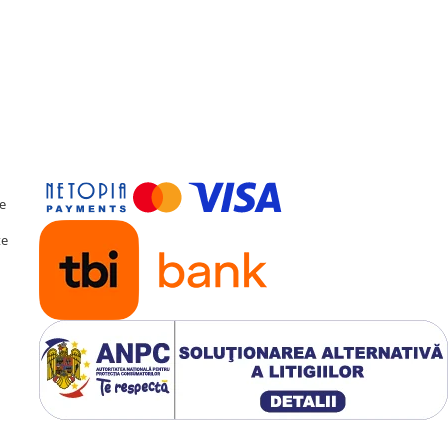
te
te