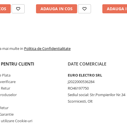
COS
ADAUGA IN COS
ADAUGA I
la mai multe in
Politica de Confidentialitate
I PENTRU CLIENTI
DATE COMERCIALE
 Plata
EURO ELECTRO SRL
verificare
J2022000536284
e Retur
RO46197750
Produselor
Sediul social: Str.Pompierilor Nr.34
Scornicesti, Olt
Retur
Garantie
 utilizare Cookie-uri