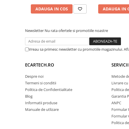
Camera Marsarier
ADAUGA IN COS
ADAUGA IN 
Camera Trafic DVR
Rama adaptare
Camera marsarier dedicata
Newsletter
Nu rata ofertele si promotiile noastre
Adaptoare Navigatii
Rame adaptare 2DIN
Vreau sa primesc newsletter cu promotiile magazinului. Af
Camera frontala
ECARTECH.RO
SERVICI
Accesorii auto
Suport Telefon
Despre noi
Metode de
Termeni si conditii
Livrare cu 
Lanterne
Politica de Confidentialitate
Politica d
Senzori Parcare
Blog
Garantia 
Informatii produse
ANPC
Electrice auto
Manuale de utlizare
Formular 
Formular 
Redresoare Auto
Politica de
Modulatoare Auto FM