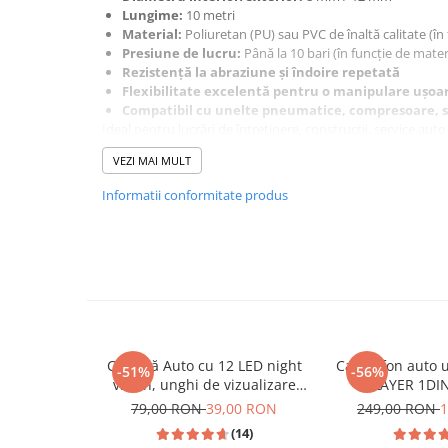
Lungime:
10 metri
Navigatii Honda
Material:
Poliuretan (PU) sau PVC de înaltă calitate (în f
Navigatii Jeep
Presiune de lucru:
Până la 10 bari (în funcție de mater
Rezistență la abraziune și îndoire repetată
Navigatii Porsche
Flexibilitate excelentă pentru o manipulare ușoa
Navigatii Land Rover
Compatibil cu unelte pneumatice, compresoare, 
Ideal pentru lucrări de întreținere, construcții, service auto
Navigatii Iveco
Alege acest furtun pneumatic pentru fiabilitate și eficiență
VEZI MAI MULT
Navigatii Chrysler
Informatii conformitate produs
Navigatie universala
Playere auto
Navigatii 2 DIN
Navigatii 1 DIN
Navigatie GPS Portabil
Cameră Auto cu 12 LED night
Casetofon auto 
-51%
-56%
vision, unghi de vizualizare
PLAYER 1DIN
Accesorii navigatii
170°, rezistentă la apă IPX6 si
Bluetooth,2X U
79,00 RON
39,00 RON
249,00 RON
1
CarPlay&Android Auto
praf
AUX, intrare R
(14)