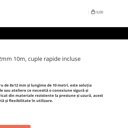
0,00
2mm 10m, cuple rapide incluse
ru de
8x12 mm
și lungime de
10 metri
, este soluția
le sau ateliere ce necesită o conexiune sigură și
icat din materiale rezistente la presiune și uzură, acest
 și flexibilitate în utilizare.