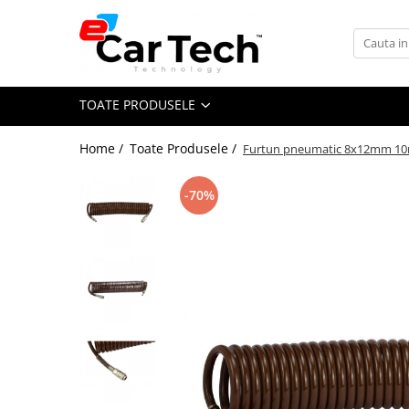
Toate Produsele
TOATE PRODUSELE
Summer sale
Home /
Toate Produsele /
Furtun pneumatic 8x12mm 10m,
Navigatie dedicata
Navigatii Volkswagen
-70%
Navigatii Skoda
Navigatii Seat
Navigatii Ford
Navigatii Opel
Navigatii Hyundai
Navigatii Toyota
Navigatii Dacia
Navigatii Peugeot