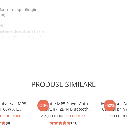
uncție de specificații)
ial)
ră
sisteme de automatizare
 și alte aplicații pneumatice.
 în orice mediu de lucru!
PRODUSE SIMILARE
universal, MP3
Navigatie MP5 Player Auto,
MP3 Player Au
-33%
-50%
, 60W X4,
MirrorLink, 2DIN Bluetooth,
Control prin 
SB, CARD SD,
AUX, USB, Card SD,Universal
USB, AUX, FM
09,00 RON
299,00 RON
199,00 RON
199,00 R
CA subwoofer
RGB – 
(6)
(21)