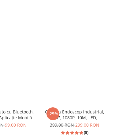
to cu Bluetooth,
Camera Endoscop industrial,
Navigatie
-25%
-25%
Aplicație Mobilă,
4.3'', 1080P, 10M, LED,
Android 1
 Radio și Lumini
2600mAh, Impermeabil,
si Anroid A
ON
99,00 RON
399,00 RON
299,00 RON
799,00
Model M11
Negru/Portocaliu
fi, Youtu
(5)