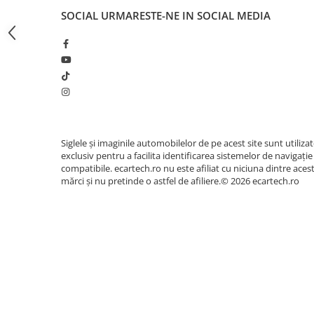
Invertoare auto
SOCIAL
URMARESTE-NE IN SOCIAL MEDIA
Lumini Ambientale
Testere auto
Cabluri Audio
Pompe transfer
Intretinere auto
Siglele și imaginile automobilelor de pe acest site sunt utiliza
Aspirator
exclusiv pentru a facilita identificarea sistemelor de navigație
compatibile. ecartech.ro nu este afiliat cu niciuna dintre aces
Camera Endoscop
mărci și nu pretinde o astfel de afiliere.© 2026 ecartech.ro
Trusa cale distributie
Echipamente service auto
Huse volan
Chei si truse chei
Bricolaj