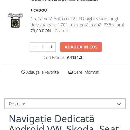
Navigatii Honda
+ CADOU
Navigatii Jeep
1 x Cameră Auto cu 12 LED night vision, unghi
Navigatii Porsche
de vizualizare 170°, rezistentă la apă IPX6 si praf
79,00 RON
Gratuit
Navigatii Land Rover
Navigatii Iveco
ADAUGA IN COS
Navigatii Chrysler
Cod Produs:
A4151.2
Navigatie universala
Adauga la Favorite
Cere informatii
Playere auto
Navigatii 2 DIN
Navigatii 1 DIN
Navigatie GPS Portabil
Descriere
Accesorii navigatii
Navigație Dedicată
CarPlay&Android Auto
Android VW, Skoda, Seat