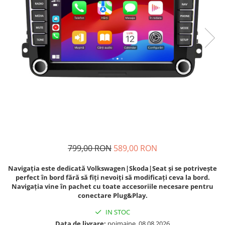
Navigatii Audi
Navigatii BMW
Navigatii Mercedes
Navigatii Fiat
Navigatii Nissan
Navigatii Citroen
Navigatii Suzuki
Navigatii Mitsubishi
Navigatii Volvo
799,00 RON
589,00 RON
Navigatii KIA
Navigația este dedicată Volkswagen|Skoda|Seat și se potrivește
Navigatii Renault
perfect în bord fără să fiți nevoiți să modificați ceva la bord.
Navigația vine în pachet cu toate accesoriile necesare pentru
Navigatii Mazda
conectare Plug&Play.
Navigatii Smart
IN STOC
Navigatii Chevrolet
Data de livrare:
poimaine, 08.08.2026