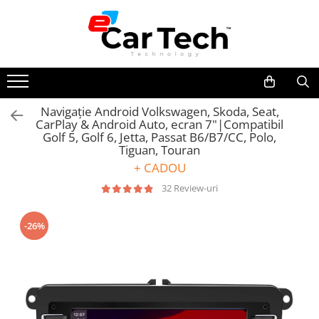
Toate Produsele
Summer sale
Navigație Android Volkswagen, Skoda, Seat,
CarPlay & Android Auto, ecran 7"|Compatibil
Navigatie dedicata
Golf 5, Golf 6, Jetta, Passat B6/B7/CC, Polo,
Navigatii Volkswagen
Tiguan, Touran
Navigatii Skoda
+ CADOU
Navigatii Seat
32 Review-uri
Navigatii Ford
-26%
Navigatii Opel
Navigatii Hyundai
Navigatii Toyota
Navigatii Dacia
Navigatii Peugeot