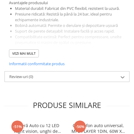
Avantajele produsului
Material durabil:
Fabricat din PVC flexibil, rezistent la uzură.
Presiune ridicată:
Rezistă la până la 24 bar, ideal pentru
echipamente industriale.
Bobină automată:
Permite o derulare și depozitare ușoară
Suport de perete detașabil:
Instalare facilă și acces rapid.
Compatibilitate extinsă:
Perfect pentru compresoare, unelte
pneumatice și mașini de spălat cu presiune.
Specificații tehnice
VEZI MAI MULT
Caracteristică
Detalii
Informatii conformitate produs
Lungime furtun
20 metri
Review-uri
(0)
Cuplaj rapid
1/4"
Presiune de lucru
8 bar
Presiune maximă
24 bar
PRODUSE SIMILARE
Greutate
4 kg
Utilizare recomandată
Cameră Auto cu 12 LED
Casetofon auto universal,
-51%
-56%
Compatibil cu compresoare și unelte pneumatice.
night vision, unghi de
MP3 PLAYER 1DIN, 60W X4,
Ideal pentru mașini de spălat cu presiune.