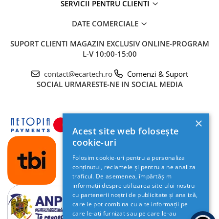
SERVICII PENTRU CLIENTI
DATE COMERCIALE
SUPORT CLIENTI
MAGAZIN EXCLUSIV ONLINE-PROGRAM
L-V 10:00-15:00
contact@ecartech.ro
Comenzi & Suport
SOCIAL
URMARESTE-NE IN SOCIAL MEDIA
×
Acest site web folosește
cookie-uri
Folosim cookie-uri pentru a personaliza
conținutul, reclamele și pentru a ne analiza
traficul. De asemenea, împărtășim
informații despre utilizarea site-ului nostru
cu partenerii noștri de publicitate și analiză,
care le pot combina cu alte informații pe
care le-ați furnizat sau pe care le-au