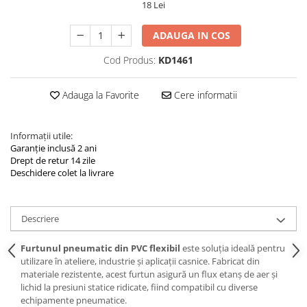
18 Lei
Navigatii Land Rover
Navigatii Iveco
ADAUGA IN COS
Navigatii Chrysler
Cod Produs:
KD1461
Adauga la Favorite
Cere informatii
Informații utile:
Garanție inclusă 2 ani
Drept de retur 14 zile
Deschidere colet la livrare
Descriere
Furtunul pneumatic din PVC flexibil
este soluția ideală pentru
utilizare în ateliere, industrie și aplicații casnice. Fabricat din
materiale rezistente, acest furtun asigură un flux etanș de aer și
lichid la presiuni statice ridicate, fiind compatibil cu diverse
echipamente pneumatice.