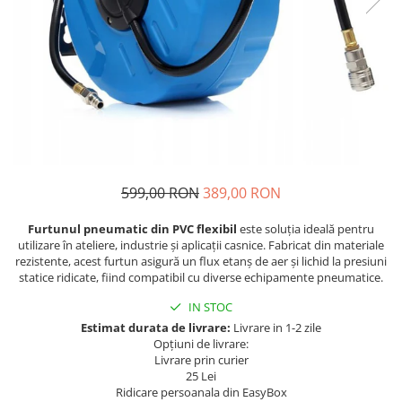
Navigatii Fiat
Navigatii Nissan
Navigatii Citroen
Navigatii Suzuki
Navigatii Mitsubishi
Navigatii Volvo
Navigatii KIA
599,00 RON
389,00 RON
Navigatii Renault
Furtunul pneumatic din PVC flexibil
este soluția ideală pentru
Navigatii Mazda
utilizare în ateliere, industrie și aplicații casnice. Fabricat din materiale
rezistente, acest furtun asigură un flux etanș de aer și lichid la presiuni
Navigatii Smart
statice ridicate, fiind compatibil cu diverse echipamente pneumatice.
Navigatii Chevrolet
IN STOC
Navigatii Honda
Estimat durata de livrare:
Livrare in 1-2 zile
Opțiuni de livrare:
Navigatii Jeep
Livrare prin curier
25 Lei
Navigatii Porsche
Ridicare persoanala din EasyBox