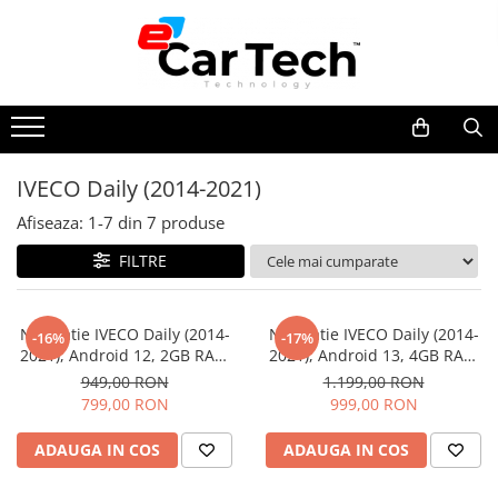
Toate Produsele
Summer sale
IVECO Daily (2014-2021)
Navigatie dedicata
Afiseaza:
1-
7
din
7
produse
Navigatii Volkswagen
Navigatii Skoda
FILTRE
Navigatii Seat
Navigatii Ford
Navigatie IVECO Daily (2014-
Navigatie IVECO Daily (2014-
-16%
-17%
2021), Android 12, 2GB RAM
2021), Android 13, 4GB RAM
Navigatii Opel
32GB, DSP, Carplay si Android
64GB, DSP, Carplay si Android
949,00 RON
1.199,00 RON
Navigatii Hyundai
auto, ecran 9 inch
auto, ecran 9 inch
799,00 RON
999,00 RON
Navigatii Toyota
ADAUGA IN COS
ADAUGA IN COS
Navigatii Dacia
Navigatii Peugeot