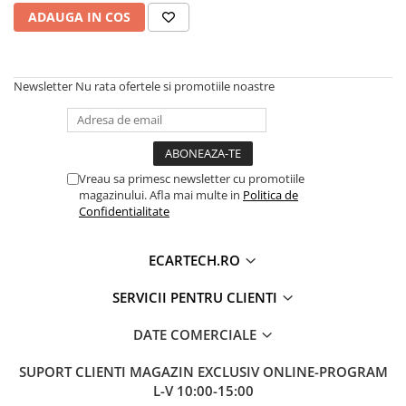
Navigatii Honda
ADAUGA IN COS
Navigatii Jeep
Navigatii Porsche
Newsletter
Nu rata ofertele si promotiile noastre
Navigatii Land Rover
Navigatii Iveco
Navigatii Chrysler
Vreau sa primesc newsletter cu promotiile
magazinului. Afla mai multe in
Politica de
Navigatie universala
Confidentialitate
Playere auto
Navigatii 2 DIN
ECARTECH.RO
Navigatii 1 DIN
SERVICII PENTRU CLIENTI
Navigatie GPS Portabil
DATE COMERCIALE
Accesorii navigatii
SUPORT CLIENTI
MAGAZIN EXCLUSIV ONLINE-PROGRAM
CarPlay&Android Auto
L-V 10:00-15:00