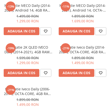
Navigatie IVECO Daily (2014-
Navigatie IVECO Daily (2014-
-13%
-11%
Navigatii Audi
2021), Android 14, 4GB RAM
2021), Android 14, OCTA-
64GB, SLOT SIM 4G, DSP,
CORE 2.0 GHz, 8GB RAM
Navigatii BMW
1.499,00 RON
1.899,00 RON
Carplay si Android auto, ecran
128GB, SLOT SIM 4G, DSP,
1.299,00 RON
1.699,00 RON
Navigatii Mercedes
9 inch
Carplay si Android auto, ecran
9 inch
Navigatii Fiat
ADAUGA IN COS
ADAUGA IN COS
Navigatii Nissan
Navigatii Citroen
Navigatie 2K QLED IVECO
Navigatie Iveco Daily (2014-
-19%
-21%
Daily (2014-2021), 4GB RAM,
2021), OCTA-CORE, 4GB RAM
Navigatii Suzuki
SLOT Cartela SIM 4G, DSP,
64 GB ROM, Android 14, ecran
1.599,00 RON
1.899,00 RON
Navigatii Mitsubishi
CarPlay si Android Auto, ecran
2K QLED 2000 X 1200 PX, 9.5
1.299,00 RON
1.499,00 RON
9.50 Inch
inch - ECARTECH
Navigatii Volvo
ADAUGA IN COS
ADAUGA IN COS
Navigatii KIA
Navigatii Renault
Navigatie Iveco Daily (2006-
-21%
Navigatii Mazda
2014), OCTA-CORE, 4GB RAM
64 GB ROM, Android 14, ecran
Navigatii Smart
1.899,00 RON
2K QLED 2000 X 1200 PX, 9.5
1.499,00 RON
Navigatii Chevrolet
inch - ECARTECH