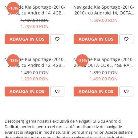
Navigatii Fiat
Navigatie Kia Sportage (2010-
Navigatie Kia Sportage (2010-
-13%
2016), cu Android 14, 4GB
2016), cu Android 14, OCTA-
Navigatii Nissan
64GB, SIM 4G, CarPlay si
CORE 2.0 GHz, 8GB 128GB,
1.499,00 RON
1.699,00 RON
Android Auto, DSP, WIFI,
SIM 4G, CarPlay si Android
Navigatii Citroen
1.299,00 RON
ecran 9 Inch
Auto, DSP, WIFI, ecran 9 Inch
Navigatii Suzuki
ADAUGA IN COS
ADAUGA IN COS
Navigatii Mitsubishi
Navigatii Volvo
Navigatie Kia Sportage (2010-
Navigatie Kia Sportage (2010-
-13%
-21%
Navigatii KIA
2016), cu Android 12, 4GB
2016), OCTA-CORE, 4GB RAM
64GB, SIM 4G, CarPlay si
64 GB ROM, Android 14, ecran
1.499,00 RON
1.899,00 RON
Navigatii Renault
Android Auto, DSP, WIFI,
2K QLED 2000 X 1200 PX, 9.5
1.299,00 RON
1.499,00 RON
Cooler Activ, ecran 9 Inch
inch - ECARTECH
Navigatii Mazda
ADAUGA IN COS
ADAUGA IN COS
Navigatii Smart
Navigatii Chevrolet
Navigatii Honda
Descoperiți gama noastră exclusivă de Navigații GPS cu Android
Navigatii Jeep
Dedicat, perfecte pentru cei care caută un dispozitiv de navigație
Navigatii Porsche
avansat și integrat în mod natural în bordul mașinii lor. Aceste sisteme
de navigație sunt nu numai dotate cu cele mai recente versiuni de