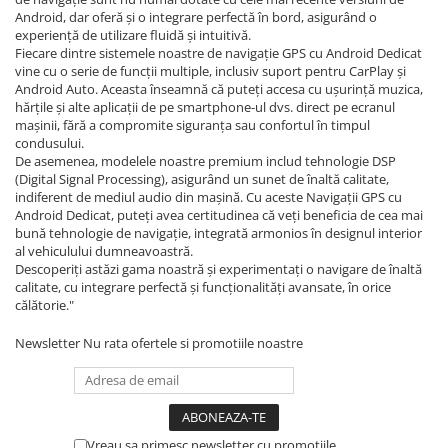
Navigatii Land Rover
Android, dar oferă și o integrare perfectă în bord, asigurând o
experiență de utilizare fluidă și intuitivă.
Navigatii Iveco
Fiecare dintre sistemele noastre de navigație GPS cu Android Dedicat
Navigatii Chrysler
vine cu o serie de funcții multiple, inclusiv suport pentru CarPlay și
Android Auto. Aceasta înseamnă că puteți accesa cu ușurință muzica,
hărțile și alte aplicații de pe smartphone-ul dvs. direct pe ecranul
mașinii, fără a compromite siguranța sau confortul în timpul
condusului.
De asemenea, modelele noastre premium includ tehnologie DSP
(Digital Signal Processing), asigurând un sunet de înaltă calitate,
indiferent de mediul audio din mașină. Cu aceste Navigații GPS cu
Android Dedicat, puteți avea certitudinea că veți beneficia de cea mai
bună tehnologie de navigație, integrată armonios în designul interior
al vehiculului dumneavoastră.
Descoperiți astăzi gama noastră și experimentați o navigare de înaltă
calitate, cu integrare perfectă și funcționalități avansate, în orice
călătorie."
Newsletter
Nu rata ofertele si promotiile noastre
Vreau sa primesc newsletter cu promotiile