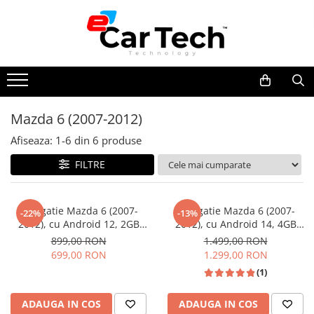
Toate Produsele
Summer sale
Mazda 6 (2007-2012)
Navigatie dedicata
Afiseaza:
1-
6
din
6
produse
Navigatii Volkswagen
Navigatii Skoda
FILTRE
Navigatii Seat
Navigatii Ford
Navigatie Mazda 6 (2007-
Navigatie Mazda 6 (2007-
-22%
-13%
2012), cu Android 12, 2GB
2012), cu Android 14, 4GB
Navigatii Opel
32GB, CarPlay si Android
64GB, SIM 4G, CarPlay si
899,00 RON
1.499,00 RON
Navigatii Hyundai
Auto, DSP, wifi, ecran 9 inch
Android Auto, DSP, wifi, ecran
699,00 RON
1.299,00 RON
9 inch
Navigatii Toyota
(1)
Navigatii Dacia
ADAUGA IN COS
ADAUGA IN COS
Navigatii Peugeot