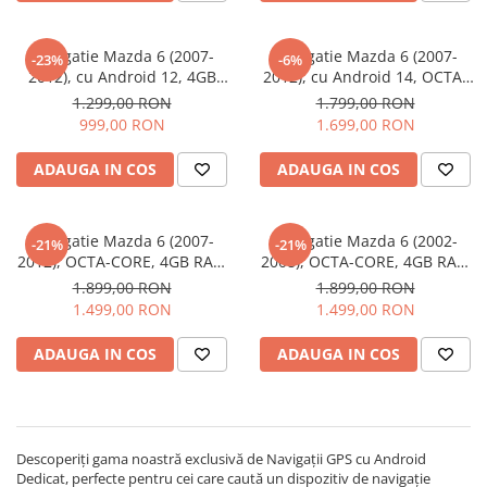
Navigatii Audi
Navigatie Mazda 6 (2007-
Navigatie Mazda 6 (2007-
-23%
-6%
Navigatii BMW
2012), cu Android 12, 4GB
2012), cu Android 14, OCTA-
64GB, CarPlay si Android
CORE 2.0 GHz, 8GB 128GB,
Navigatii Mercedes
1.299,00 RON
1.799,00 RON
Auto, DSP, wifi, ecran 9 inch
SIM 4G, CarPlay si Android
999,00 RON
1.699,00 RON
Navigatii Fiat
Auto, DSP, wifi, ecran 9 inch
Navigatii Nissan
ADAUGA IN COS
ADAUGA IN COS
Navigatii Citroen
Navigatii Suzuki
Navigatie Mazda 6 (2007-
Navigatie Mazda 6 (2002-
-21%
-21%
2012), OCTA-CORE, 4GB RAM
2008), OCTA-CORE, 4GB RAM
Navigatii Mitsubishi
64 GB ROM, Android 14, ecran
64 GB ROM, Android 14, ecran
1.899,00 RON
1.899,00 RON
2K QLED 2000 X 1200 PX, 9.5
2K QLED 2000 X 1200 PX, 10
Navigatii Volvo
1.499,00 RON
1.499,00 RON
inch - ECARTECH
inch - ECARTECH
Navigatii KIA
ADAUGA IN COS
ADAUGA IN COS
Navigatii Renault
Navigatii Mazda
Navigatii Smart
Descoperiți gama noastră exclusivă de Navigații GPS cu Android
Navigatii Chevrolet
Dedicat, perfecte pentru cei care caută un dispozitiv de navigație