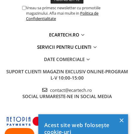
Camera Marsarier
Vreau sa primesc newsletter cu promotiile
Camera Trafic DVR
magazinului. Afla mai multe in
Politica de
Confidentialitate
Rama adaptare
Camera marsarier dedicata
ECARTECH.RO
Adaptoare Navigatii
SERVICII PENTRU CLIENTI
Rame adaptare 2DIN
Camera frontala
DATE COMERCIALE
SUPORT CLIENTI
MAGAZIN EXCLUSIV ONLINE-PROGRAM
Accesorii auto
L-V 10:00-15:00
Suport Telefon
Lanterne
contact@ecartech.ro
SOCIAL
URMARESTE-NE IN SOCIAL MEDIA
Senzori Parcare
Electrice auto
×
Redresoare Auto
Acest site web folosește
Modulatoare Auto FM
cookie-uri