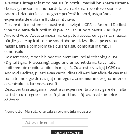
avansat și integrat în mod natural în bordul mașinii lor. Aceste sisteme
Navigatii Honda
de navigație sunt nu numai dotate cu cele mai recente versiuni de
Android, dar oferă și o integrare perfectă în bord, asigurând o
Navigatii Jeep
experiență de utilizare fluidă și intuitivă.
Navigatii Porsche
Fiecare dintre sistemele noastre de navigație GPS cu Android Dedicat
vine cu o serie de funcții multiple, inclusiv suport pentru CarPlay și
Navigatii Land Rover
Android Auto. Aceasta înseamnă că puteți accesa cu ușurință muzica,
hărțile și alte aplicații de pe smartphone-ul dvs. direct pe ecranul
Navigatii Iveco
mașinii, fără a compromite siguranța sau confortul în timpul
Navigatii Chrysler
condusului.
De asemenea, modelele noastre premium includ tehnologie DSP
(Digital Signal Processing), asigurând un sunet de înaltă calitate,
Navigatie universala
indiferent de mediul audio din mașină. Cu aceste Navigații GPS cu
Android Dedicat, puteți avea certitudinea că veți beneficia de cea mai
Playere auto
bună tehnologie de navigație, integrată armonios în designul interior
Navigatii 2 DIN
al vehiculului dumneavoastră.
Descoperiți astăzi gama noastră și experimentați o navigare de înaltă
Navigatii 1 DIN
calitate, cu integrare perfectă și funcționalități avansate, în orice
călătorie."
Navigatie GPS Portabil
Newsletter
Nu rata ofertele si promotiile noastre
Accesorii navigatii
CarPlay&Android Auto