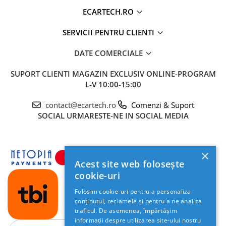
ECARTECH.RO
SERVICII PENTRU CLIENTI
DATE COMERCIALE
SUPORT CLIENTI
MAGAZIN EXCLUSIV ONLINE-PROGRAM
L-V 10:00-15:00
contact@ecartech.ro
Comenzi & Suport
SOCIAL
URMARESTE-NE IN SOCIAL MEDIA
×
Acest site web folosește
cookie-uri
Folosim cookie-uri pentru a personaliza
conținutul, reclamele și pentru a ne analiza
traficul. De asemenea, împărtășim
informații despre utilizarea site-ului nostru