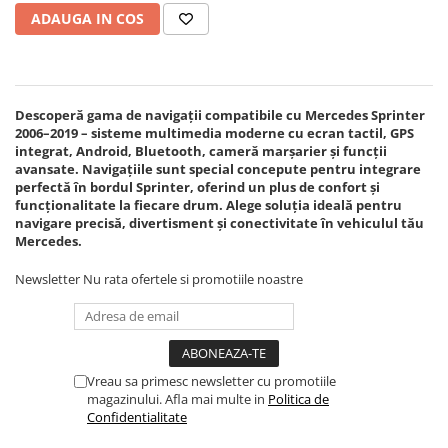
Navigatii Land Rover
1200 PX, 9.5 inch - ECARTECH
ADAUGA IN COS
Navigatii Iveco
Navigatii Chrysler
Descoperă gama de navigații compatibile cu Mercedes Sprinter
2006–2019 – sisteme multimedia moderne cu ecran tactil, GPS
integrat, Android, Bluetooth, cameră marșarier și funcții
avansate. Navigațiile sunt special concepute pentru integrare
perfectă în bordul Sprinter, oferind un plus de confort și
funcționalitate la fiecare drum. Alege soluția ideală pentru
navigare precisă, divertisment și conectivitate în vehiculul tău
Mercedes.
Newsletter
Nu rata ofertele si promotiile noastre
Vreau sa primesc newsletter cu promotiile
magazinului. Afla mai multe in
Politica de
Confidentialitate