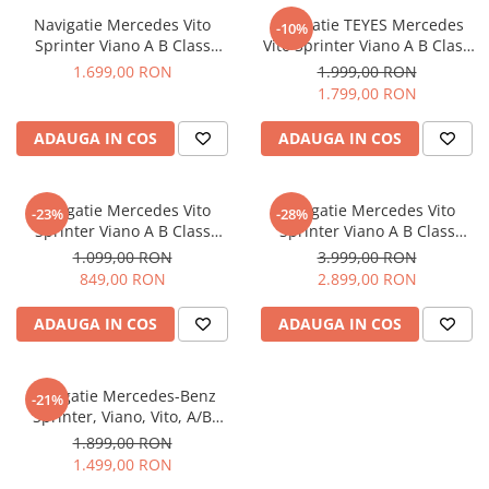
Navigatii Fiat
Navigatie Mercedes Vito
Navigatie TEYES Mercedes
-10%
Sprinter Viano A B Class
Vito Sprinter Viano A B Class
Navigatii Nissan
Volkswagen Crafter, Android
Volkswagen Crafter,
1.699,00 RON
1.999,00 RON
14, OCTA-CORE 2.0 GHz, 8GB
4GB+32GB, OCTA-CORE
Navigatii Citroen
1.799,00 RON
RAM 128GB ROM,SIM 4 G,
1.6GHZ, SIM 4G, CarPlay si
Navigatii Suzuki
DSP, CarPlay si Android Auto,
Android Auto,DSP, ecran 9
ADAUGA IN COS
ADAUGA IN COS
ecran 9 Inch
inch
Navigatii Mitsubishi
Navigatii Volvo
Navigatie Mercedes Vito
Navigatie Mercedes Vito
-23%
-28%
Navigatii KIA
Sprinter Viano A B Class
Sprinter Viano A B Class
Volkswagen Crafter, Display
Volkswagen Crafter Android
1.099,00 RON
3.999,00 RON
Navigatii Renault
INCELL, Android 15, 4GB
14, 12GB RAM, 256GB ROM,
849,00 RON
2.899,00 RON
128GB, DSP, CarPlay si
Ecran 9.33 inch 2K QLED
Navigatii Mazda
Android Auto ecran 9 Inch
ADAUGA IN COS
ADAUGA IN COS
Navigatii Smart
Navigatii Chevrolet
Navigatie Mercedes-Benz
Navigatii Honda
-21%
Sprinter, Viano, Vito, A/B
Navigatii Jeep
Class, Crafter, OCTA-CORE,
1.899,00 RON
4GB RAM 64 GB ROM, Android
Navigatii Porsche
1.499,00 RON
14, ecran 2K QLED 2000 X