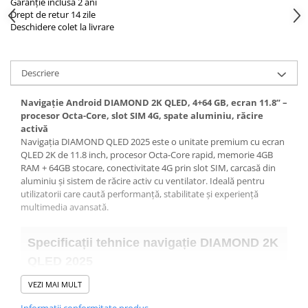
Garanție inclusă 2 ani
Drept de retur 14 zile
Deschidere colet la livrare
Descriere
Navigație Android DIAMOND 2K QLED, 4+64 GB, ecran 11.8” –
procesor Octa-Core, slot SIM 4G, spate aluminiu, răcire
activă
Navigația DIAMOND QLED 2025 este o unitate premium cu ecran
QLED 2K de 11.8 inch, procesor Octa-Core rapid, memorie 4GB
RAM + 64GB stocare, conectivitate 4G prin slot SIM, carcasă din
aluminiu și sistem de răcire activ cu ventilator. Ideală pentru
utilizatorii care caută performanță, stabilitate și experiență
multimedia avansată.
Specificații tehnice navigație DIAMOND 2K
QLED 2025
VEZI MAI MULT
Ecran
QLED 11.8 inch, rezoluție 2000x1200
Informatii conformitate produs