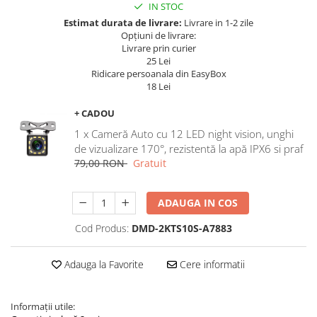
Navigatii Land Rover
IN STOC
Estimat durata de livrare:
Livrare in 1-2 zile
Navigatii Iveco
Opțiuni de livrare:
Livrare prin curier
Navigatii Chrysler
25 Lei
Ridicare persoanala din EasyBox
18 Lei
+ CADOU
1 x Cameră Auto cu 12 LED night vision, unghi
de vizualizare 170°, rezistentă la apă IPX6 si praf
79,00 RON
Gratuit
ADAUGA IN COS
Cod Produs:
DMD-2KTS10S-A7883
Adauga la Favorite
Cere informatii
Informații utile: