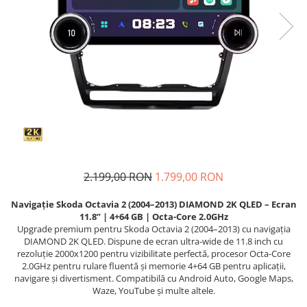
Navigatii Fiat
Navigatii Nissan
Navigatii Citroen
Navigatii Suzuki
Navigatii Mitsubishi
Navigatii Volvo
Navigatii KIA
Navigatii Renault
2.199,00 RON
1.799,00 RON
Navigatii Mazda
Navigație Skoda Octavia 2 (2004–2013) DIAMOND 2K QLED – Ecran
Navigatii Smart
11.8” | 4+64 GB | Octa-Core 2.0GHz
Navigatii Chevrolet
Upgrade premium pentru Skoda Octavia 2 (2004–2013) cu navigația
DIAMOND 2K QLED. Dispune de ecran ultra-wide de 11.8 inch cu
Navigatii Honda
rezoluție 2000x1200 pentru vizibilitate perfectă, procesor Octa-Core
2.0GHz pentru rulare fluentă și memorie 4+64 GB pentru aplicații,
Navigatii Jeep
navigare și divertisment. Compatibilă cu Android Auto, Google Maps,
Waze, YouTube și multe altele.
Navigatii Porsche