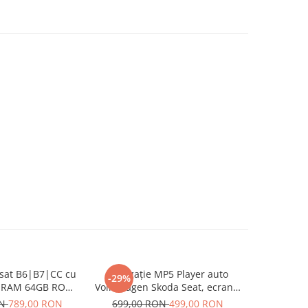
ssat B6|B7|CC cu
Navigație MP5 Player auto
Naviga
-29%
-13%
B RAM 64GB ROM,
Volkswagen Skoda Seat, ecran 7
Volkswagen
y si Android Auto
inch, CarPlay și Android Auto
GB, CarPl
ON
789,00 RON
699,00 RON
499,00 RON
749,00