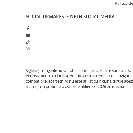
Accesorii compresoare
Politica de
Aparate de lipit si capsat
SOCIAL
URMARESTE-NE IN SOCIAL MEDIA
Masini de polisat
🎵 Sunet Profesional cu Procesor 
Prelungitoare
Pasionații de muzică vor aprecia procesorul digit
Aeroterme
egalizator pe
36 de benzi
. Acesta permite reglare
Dezumidificatoare
un sunet clar, un bas profund și o scenă sonoră 
habitaclul masinii tale.
Compresoare aer
Siglele și imaginile automobilelor de pe acest site sunt utiliza
Boxe & Subwoofer Auto
exclusiv pentru a facilita identificarea sistemelor de navigație
Difuzore Auto
compatibile. ecartech.ro nu este afiliat cu niciuna dintre aces
mărci și nu pretinde o astfel de afiliere.© 2026 ecartech.ro
Casti Wireless
Subwoofer Auto
Boxe portabile
Pick-Up
Amplificatoare auto