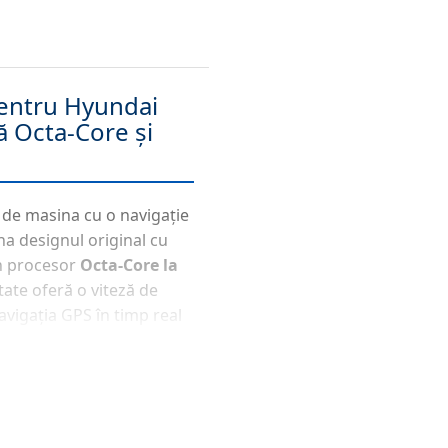
entru Hyundai
ă Octa-Core și
 de masina cu o navigație
a designul original cu
un procesor
Octa-Core la
tate oferă o viteză de
avigația GPS în timp real
d 14
asigură stabilitate și
ess CarPlay &