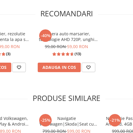
 inteligent. Navigația
RECOMANDARI
 CarPlay
și
Android Auto
.
ct pe ecranul
HD
, fără a
ă.
er, rezolutie
Camera auto marsarier,
-40%
enta la apa si
tehnologie AHD 720P, unghi
hi 140°
170 grade, rezistenta la apa si
99,00 RON
99,00 RON
59,00 RON
praf
(3)
(13)
COS
ADAUGA IN COS
PRODUSE SIMILARE
id Volkswagen,
Navigatie
Navigatie Pa
-25%
-21%
Play & Android
Volkswagen|Skoda|Seat cu
Android, 4G
ompatibil Golf
Android, Ecran de 9 Inch,
DSP, cu CarPla
89,00 RON
799,00 RON
599,00 RON
999,00 R