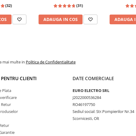
Passat B6/B7/CC,
CarPlay si Android Auto,
Wi-fi, Youtu
e Răcire
(32)
(31)
n, Touran
dedicata Golf 5, Golf 6, Jetta,
FHD 1
de zile de vară, unitatea
Passat B6, CC, B7, Polo, Tiguan,
tilator de Răcire Activ
COS
ADAUGA IN COS
ADAUGA I
Touran, Skoda, Seat
ului
8-Core
în timpul
YouTube.
la mai multe in
Politica de Confidentialitate
I PENTRU CLIENTI
DATE COMERCIALE
 Plata
EURO ELECTRO SRL
verificare
J2022000536284
e Retur
RO46197750
Produselor
Sediul social: Str.Pompierilor Nr.34
Scornicesti, Olt
Retur
Garantie