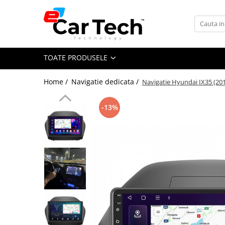
Toate Produsele
TOATE PRODUSELE
Summer sale
Home /
Navigatie dedicata /
Navigatie Hyundai IX35 (201
Navigatie dedicata
Navigatii Volkswagen
-13%
Navigatii Skoda
Navigatii Seat
Navigatii Ford
Navigatii Opel
Navigatii Hyundai
Navigatii Toyota
Navigatii Dacia
Navigatii Peugeot