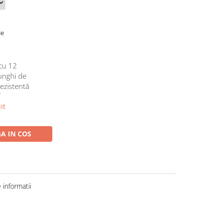
le
cu 12
 unghi de
rezistentă
f
it
A IN COS
informatii