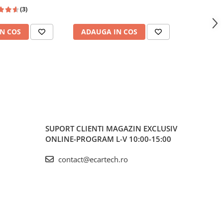
be, Waze, ecran
Wireless, Bluetooth, FM AM
USB 
(3)
0.1 Inch
RDS, USB, 4x45W, ecran 7 inch
7"|Compat
HD
Jetta, Pa
N COS
ADAUGA IN COS
ADAUG
Ti
SUPORT CLIENTI
MAGAZIN EXCLUSIV
ONLINE-PROGRAM L-V 10:00-15:00
contact@ecartech.ro