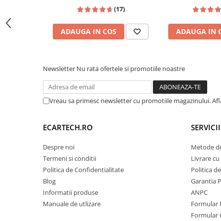
fi, Youtube, Waze, ecran HD
5, Golf 6, Jetta, 
🚀 Hardware de Top & Sistem Activ d
Invertoare auto
(17)
10.1 Inch
Polo, Tigua
Pentru o funcționare fluidă chiar și în cele mai cal
Lumini Ambientale
este echipată cu un
spate Full Aluminiu
și un
Ven
ADAUGA IN COS
ADAUGA IN 
Testere auto
(Cooler). Acesta previne supraîncălzirea procesor
utilizării intense a funcțiilor de Split-Screen sau 
Cabluri Audio
Newsletter
Nu rata ofertele si promotiile noastre
Pompe transfer
⚡
Procesor:
Octa-Core 1.6 GHz
💾
Memorie:
4GB RAM / 64 GB ROM
📶
Internet:
Slot SIM 4G LTE inclus
Intretinere auto
Vreau sa primesc newsletter cu promotiile magazinului. Af
Aspirator
Camera Endoscop
ECARTECH.RO
SERVICI
Trusa cale distributie
Despre noi
Metode de
Echipamente service auto
Termeni si conditii
Livrare cu 
Huse volan
Politica de Confidentialitate
Politica d
Blog
Garantia 
Chei si truse chei
Informatii produse
ANPC
Manuale de utlizare
Formular 
Bricolaj
Formular 