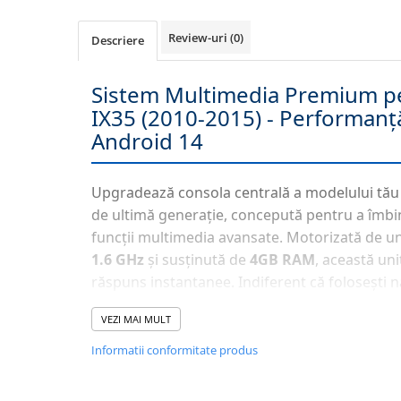
Navigatii Honda
Review-uri
(0)
Descriere
Navigatii Jeep
Navigatii Porsche
Sistem Multimedia Premium p
Navigatii Land Rover
IX35 (2010-2015) - Performanț
Navigatii Iveco
Android 14
Navigatii Chrysler
Upgradează consola centrală a modelului tău
Navigatie universala
de ultimă generație, concepută pentru a îmbin
Playere auto
funcții multimedia avansate. Motorizată de 
Navigatii 2 DIN
1.6 GHz
și susținută de
4GB RAM
, această uni
Navigatii 1 DIN
răspuns instantanee. Indiferent că folosești n
sau aplicații de divertisment, sistemul
Androi
Navigatie GPS Portabil
VEZI MAI MULT
acces complet la Magazinul Play.
Informatii conformitate produs
Accesorii navigatii
CarPlay&Android Auto
📱 Conectivitate Fără Limite: Wirel