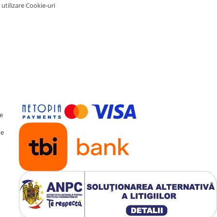
 utilizare Cookie-uri
DSP
al de sunet (
DSP
) cu
a fină a acusticii, oferind
perfect calibrată pentru
te
te