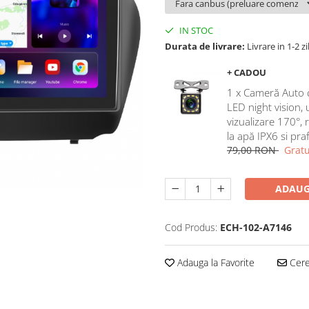
IN STOC
Durata de livrare:
Livrare in 1-2 zi
+ CADOU
1 x Cameră Auto 
LED night vision,
vizualizare 170°, 
la apă IPX6 si pra
79,00 RON
Gratu
ADAUG
Cod Produs:
ECH-102-A7146
Adauga la Favorite
Cere 