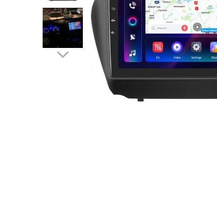
Navigatii Audi
Navigatii BMW
Navigatii Mercedes
Navigatii Fiat
Navigatii Nissan
Navigatii Citroen
Navigatii Suzuki
Navigatii Mitsubishi
Navigatii Volvo
Navigatii KIA
Navigatii Renault
Navigatii Mazda
Navigatii Smart
Navigatii Chevrolet