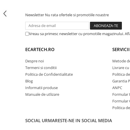
– Suporta ordinea de redare / rasfoiti redarea / anterioara
Invertoare auto
previzualizare / repetare / redare aleatorie;
– Control setari audio;
Lumini Ambientale
Newsletter
Nu rata ofertele si promotiile noastre
– Presetari audio: Jazz / pop / rock / clasic si asa mai depart
– Putere Maxima 4x45W;
Testere auto
– Siguranta de protectie supratensiune / protectie la supra
Cabluri Audio
– Tensiune de alimentare 12V;
Vreau sa primesc newsletter cu promotiile magazinului. Af
Pompe transfer
ECARTECH.RO
SERVICI
Continutul pachetului:
Intretinere auto
Despre noi
– Navigatie Android;
Metode de
Aspirator
– Conector alimentare;
Termeni si conditii
Livrare cu 
– Conector cu slot USB 2 buc;
Camera Endoscop
Politica de Confidentialitate
Politica d
– Conector cu 20 pini iesiri audio statie, subwoofer, video te
Blog
Garantia 
Trusa cale distributie
– Conector pentru camera marsarier;
Informatii produse
ANPC
– Antena GPS;
Echipamente service auto
– Manual de utilizare.
Manuale de utlizare
Formular 
Huse volan
Formular 
Politica de
Chei si truse chei
SOCIAL
URMARESTE-NE IN SOCIAL MEDIA
Bricolaj