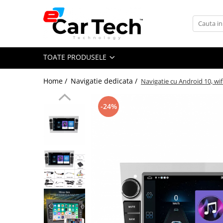
Toate Produsele
TOATE PRODUSELE
Summer sale
Home /
Navigatie dedicata /
Navigatie cu Android 10, wif
Navigatie dedicata
Navigatii Volkswagen
-24%
Navigatii Skoda
Navigatii Seat
Navigatii Ford
Navigatii Opel
Navigatii Hyundai
Navigatii Toyota
Navigatii Dacia
Navigatii Peugeot