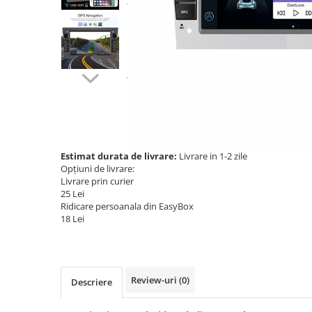
Navigatii Audi
Navigatii BMW
Navigatii Mercedes
Navigatii Fiat
Navigatii Nissan
Navigatii Citroen
Navigatii Suzuki
Estimat durata de livrare:
Livrare in 1-2 zile
Opțiuni de livrare:
Navigatii Mitsubishi
Livrare prin curier
25 Lei
Navigatii Volvo
Ridicare persoanala din EasyBox
Navigatii KIA
18 Lei
Navigatii Renault
Navigatii Mazda
Review-uri
(0)
Navigatii Smart
Descriere
Navigatii Chevrolet