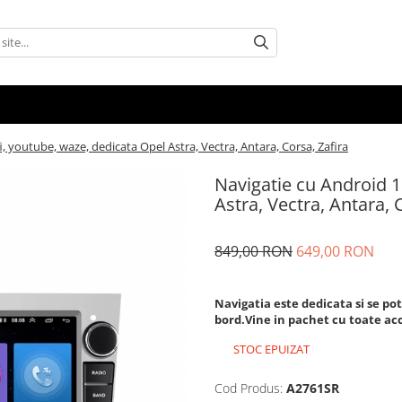
i, youtube, waze, dedicata Opel Astra, Vectra, Antara, Corsa, Zafira
Navigatie cu Android 1
Astra, Vectra, Antara, 
849,00 RON
649,00 RON
Navigatia este dedicata si se pot
bord.Vine in pachet cu toate ac
STOC EPUIZAT
Cod Produs:
A2761SR