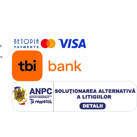
te
te