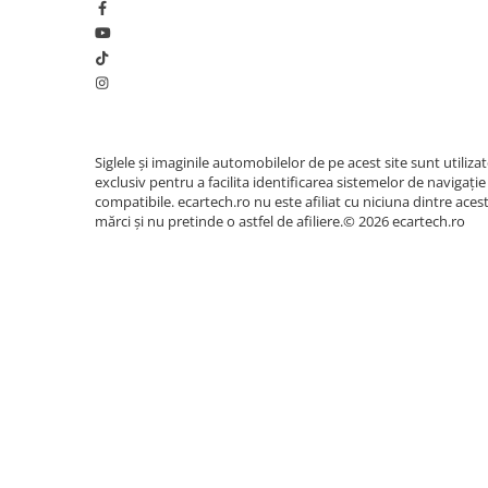
Accesorii compresoare
Aparate de lipit si capsat
Masini de polisat
Prelungitoare
Aeroterme
Siglele și imaginile automobilelor de pe acest site sunt utiliza
Dezumidificatoare
exclusiv pentru a facilita identificarea sistemelor de navigație
compatibile. ecartech.ro nu este afiliat cu niciuna dintre aces
Compresoare aer
mărci și nu pretinde o astfel de afiliere.© 2026 ecartech.ro
Boxe & Subwoofer Auto
Difuzore Auto
Casti Wireless
Subwoofer Auto
Boxe portabile
Pick-Up
Amplificatoare auto