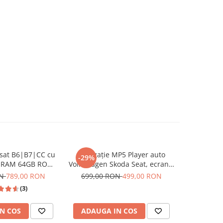
ssat B6|B7|CC cu
Navigație MP5 Player auto
Naviga
-29%
-13%
B RAM 64GB ROM,
Volkswagen Skoda Seat, ecran 7
Volkswagen
y si Android Auto
inch, CarPlay și Android Auto
GB, CarPl
ON
789,00 RON
699,00 RON
499,00 RON
749,00
be, Waze, ecran
Wireless, Bluetooth, FM AM
USB 
(3)
0.1 Inch
RDS, USB, 4x45W, ecran 7 inch
7"|Compat
HD
Jetta, Pa
N COS
ADAUGA IN COS
ADAUG
Ti