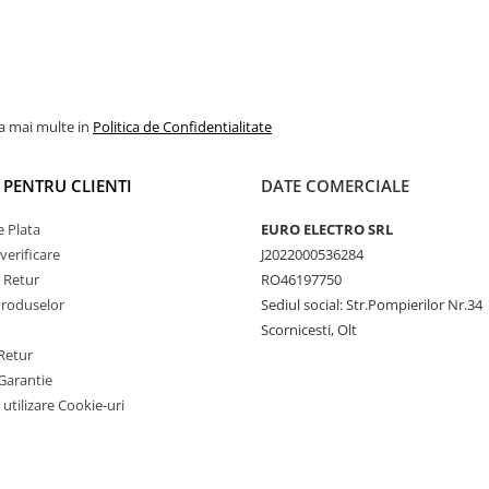
 / urmatoare / pauza /
e;
-curent;
la mai multe in
Politica de Confidentialitate
I PENTRU CLIENTI
DATE COMERCIALE
 Plata
EURO ELECTRO SRL
verificare
J2022000536284
e Retur
RO46197750
tiere, etc;
Produselor
Sediul social: Str.Pompierilor Nr.34
Scornicesti, Olt
Retur
Garantie
 utilizare Cookie-uri