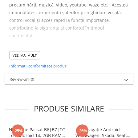
Camera Marsarier
precum hărți, muzică, video, youtube, waze etc. . Acestea
Camera Trafic DVR
îmbunătățesc experiența șoferilor prin ghidare vocală,
Rama adaptare
control vocal și acces rapid la funcții importante,
contribuind la siguranța și confortul în timpul
Camera marsarier dedicata
condusului.
Adaptoare Navigatii
Rame adaptare 2DIN
Specificații tehnice
VEZI MAI MULT
Camera frontala
SISTEM DE
ANDROID 12
Informatii conformitate produs
OPERARE
Accesorii auto
Review-uri
(0)
PROCESOR
Procesor ARM Cortex A7 Quad Core 1.5
Suport Telefon
Ghz
Lanterne
RAM
4 GB DDR3
Senzori Parcare
PRODUSE SIMILARE
ROM
64 GB
Electrice auto
DISPLAY
9 INCH
Redresoare Auto
Navigatie Passat B6|B7|CC
REZOLUTIE
1024X600 HD 2.5 IPS
Navigație Android
-25%
-26%
Modulatoare Auto FM
cu Android 14, 2GB RAM,
Volkswagen, Skoda, Seat,