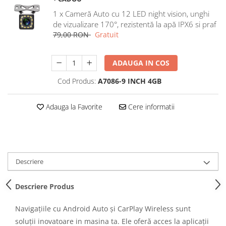
Navigatii Honda
1 x Cameră Auto cu 12 LED night vision, unghi
de vizualizare 170°, rezistentă la apă IPX6 si praf
Navigatii Jeep
79,00 RON
Gratuit
Navigatii Porsche
Navigatii Land Rover
ADAUGA IN COS
Navigatii Iveco
Cod Produs:
A7086-9 INCH 4GB
Navigatii Chrysler
Adauga la Favorite
Cere informatii
Navigatie universala
Playere auto
Navigatii 2 DIN
Navigatii 1 DIN
Descriere
Navigatie GPS Portabil
Descriere Produs
Accesorii navigatii
Navigațiile cu Android Auto și CarPlay Wireless sunt
CarPlay&Android Auto
soluții inovatoare in masina ta. Ele oferă acces la aplicații