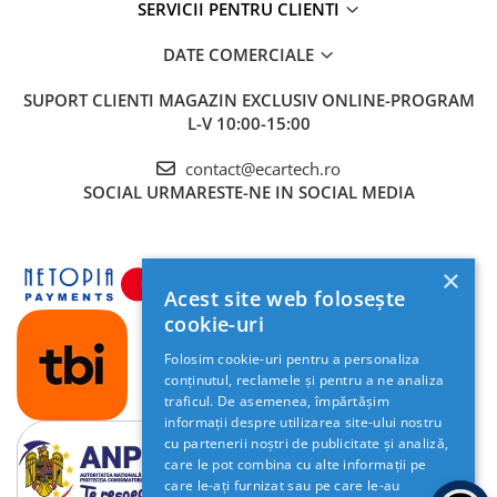
Accesorii compresoare
SERVICII PENTRU CLIENTI
TELEFONICE
Aparate de lipit si capsat
USB
DA (2 IESIRE USB)
DATE COMERCIALE
Masini de polisat
ECRAN
TOUCHSCREEN HD CAPACITIV,
SUPORT CLIENTI
MAGAZIN EXCLUSIV ONLINE-PROGRAM
Prelungitoare
MULTITOUCH 5 PUNCTE
L-V 10:00-15:00
Aeroterme
LUMINOZITATE
DA
REGLABILA
contact@ecartech.ro
Dezumidificatoare
SOCIAL
URMARESTE-NE IN SOCIAL MEDIA
RCA VIDEO
DA
Compresoare aer
RCA AUDIO
DA
Boxe & Subwoofer Auto
×
RCA
DA
Difuzore Auto
Acest site web folosește
SUBWOOFER
cookie-uri
Casti Wireless
HARTI GPS
GOOGLE MAPS, WAZE, ETC
Folosim cookie-uri pentru a personaliza
Subwoofer Auto
conținutul, reclamele și pentru a ne analiza
COMENZI
DA (PRELUARE COMENZI VOLAN, UNDE
Boxe portabile
traficul. De asemenea, împărtășim
VOLAN
MASINA SUPORTA)
informații despre utilizarea site-ului nostru
Pick-Up
CAMERA DVR
DA SUPORTA
cu partenerii noștri de publicitate și analiză,
care le pot combina cu alte informații pe
Amplificatoare auto
CAMERA
DA SUPORTA
care le-ați furnizat sau pe care le-au