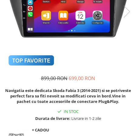
Navigatii Audi
Navigatii BMW
Navigatii Mercedes
Navigatii Fiat
Navigatii Nissan
Navigatii Citroen
Navigatii Suzuki
Navigatii Mitsubishi
899,00 RON
699,00 RON
Navigatii Volvo
Navigatia este dedicata Skoda Fabia 3 (2014-2021) si se potriveste
Navigatii KIA
perfect fara sa fiti nevoit sa modificati ceva in bord.Vine in
pachet cu toate accesoriile de conectare Plug&Play.
Navigatii Renault
IN STOC
Navigatii Mazda
Durata de livrare:
Livrare in 1-2 zile
Navigatii Smart
+ CADOU
Navigatii Chevrolet