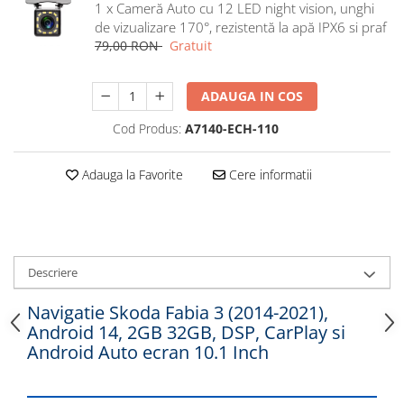
1 x Cameră Auto cu 12 LED night vision, unghi
Navigatii Honda
de vizualizare 170°, rezistentă la apă IPX6 si praf
Navigatii Jeep
79,00 RON
Gratuit
Navigatii Porsche
ADAUGA IN COS
Navigatii Land Rover
Navigatii Iveco
Cod Produs:
A7140-ECH-110
Navigatii Chrysler
Adauga la Favorite
Cere informatii
Navigatie universala
Playere auto
Navigatii 2 DIN
Descriere
Navigatii 1 DIN
Navigatie GPS Portabil
Navigatie Skoda Fabia 3 (2014-2021),
Android 14, 2GB 32GB, DSP, CarPlay si
Android Auto ecran 10.1 Inch
Accesorii navigatii
CarPlay&Android Auto