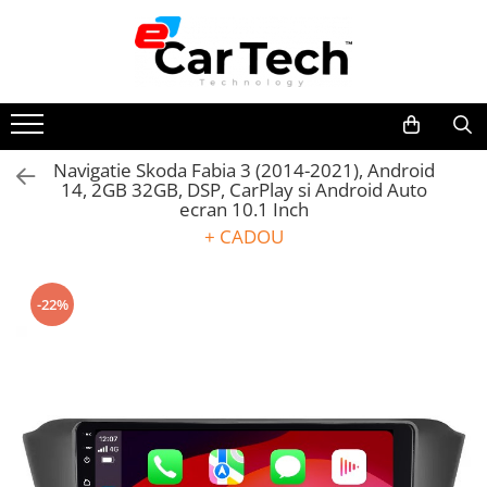
Toate Produsele
Summer sale
Navigatie Skoda Fabia 3 (2014-2021), Android
14, 2GB 32GB, DSP, CarPlay si Android Auto
Navigatie dedicata
ecran 10.1 Inch
Navigatii Volkswagen
+ CADOU
Navigatii Skoda
Navigatii Seat
-22%
Navigatii Ford
Navigatii Opel
Navigatii Hyundai
Navigatii Toyota
Navigatii Dacia
Navigatii Peugeot