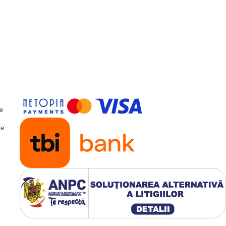
ern
te
te
SP