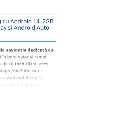
) cu Android 14, 2GB
ay si Android Auto
 de
navigație dedicată cu
t în bord datorită ramei
os de
10 Inch HD
și acces
Maps, YouTube sau
y și Android Auto
, îți
le vocale îmbunătățesc
iginale (CANBUS)
ermite (prin protocolul de
d comunică direct cu