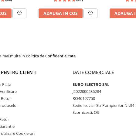
n, Touran
dedicata Golf 5, Golf 6, Jetta,
FHD 1
Passat B6, CC, B7, Polo, Tiguan,
COS
ADAUGA IN COS
ADAUGA I
Touran, Skoda, Seat
or de răcire activ
montat
la mai multe in
Politica de Confidentialitate
gură disiparea eficientă
d
fluiditate în rulaj
I PENTRU CLIENTI
DATE COMERCIALE
performanța constantă a
de vară sau la utilizare
 Plata
EURO ELECTRO SRL
verificare
J2022000536284
e Retur
RO46197750
Produselor
Sediul social: Str.Pompierilor Nr.34
Scornicesti, Olt
oid 14
Retur
Garantie
 utilizare Cookie-uri