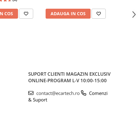
0.1 Inch
RDS, USB, 4x45W, ecran 7 inch
7"|Compat
HD
Jetta, Pa
N COS
ADAUGA IN COS
ADAUG
Ti
SUPORT CLIENTI
MAGAZIN EXCLUSIV
ONLINE-PROGRAM L-V 10:00-15:00
contact@ecartech.ro
Comenzi
& Suport