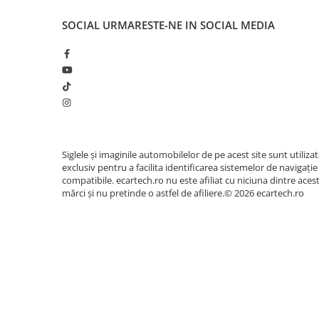
Accesorii compresoare
Aparate de lipit si capsat
SOCIAL
URMARESTE-NE IN SOCIAL MEDIA
Masini de polisat
Prelungitoare
Aeroterme
Dezumidificatoare
📱 Meniu Aplicații Mod
Compresoare aer
Siglele și imaginile automobilelor de pe acest site sunt utiliza
exclusiv pentru a facilita identificarea sistemelor de navigație
Boxe & Subwoofer Auto
compatibile. ecartech.ro nu este afiliat cu niciuna dintre aces
Difuzore Auto
mărci și nu pretinde o astfel de afiliere.© 2026 ecartech.ro
Casti Wireless
Subwoofer Auto
Boxe portabile
Pick-Up
🎵 Egalizator Audio D
Amplificatoare auto