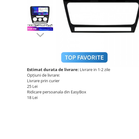
Navigatii Audi
Navigatii BMW
Navigatii Mercedes
Navigatii Fiat
Navigatii Nissan
Navigatii Citroen
Navigatii Suzuki
Estimat durata de livrare:
Livrare in 1-2 zile
Opțiuni de livrare:
Navigatii Mitsubishi
Livrare prin curier
25 Lei
Navigatii Volvo
Ridicare persoanala din EasyBox
Navigatii KIA
18 Lei
Navigatii Renault
Navigatii Mazda
Navigatii Smart
Navigatii Chevrolet