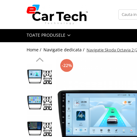
Toate Produsele
TOATE PRODUSELE
Summer sale
Home /
Navigatie dedicata /
Navigatie Skoda Octavia 2 
Navigatie dedicata
Navigatii Volkswagen
-22%
Navigatii Skoda
Navigatii Seat
Navigatii Ford
Navigatii Opel
Navigatii Hyundai
Navigatii Toyota
Navigatii Dacia
Navigatii Peugeot