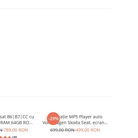
ssat B6|B7|CC cu
Navigație MP5 Player auto
Naviga
-29%
-13%
B RAM 64GB ROM,
Volkswagen Skoda Seat, ecran 7
Volkswagen
y si Android Auto
inch, CarPlay și Android Auto
GB, CarPl
ON
789,00 RON
699,00 RON
499,00 RON
749,00
be, Waze, ecran
Wireless, Bluetooth, FM AM
USB 
(3)