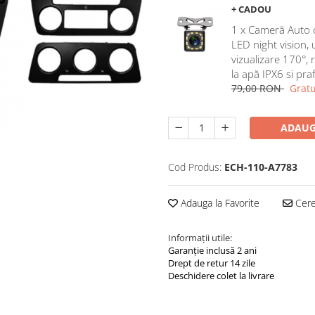
+ CADOU
1 x Cameră Auto 
LED night vision,
vizualizare 170°, 
la apă IPX6 si pra
79,00 RON
Gratu
ADAUG
Cod Produs:
ECH-110-A7783
Adauga la Favorite
Cere 
Informații utile:
Garanție inclusă 2 ani
Drept de retur 14 zile
Deschidere colet la livrare