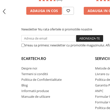
10.1 Inch
Polo, Tigua
Invertoare auto
ADAUGA IN COS
ADAUGA IN 
Lumini Ambientale
Testere auto
Cabluri Audio
Newsletter
Nu rata ofertele si promotiile noastre
Pompe transfer
Unitatea este echipată hardware cu un
ventilat
Vreau sa primesc newsletter cu promotiile magazinului. Af
Intretinere auto
pe partea din spate. Această dotare premium asi
Aspirator
a căldurii degajate de placa de bază, garantân
ECARTECH.RO
SERVICI
(prevenind blocarea aplicațiilor) și menținând 
Camera Endoscop
procesorului Quad-Core, chiar și în zilele toride 
Despre noi
Metode de
Trusa cale distributie
intensă (navigație + muzică simultan).
Termeni si conditii
Livrare cu 
Echipamente service auto
Politica de Confidentialitate
Politica d
Huse volan
Blog
Garantia 
Informatii produse
ANPC
Chei si truse chei
🖥️ Interfață Intuitivă Andr
Manuale de utlizare
Formular 
Formular 
Bricolaj
Politica de