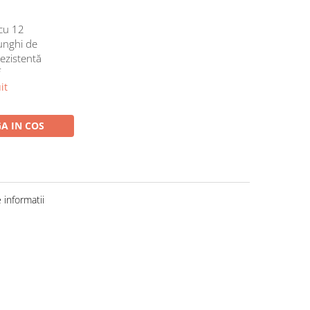
cu 12
 unghi de
rezistentă
f
it
A IN COS
informatii