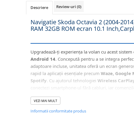
Navigatii Honda
Review-uri
(0)
Descriere
Navigatii Jeep
Navigatie Skoda Octavia 2 (2004-2014
Navigatii Porsche
RAM 32GB ROM ecran 10.1 Inch,Carpl
Navigatii Land Rover
Navigatii Iveco
Navigatii Chrysler
Upgradează-ți experiența la volan cu acest sistem
Android 14
. Concepută pentru a se integra perfec
adaptoare incluse, unitatea oferă un ecran gener
Navigatie universala
rapid la aplicații esențiale precum
Waze, Google 
Playere auto
Spotify
. Cu ajutorul tehnologiei
Wireless CarPla
Navigatii 2 DIN
conectezi smartphone-ul fără cabluri, iar comenzi
Navigatii 1 DIN
siguranța și confortul pe toată durata condusului.
VEZI MAI MULT
Navigatie GPS Portabil
Informatii conformitate produs
🚘
Integrare Perfectă cu Funcțiile Or
Accesorii navigatii
Acolo unde configurația electronică a mașinii p
CarPlay&Android Auto
comunicare CANBUS), această navigație Androi