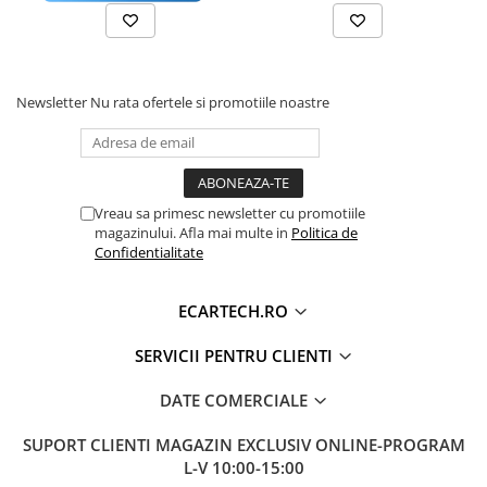
Accesorii compresoare
MICROFON
INTERN
Aparate de lipit si capsat
WIFI
DA (INTEGRAT)
Masini de polisat
CONECTIVITATE
HOTSPOT TELEFON WIFI SI SLOT
Newsletter
Nu rata ofertele si promotiile noastre
Prelungitoare
CARTELA SIM 4G
Aeroterme
CARPLAY
WIRELESS DA
Dezumidificatoare
ANDROID
AUTO
Compresoare aer
Vreau sa primesc newsletter cu promotiile
magazinului. Afla mai multe in
Politica de
ALIMENTARE
12V
Confidentialitate
Boxe & Subwoofer Auto
DSP
DA
Difuzore Auto
ECARTECH.RO
RDS
DA
Casti Wireless
BLUETOOTH
REDARE MUZICA, DESCARCARE
SERVICII PENTRU CLIENTI
Subwoofer Auto
AGENDA TELEFON, CONVORBIRI
Boxe portabile
TELEFONICE
DATE COMERCIALE
Pick-Up
USB
DA (2 IESIRE USB)
SUPORT CLIENTI
MAGAZIN EXCLUSIV ONLINE-PROGRAM
Amplificatoare auto
L-V 10:00-15:00
ECRAN
TOUCHSCREEN HD CAPACITIV,