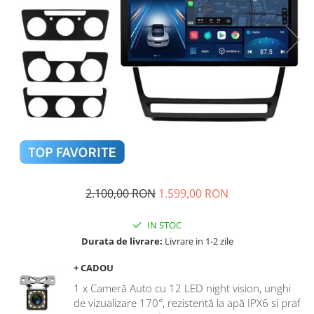
Navigatii Audi
Navigatii BMW
Navigatii Mercedes
Navigatii Fiat
Navigatii Nissan
Navigatii Citroen
Navigatii Suzuki
Navigatii Mitsubishi
2.100,00 RON
1.599,00 RON
Navigatii Volvo
Navigatii KIA
IN STOC
Navigatii Renault
Durata de livrare:
Livrare in 1-2 zile
Navigatii Mazda
+ CADOU
Navigatii Smart
1 x Cameră Auto cu 12 LED night vision, unghi
de vizualizare 170°, rezistentă la apă IPX6 si praf
Navigatii Chevrolet