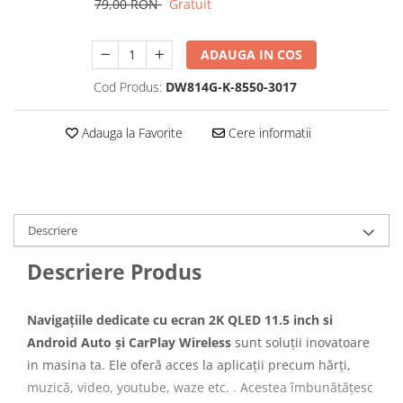
79,00 RON
Gratuit
Navigatii Honda
Navigatii Jeep
ADAUGA IN COS
Navigatii Porsche
Cod Produs:
DW814G-K-8550-3017
Navigatii Land Rover
Navigatii Iveco
Adauga la Favorite
Cere informatii
Navigatii Chrysler
Navigatie universala
Playere auto
Descriere
Navigatii 2 DIN
Descriere Produs
Navigatii 1 DIN
Navigatie GPS Portabil
Navigațiile dedicate cu ecran 2K QLED 11.5 inch si
Android Auto și CarPlay Wireless
sunt soluții inovatoare
Accesorii navigatii
in masina ta. Ele oferă acces la aplicații precum hărți,
CarPlay&Android Auto
muzică, video, youtube, waze etc. . Acestea îmbunătățesc