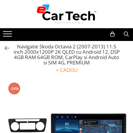
Toate Produsele
Summer sale
Navigatie Skoda Octavia 2 (2007-2013) 11.5
inch 2000x1200P 2K QLED cu Android 12, DSP
Navigatie dedicata
4GB RAM 64GB ROM, CarPlay si Android Auto
Navigatii Volkswagen
si SIM 4G, PREMIUM
Navigatii Skoda
+ CADOU
Navigatii Seat
Navigatii Ford
-24%
Navigatii Opel
Navigatii Hyundai
Navigatii Toyota
Navigatii Dacia
Navigatii Peugeot