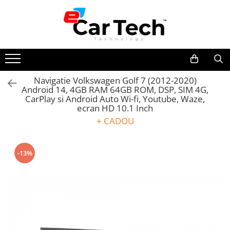
Toate Produsele
Summer sale
Navigatie Volkswagen Golf 7 (2012-2020)
Android 14, 4GB RAM 64GB ROM, DSP, SIM 4G,
Navigatie dedicata
CarPlay si Android Auto Wi-fi, Youtube, Waze,
Navigatii Volkswagen
ecran HD 10.1 Inch
Navigatii Skoda
+ CADOU
Navigatii Seat
Navigatii Ford
-13%
Navigatii Opel
Navigatii Hyundai
Navigatii Toyota
Navigatii Dacia
Navigatii Peugeot