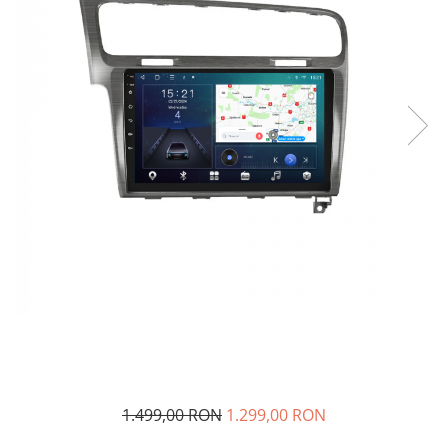
Navigatii Audi
Navigatii BMW
Navigatii Mercedes
Navigatii Fiat
Navigatii Nissan
Navigatii Citroen
Navigatii Suzuki
Navigatii Mitsubishi
Navigatii Volvo
Navigatii KIA
Navigatii Renault
Navigatii Mazda
Navigatii Smart
1.499,00 RON
1.299,00 RON
Navigatii Chevrolet