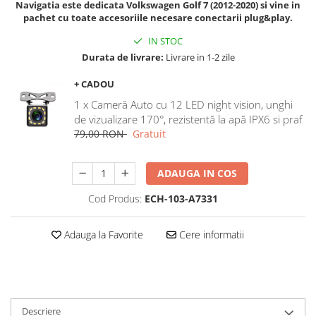
Navigatia este dedicata Volkswagen Golf 7 (2012-2020) si vine in
Navigatii Honda
pachet cu toate accesoriile necesare conectarii plug&play.
Navigatii Jeep
IN STOC
Navigatii Porsche
Durata de livrare:
Livrare in 1-2 zile
Navigatii Land Rover
+ CADOU
Navigatii Iveco
1 x Cameră Auto cu 12 LED night vision, unghi
de vizualizare 170°, rezistentă la apă IPX6 si praf
Navigatii Chrysler
79,00 RON
Gratuit
Navigatie universala
ADAUGA IN COS
Playere auto
Navigatii 2 DIN
Cod Produs:
ECH-103-A7331
Navigatii 1 DIN
Adauga la Favorite
Cere informatii
Navigatie GPS Portabil
Accesorii navigatii
CarPlay&Android Auto
Descriere