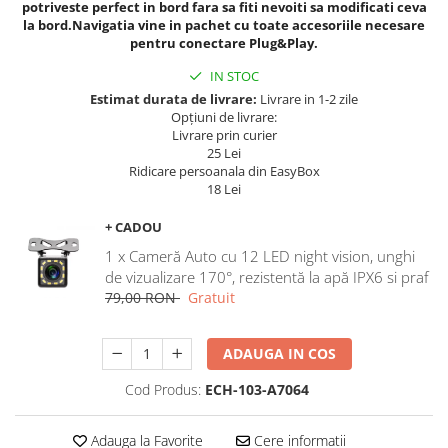
potriveste perfect in bord fara sa fiti nevoiti sa modificati ceva
Navigatii Land Rover
la bord.Navigatia vine in pachet cu toate accesoriile necesare
Navigatii Iveco
pentru conectare Plug&Play.
Navigatii Chrysler
IN STOC
Estimat durata de livrare:
Livrare in 1-2 zile
Opțiuni de livrare:
Livrare prin curier
25 Lei
Ridicare persoanala din EasyBox
18 Lei
+ CADOU
1 x Cameră Auto cu 12 LED night vision, unghi
de vizualizare 170°, rezistentă la apă IPX6 si praf
79,00 RON
Gratuit
ADAUGA IN COS
Cod Produs:
ECH-103-A7064
Adauga la Favorite
Cere informatii