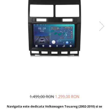
Navigatii Fiat
Navigatii Nissan
Navigatii Citroen
Navigatii Suzuki
Navigatii Mitsubishi
Navigatii Volvo
Navigatii KIA
Navigatii Renault
Navigatii Mazda
Navigatii Smart
Navigatii Chevrolet
Navigatii Honda
Navigatii Jeep
1.499,00 RON
1.299,00 RON
Navigatii Porsche
Navigatia este dedicata Volkswagen Touareg (2002-2010) si se