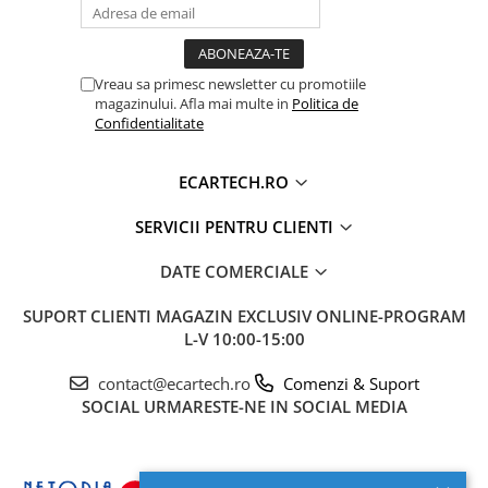
Vreau sa primesc newsletter cu promotiile
magazinului. Afla mai multe in
Politica de
Confidentialitate
ECARTECH.RO
SERVICII PENTRU CLIENTI
DATE COMERCIALE
🎵 Sunet Profesional cu Procesor DSP
Pasionații de muzică vor aprecia procesorul digital
SUPORT CLIENTI
MAGAZIN EXCLUSIV ONLINE-PROGRAM
L-V 10:00-15:00
de sunet (
DSP
) cu egalizator pe
36 de benzi
. Acesta
permite reglarea fină a acusticii, oferind un sunet
contact@ecartech.ro
Comenzi & Suport
clar, un bas profund și o scenă sonoră perfect
SOCIAL
URMARESTE-NE IN SOCIAL MEDIA
calibrată pentru habitaclul masinii tale.