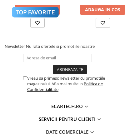
Touran
Invertoare auto
ADAUGA IN COS
ADAUGA IN COS
Lumini Ambientale
Testere auto
Cabluri Audio
Pompe transfer
Newsletter
Nu rata ofertele si promotiile noastre
Intretinere auto
Aspirator
Camera Endoscop
Vreau sa primesc newsletter cu promotiile
magazinului. Afla mai multe in
Politica de
Trusa cale distributie
Confidentialitate
Echipamente service auto
ECARTECH.RO
Huse volan
Chei si truse chei
SERVICII PENTRU CLIENTI
DATE COMERCIALE
Bricolaj