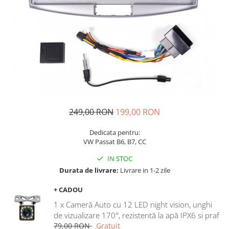
Navigatii Audi
Navigatii BMW
Navigatii Mercedes
Navigatii Fiat
Navigatii Nissan
Navigatii Citroen
Navigatii Suzuki
249,00 RON
199,00 RON
Navigatii Mitsubishi
Dedicata pentru:
VW Passat B6, B7, CC
Navigatii Volvo
Navigatii KIA
IN STOC
Durata de livrare:
Livrare in 1-2 zile
Navigatii Renault
Navigatii Mazda
+ CADOU
1 x Cameră Auto cu 12 LED night vision, unghi
Navigatii Smart
de vizualizare 170°, rezistentă la apă IPX6 si praf
Navigatii Chevrolet
79,00 RON
Gratuit