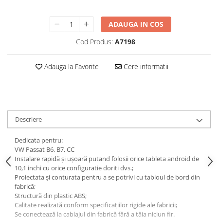
Navigatii Honda
Navigatii Jeep
ADAUGA IN COS
Navigatii Porsche
Cod Produs:
A7198
Navigatii Land Rover
Adauga la Favorite
Cere informatii
Navigatii Iveco
Navigatii Chrysler
Navigatie universala
Descriere
Playere auto
Navigatii 2 DIN
Dedicata pentru:
VW Passat B6, B7, CC
Navigatii 1 DIN
Instalare rapidă și ușoară putand folosii orice tableta android de
Navigatie GPS Portabil
10,1 inchi cu orice configuratie doriti dvs.;
Proiectata și conturata pentru a se potrivi cu tabloul de bord din
fabrică;
Accesorii navigatii
Structură din plastic ABS;
CarPlay&Android Auto
Calitate realizată conform specificațiilor rigide ale fabricii;
Se conectează la cablajul din fabrică fără a tăia niciun fir.