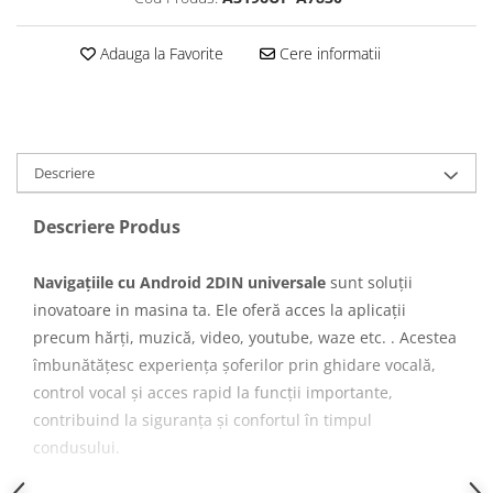
Navigatii Honda
Navigatii Jeep
Adauga la Favorite
Cere informatii
Navigatii Porsche
Navigatii Land Rover
Navigatii Iveco
Descriere
Navigatii Chrysler
Descriere Produs
Navigatie universala
Playere auto
Navigațiile cu Android 2DIN universale
sunt soluții
Navigatii 2 DIN
inovatoare in masina ta. Ele oferă acces la aplicații
precum hărți, muzică, video, youtube, waze etc. . Acestea
Navigatii 1 DIN
îmbunătățesc experiența șoferilor prin ghidare vocală,
Navigatie GPS Portabil
control vocal și acces rapid la funcții importante,
contribuind la siguranța și confortul în timpul
Accesorii navigatii
condusului.
CarPlay&Android Auto
CARACTERISTICI