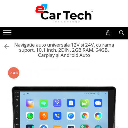
Toate Produsele
Summer sale
Navigatie auto universala 12V si 24V, cu rama
suport, 10.1 inch, 2DIN, 2GB RAM, 64GB,
Navigatie dedicata
Carplay și Android Auto
Navigatii Volkswagen
Navigatii Skoda
-14%
Navigatii Seat
Navigatii Ford
Navigatii Opel
Navigatii Hyundai
Navigatii Toyota
Navigatii Dacia
Navigatii Peugeot