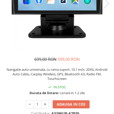
Navigatii Audi
Navigatii BMW
Navigatii Mercedes
Navigatii Fiat
Navigatii Nissan
Navigatii Citroen
Navigatii Suzuki
699,00 RON
599,00 RON
Navigatii Mitsubishi
Navigatie auto universala, cu rama suport, 10.1 inch, 2DIN, Android
Navigatii Volvo
Auto Cablu, Carplay Wireless, GPS, Bluetooth 4.0, Radio FM,
Touchscreen
Navigatii KIA
Navigatii Renault
IN STOC
Durata de livrare:
Livrare in 1-2 zile
Navigatii Mazda
Navigatii Smart
ADAUGA IN COS
Navigatii Chevrolet
Cod Produs:
A3196UP-A7830