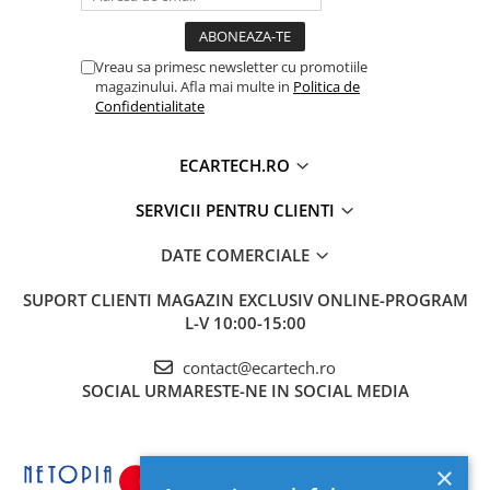
Accesorii compresoare
1 x Manual de instructiuni
Aparate de lipit si capsat
Vreau sa primesc newsletter cu promotiile
Masini de polisat
magazinului. Afla mai multe in
Politica de
Prelungitoare
Confidentialitate
Aeroterme
ECARTECH.RO
Dezumidificatoare
Compresoare aer
SERVICII PENTRU CLIENTI
DATE COMERCIALE
Boxe & Subwoofer Auto
Difuzore Auto
SUPORT CLIENTI
MAGAZIN EXCLUSIV ONLINE-PROGRAM
L-V 10:00-15:00
Casti Wireless
Subwoofer Auto
contact@ecartech.ro
SOCIAL
URMARESTE-NE IN SOCIAL MEDIA
Boxe portabile
Pick-Up
Amplificatoare auto
×