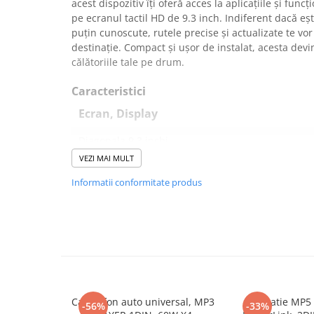
acest dispozitiv îți oferă acces la aplicațiile și funcț
Navigatii Honda
pe ecranul tactil HD de 9.3 inch. Indiferent dacă eș
puțin cunoscute, rutele precise și actualizate te vor
Navigatii Jeep
destinație. Compact și ușor de instalat, acesta dev
Navigatii Porsche
călătoriile tale pe drum.
Navigatii Land Rover
Caracteristici
Navigatii Iveco
Ecran, Display
Navigatii Chrysler
Diagonala 9.3 inchi
Navigatie universala
VEZI MAI MULT
Ecran tactil capacitiv multipunct 2.5D
Playere auto
Informatii conformitate produs
Display HD 1024 x 600
Navigatii 2 DIN
Navigatii 1 DIN
Sistem: PAL/NTSC
Navigatie GPS Portabil
Metoda de instalare: Stand vertical
Conectivitate
Accesorii navigatii
CarPlay&Android Auto
Conectare Hotspot IOS si Android
Casetofon auto universal, MP3
Navigatie MP5 
-56%
-33%