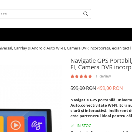
iversal, CarPlay si Android Auto WI-FI, Camera DVR incorporata, ecran tactil
Navigatie GPS Portabil
FI, Camera DVR incorpo
1 Review
599,00 RON
499,00 RON
Navigație GPS portabilă universa
Auto,conectivitate WI-FI. Ecranu
clară și interactivă. Indiferent d
este partenerul ideal pentru căl
IN STOC