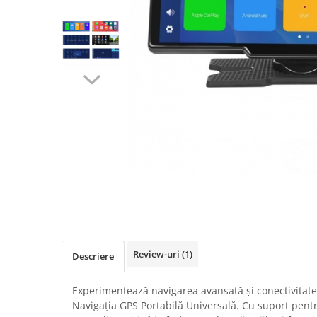
Navigatii Audi
Navigatii BMW
Navigatii Mercedes
Navigatii Fiat
Navigatii Nissan
Navigatii Citroen
Navigatii Suzuki
Navigatii Mitsubishi
Navigatii Volvo
Navigatii KIA
Navigatii Renault
Review-uri
(1)
Descriere
Navigatii Mazda
Navigatii Smart
Experimentează navigarea avansată și conectivitat
Navigația GPS Portabilă Universală. Cu suport pentr
Navigatii Chevrolet