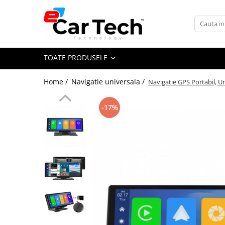
Toate Produsele
TOATE PRODUSELE
Summer sale
Home /
Navigatie universala /
Navigatie GPS Portabil, Un
Navigatie dedicata
Navigatii Volkswagen
-17%
Navigatii Skoda
Navigatii Seat
Navigatii Ford
Navigatii Opel
Navigatii Hyundai
Navigatii Toyota
Navigatii Dacia
Navigatii Peugeot