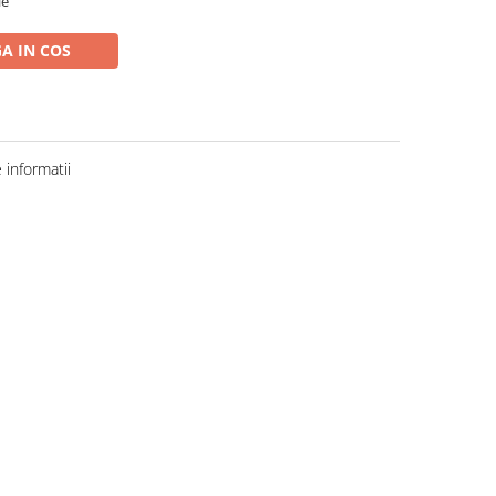
le
A IN COS
informatii