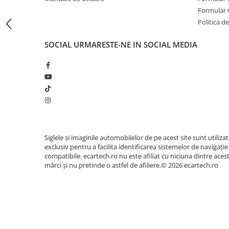
Carplay si Android Auto wireless
Invertoare auto
Formular 
Liba engleza / spaniola / franceza / germana / italiana, etc
Politica de
Lumini Ambientale
Suporta camera marsarier AHD 720P / 1080P
Testere auto
SOCIAL
URMARESTE-NE IN SOCIAL MEDIA
Interconectare inteligentă: suport IOS CarPlay/Android
Cabluri Audio
transmisie
Pompe transfer
Intretinere auto
Conexiuni
Aspirator
Intrare cameră marșarier jack 2.5mm AHD 720P si 1080P
Camera Endoscop
Siglele și imaginile automobilelor de pe acest site sunt utiliza
Iesire auxiliara, jack 3,5mm
Trusa cale distributie
exclusiv pentru a facilita identificarea sistemelor de navigație
compatibile. ecartech.ro nu este afiliat cu niciuna dintre aces
Echipamente service auto
Slot card SD
mărci și nu pretinde o astfel de afiliere.© 2026 ecartech.ro
Huse volan
USB tip C alimentare 7-32V
Chei si truse chei
Continut pachet
Bricolaj