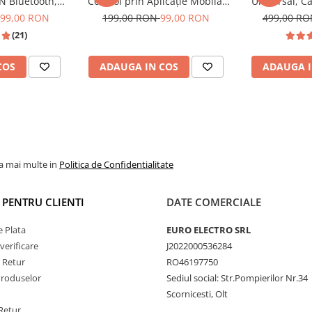
IN Bluetooth,
Control prin Aplicație Mobilă,
Universal, Ca
 SD,Universal
USB, AUX, FM Radio și Lumini
Auto, Blueto
99,00 RON
199,00 RON
99,00 RON
499,00 R
RGB – Model M11
RCA Subwoofe
ireless
(21)
COS
ADAUGA IN COS
ADAUGA I
la mai multe in
Politica de Confidentialitate
I PENTRU CLIENTI
DATE COMERCIALE
 Plata
EURO ELECTRO SRL
verificare
J2022000536284
APE, WAV etc.
e Retur
RO46197750
Produselor
Sediul social: Str.Pompierilor Nr.34
Scornicesti, Olt
Retur