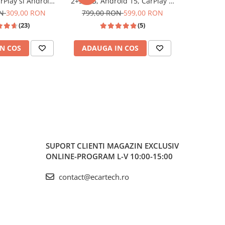
rPlay si Android
2+32GB, Android 15, CarPlay si
CarPlay
oth, USB frontal,
Android Auto, Topway, USB,
wireless
ON
309,00 RON
799,00 RON
599,00 RON
599,00
r, ecran 9 Inch
Bluetooth ecran 7 inch negru
FM/AM ecr
(23)
(5)
N COS
ADAUGA IN COS
ADAUG
SUPORT CLIENTI
MAGAZIN EXCLUSIV
ONLINE-PROGRAM L-V 10:00-15:00
contact@ecartech.ro