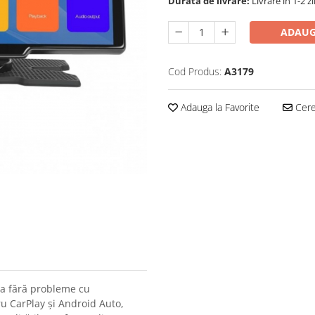
Durata de livrare:
Livrare in 1-2 zi
ADAUG
Cod Produs:
A3179
Adauga la Favorite
Cere 
ea fără probleme cu
u CarPlay și Android Auto,