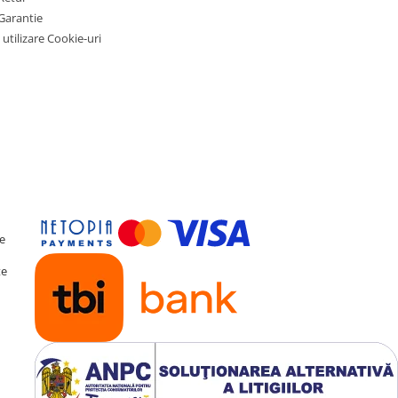
Garantie
.
 utilizare Cookie-uri
 Auto/BT music/FM
te
te