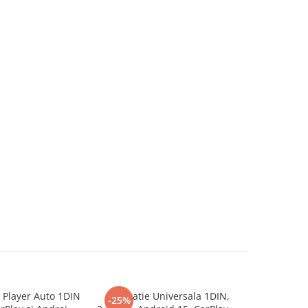
 Player Auto 1DIN
Navigatie Universala 1DIN,
Casetofon 
-25%
-42%