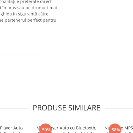
ionalitățile preferate direct
ti în oraș sau pe drumuri mai
 ghida în siguranță către
ine partenerul perfect pentru
PRODUSE SIMILARE
Player Auto,
MP3 Player Auto cu Bluetooth,
Navigatie MP5
-50%
-38%