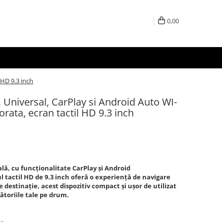
0,00
 HD 9.3 inch
, Universal, CarPlay si Android Auto WI-
rata, ecran tactil HD 9.3 inch
lă, cu funcționalitate CarPlay și Android
l tactil HD de 9.3 inch oferă o experiență de navigare
e destinație, acest dispozitiv compact și ușor de utilizat
ătoriile tale pe drum.