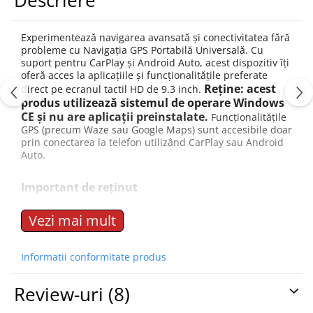
Descriere
Navigatii Land Rover
Experimentează navigarea avansată și conectivitatea fără
probleme cu Navigația GPS Portabilă Universală. Cu
suport pentru CarPlay și Android Auto, acest dispozitiv îți
Navigatii Iveco
oferă acces la aplicațiile și funcționalitățile preferate
Reține: acest
direct pe ecranul tactil HD de 9.3 inch.
produs utilizează sistemul de operare Windows
Navigatii Chrysler
CE și nu are aplicații preinstalate.
Funcționalitățile
GPS (precum Waze sau Google Maps) sunt accesibile doar
prin conectarea la telefon utilizând CarPlay sau Android
Auto.
Important de reținut
Vezi mai mult
Nu are aplicații GPS preinstalate:
Navigarea este
posibilă doar prin conectarea la telefonul tău și
utilizarea aplicațiilor preferate, precum Waze,
Informatii conformitate produs
Google Maps, YouTube Music, și Spotify, direct pe
ecranul dispozitivului.
Review-uri
(8)
Conectivitate prin CarPlay și Android Auto:
Asigură o experiență intuitivă și facilă, oferindu-ți