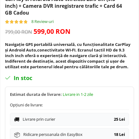
Navigatii Dacia
Camera frontala
inch) + Camera DVR inregistrare trafic + Card 64
GB Cadou
Navigatii Peugeot
8 Review-uri
599,00 RON
799,00 RON
Navigatii Audi
Navigație GPS portabilă universală, cu funcționalitate CarPlay
Navigatii BMW
și Android Auto,conectivitate WI-FI. Ecranul tactil HD de 9.3
inch inch oferă o experiență de navigare clară și interactivă.
Indiferent de destinație, acest dispozitiv compact și ușor de
Navigatii Mercedes
utilizat este partenerul ideal pentru călătoriile tale pe drum.
In stoc
Navigatii Fiat
Estimat durata de livrare:
Livrare in 1-2 zile
Navigatii Nissan
Opțiuni de livrare:
Navigatii Citroen
Livrare prin curier
25 Lei
Navigatii Suzuki
Ridicare persoanala din EasyBox
18 Lei