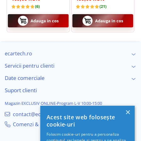
(6)
(21)
Alimentator priză brichetă
Cablu AUX
Adauga in cos
Adauga in cos
CAMERA DVR INTEGRATA + CARD SD 64GB
Manual de utilizare
ecartech.ro
Servicii pentru clienti
Date comerciale
Suport clienti
Magazin EXCLUSIV ONLINE-Program L-V 10:00-15:00
×
contact@ecartech.ro
Acest site web folosește
cookie-uri
Comenzi & Suport
Folosim cookie-uri pentru a personaliza
conținutul, reclamele și pentru a ne analiza