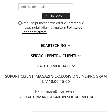
CONECTIVITATE
HOTSPOT TELEFON WIFI+ SLOT
Invertoare auto
CARTELA SIM 4G
Lumini Ambientale
CARPLAY
WIRELESS DA
Testere auto
ANDROID
Vreau sa primesc newsletter cu promotiile
AUTO
magazinului. Afla mai multe in
Politica de
Cabluri Audio
Confidentialitate
Pompe transfer
ALIMENTARE
12V
RDS
DA
ECARTECH.RO
Intretinere auto
BLUETOOTH
REDARE MUZICA, DESCARCARE
Aspirator
SERVICII PENTRU CLIENTI
AGENDA TELEFON, CONVORBIRI
Camera Endoscop
TELEFONICE
DATE COMERCIALE
Trusa cale distributie
USB
DA (2 IESIRE USB)
SUPORT CLIENTI
MAGAZIN EXCLUSIV ONLINE-PROGRAM
Echipamente service auto
ECRAN
TOUCHSCREEN HD CAPACITIV,
L-V 10:00-15:00
MULTITOUCH 5 PUNCTE
Huse volan
contact@ecartech.ro
Chei si truse chei
LUMINOZITATE
DA
SOCIAL
URMARESTE-NE IN SOCIAL MEDIA
REGLABILA
Bricolaj
RCA VIDEO
DA