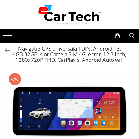
Toate Produsele
Summer sale
Navigatie GPS universala 1DIN, Android 13,
4GB 32GB, slot Cartela SIM 4G, ecran 12.3 Inch,
Navigatie dedicata
1280x720P FHD, CarPlay si Android Auto wifi
Navigatii Volkswagen
Navigatii Skoda
-7%
Navigatii Seat
Navigatii Ford
Navigatii Opel
Navigatii Hyundai
Navigatii Toyota
Navigatii Dacia
Navigatii Peugeot