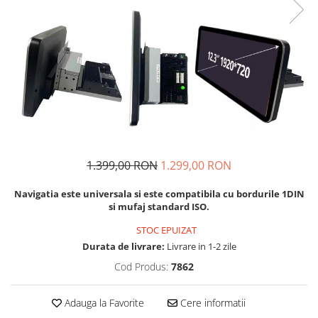
Navigatii Audi
Navigatii BMW
Navigatii Mercedes
Navigatii Fiat
Navigatii Nissan
Navigatii Citroen
Navigatii Suzuki
1.399,00 RON
1.299,00 RON
Navigatii Mitsubishi
Navigatia este universala si este compatibila cu bordurile 1DIN
Navigatii Volvo
si mufaj standard ISO.
Navigatii KIA
STOC EPUIZAT
Navigatii Renault
Durata de livrare:
Livrare in 1-2 zile
Navigatii Mazda
Cod Produs:
7862
Navigatii Smart
Adauga la Favorite
Cere informatii
Navigatii Chevrolet