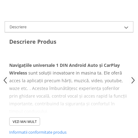
Navigatii Honda
Navigatii Jeep
Navigatii Porsche
Descriere
Navigatii Land Rover
Descriere Produs
Navigatii Iveco
Navigatii Chrysler
Navigațiile universale 1 DIN Android Auto și CarPlay
Navigatie universala
Wireless
sunt soluții inovatoare in masina ta. Ele oferă
Playere auto
acces la aplicații precum hărți, muzică, video, youtube,
Navigatii 2 DIN
waze etc. . Acestea îmbunătățesc experiența șoferilor
Navigatii 1 DIN
prin ghidare vocală, control vocal și acces rapid la funcții
importante, contribuind la siguranța și confortul în
Navigatie GPS Portabil
timpul condusului.
Accesorii navigatii
VEZI MAI MULT
Specificații tehnice
CarPlay&Android Auto
Informatii conformitate produs