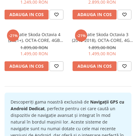
CarPlay si Android Auto, ecran
10.33 inch 2K QLED
1.249,00 RON
2.899,00 RON
Navigatii Honda
9,7 inch
ADAUGA IN COS
ADAUGA IN COS
Navigatii Jeep
Navigatii Porsche
Navigatii Land Rover
Navigatie Skoda Octavia 4
Navigatie Skoda Octavia 3
-21%
-21%
(2021+), OCTA-CORE, 4GB
(2013-2018), OCTA-CORE, 4GB
Navigatii Iveco
RAM 64 GB ROM, Android 14,
RAM 64 GB ROM, Android 14,
1.899,00 RON
1.899,00 RON
ecran 2K QLED 2000 X 1200
ecran 2K QLED 2000 X 1200
Navigatii Chrysler
1.499,00 RON
1.499,00 RON
PX, 10 inch - ECARTECH
PX, 10 inch - ECARTECH
ADAUGA IN COS
ADAUGA IN COS
Navigatie universala
Playere auto
Navigatii 2 DIN
Navigatii 1 DIN
Descoperiți gama noastră exclusivă de
Navigații GPS cu
Navigatie GPS Portabil
Android Dedicat
, perfecte pentru cei care caută un
dispozitiv de navigație avansat și integrat în mod
Accesorii navigatii
natural în bordul mașinii lor. Aceste sisteme de
CarPlay&Android Auto
navigație sunt nu numai dotate cu cele mai recente
versiuni de Android, dar oferă și o integrare perfectă în