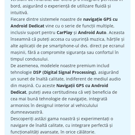
Camera Marsarier
bord, asigurând o experiență de utilizare fluidă și
Camera Trafic DVR
intuitivă.
Fiecare dintre sistemele noastre de
navigație GPS cu
Rama adaptare
Android Dedicat
vine cu o serie de funcții multiple,
Camera marsarier dedicata
inclusiv suport pentru
CarPlay
și
Android Auto
. Aceasta
Adaptoare Navigatii
înseamnă că puteți accesa cu ușurință muzica, hărțile și
alte aplicații de pe smartphone-ul dvs. direct pe ecranul
Rame adaptare 2DIN
mașinii, fără a compromite siguranța sau confortul în
Camera frontala
timpul condusului.
De asemenea, modelele noastre premium includ
Accesorii auto
tehnologie
DSP (Digital Signal Processing)
, asigurând
un sunet de înaltă calitate, indiferent de mediul audio
Suport Telefon
din mașină. Cu aceste
Navigații GPS cu Android
Lanterne
Dedicat
, puteți avea certitudinea că veți beneficia de
Senzori Parcare
cea mai bună tehnologie de navigație, integrată
armonios în designul interior al vehiculului
dumneavoastră.
Electrice auto
Descoperiți astăzi gama noastră și experimentați o
Redresoare Auto
navigare de înaltă calitate, cu integrare perfectă și
Modulatoare Auto FM
funcționalități avansate, în orice călătorie.