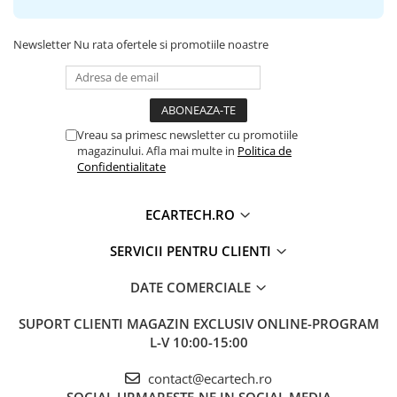
Invertoare auto
Lumini Ambientale
Newsletter
Nu rata ofertele si promotiile noastre
Testere auto
Cabluri Audio
Pompe transfer
Vreau sa primesc newsletter cu promotiile
magazinului. Afla mai multe in
Politica de
Confidentialitate
Intretinere auto
Aspirator
ECARTECH.RO
Camera Endoscop
Trusa cale distributie
SERVICII PENTRU CLIENTI
Echipamente service auto
DATE COMERCIALE
Huse volan
SUPORT CLIENTI
MAGAZIN EXCLUSIV ONLINE-PROGRAM
Chei si truse chei
L-V 10:00-15:00
Bricolaj
contact@ecartech.ro
SOCIAL
URMARESTE-NE IN SOCIAL MEDIA