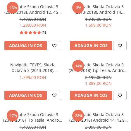
Navigatie Skoda Octavia 3
Navigatie Skoda Octavia 3
-13%
-3%
Navigatii Audi
(2013-2018), Android 12, 4GB
(2013-2018), Android 14,
64GB, SIM 4G, CarPlay si
OCTA-CORE 2.0 GHz, 8GB
Navigatii BMW
1.499,00 RON
1.749,00 RON
Android Auto ecran 10.1 Inch
128GB, SIM 4G, CarPlay si
1.299,00 RON
1.699,00 RON
Navigatii Mercedes
Android Auto ecran 10.1 Inch
(1)
Navigatii Fiat
Navigatii Nissan
ADAUGA IN COS
ADAUGA IN COS
Navigatii Citroen
Navigatii Suzuki
Navigatie TEYES, Skoda
Navigatie Skoda Octavia 3
-14%
Octavia 3 (2013-2018),
(2013-2018) Tip Tesla, Android
Navigatii Mitsubishi
4GB+32GB ROM, OCTA-CORE
12, 4GB RAM 64GB, SLOT SIM
1.799,00 RON
2.199,00 RON
1.6GHZ, SIM 4G, CarPlay si
4G, DSP, CarPlay si Android
Navigatii Volvo
1.889,00 RON
Android Auto,DSP, ecran 10.2
Auto, ecran 9,7 inch
Navigatii KIA
Inch
ADAUGA IN COS
ADAUGA IN COS
Navigatii Renault
Navigatii Mazda
Navigatie Skoda Octavia 3
Navigatie Skoda Octavia 3
-17%
-28%
Navigatii Smart
(2013-2018) Tip Tesla, Android
(2013-2018) Android 14, 12GB
12, 2GB RAM 32GB, DSP,
RAM, 256GB ROM, Ecran
Navigatii Chevrolet
1.499,00 RON
3.999,00 RON