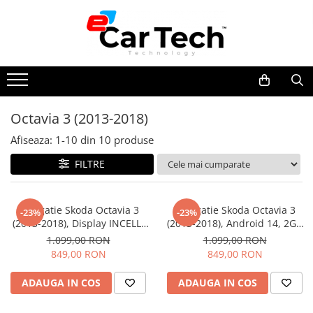
Toate Produsele
Summer sale
Octavia 3 (2013-2018)
Navigatie dedicata
Afiseaza:
1-
10
din
10
produse
Navigatii Volkswagen
Navigatii Skoda
FILTRE
Navigatii Seat
Navigatii Ford
Navigatie Skoda Octavia 3
Navigatie Skoda Octavia 3
-23%
-23%
(2013-2018), Display INCELL,
(2013-2018), Android 14, 2GB
Navigatii Opel
Android 15, 4GB 128GB, DSP,
32GB, CarPlay si Android Auto
1.099,00 RON
1.099,00 RON
Navigatii Hyundai
CarPlay si Android Auto ecran
ecran 10.1 Inch
849,00 RON
849,00 RON
10 Inch
Navigatii Toyota
ADAUGA IN COS
ADAUGA IN COS
Navigatii Dacia
Navigatii Peugeot