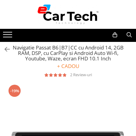
Toate Produsele
Summer sale
Navigatie Passat B6|B7|CC cu Android 14, 2GB
RAM, DSP, cu CarPlay si Android Auto Wi-fi,
Navigatie dedicata
Youtube, Waze, ecran FHD 10.1 Inch
Navigatii Volkswagen
+ CADOU
Navigatii Skoda
2 Review-uri
Navigatii Seat
Navigatii Ford
-19%
Navigatii Opel
Navigatii Hyundai
Navigatii Toyota
Navigatii Dacia
Navigatii Peugeot