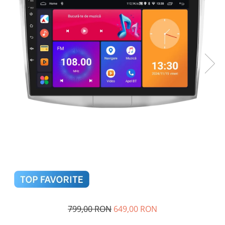
Navigatii Audi
Navigatii BMW
Navigatii Mercedes
Navigatii Fiat
Navigatii Nissan
Navigatii Citroen
Navigatii Suzuki
Navigatii Mitsubishi
Navigatii Volvo
Navigatii KIA
Navigatii Renault
Navigatii Mazda
Navigatii Smart
799,00 RON
649,00 RON
Navigatii Chevrolet