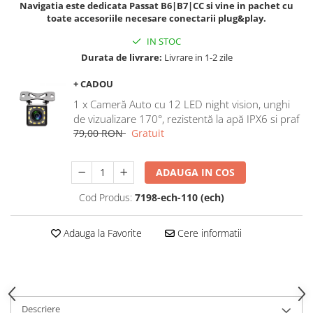
Navigatia este dedicata Passat B6|B7|CC si vine in pachet cu
Navigatii Honda
toate accesoriile necesare conectarii plug&play.
Navigatii Jeep
IN STOC
Navigatii Porsche
Durata de livrare:
Livrare in 1-2 zile
Navigatii Land Rover
+ CADOU
Navigatii Iveco
1 x Cameră Auto cu 12 LED night vision, unghi
de vizualizare 170°, rezistentă la apă IPX6 si praf
Navigatii Chrysler
79,00 RON
Gratuit
Navigatie universala
ADAUGA IN COS
Playere auto
Navigatii 2 DIN
Cod Produs:
7198-ech-110 (ech)
Navigatii 1 DIN
Adauga la Favorite
Cere informatii
Navigatie GPS Portabil
Accesorii navigatii
CarPlay&Android Auto
Descriere