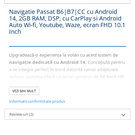
Camera Marsarier
Camera Trafic DVR
Navigatie Passat B6|B7|CC cu Android
14, 2GB RAM, DSP, cu CarPlay si Android
Rama adaptare
Auto Wi-fi, Youtube, Waze, ecran FHD 10.1
Camera marsarier dedicata
Inch
Adaptoare Navigatii
Rame adaptare 2DIN
Upgradează-ți experiența la volan cu acest sistem de
Camera frontala
navigație dedicată cu Android 14
. Concepută pentru
a se integra perfect în bord datorită ramei adaptoare
Accesorii auto
incluse, unitatea oferă un ecran generos de
10 Inch HD
Suport Telefon
și acces rapid la aplicații esențiale precum
Waze,
Lanterne
Google Maps, YouTube sau Spotify
. Cu ajutorul
VEZI MAI MULT
tehnologiei
Wireless CarPlay și Android Auto
, îți
Senzori Parcare
Informatii conformitate produs
conectezi smartphone-ul fără cabluri, iar comenzile
vocale îmbunătățesc siguranța și confortul pe toată
Electrice auto
Review-uri
(2)
durata condusului.
Redresoare Auto
Modulatoare Auto FM