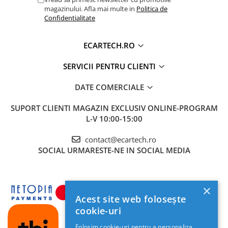
Accesorii compresoare
mașinii.
* SE APLICA DOAR LA PRODUSELE CARE
magazinului. Afla mai multe in
Politica de
Aparate de lipit si capsat
Confidentialitate
VIN IN PACHET CU CANBUS*
Masini de polisat
ECARTECH.RO
Prelungitoare
❄️
Aeroterme
SERVICII PENTRU CLIENTI
Sistem Activ de Răcire (Cooling Fan)
Dezumidificatoare
DATE COMERCIALE
Compresoare aer
SUPORT CLIENTI
MAGAZIN EXCLUSIV ONLINE-PROGRAM
L-V 10:00-15:00
Boxe & Subwoofer Auto
Difuzore Auto
contact@ecartech.ro
SOCIAL
URMARESTE-NE IN SOCIAL MEDIA
Casti Wireless
Subwoofer Auto
Boxe portabile
×
Unitatea este echipată hardware cu un
ventilator
Acest site web folosește
Pick-Up
de răcire activ
montat pe partea din spate.
cookie-uri
Această dotare premium asigură disiparea
Amplificatoare auto
eficientă a căldurii degajate de placa de bază,
Folosim cookie-uri pentru a personaliza