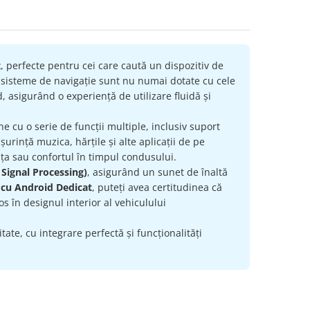
t
, perfecte pentru cei care caută un dispozitiv de
e sisteme de navigație sunt nu numai dotate cu cele
, asigurând o experiență de utilizare fluidă și
ne cu o serie de funcții multiple, inclusiv suport
urință muzica, hărțile și alte aplicații de pe
ța sau confortul în timpul condusului.
 Signal Processing)
, asigurând un sunet de înaltă
 cu Android Dedicat
, puteți avea certitudinea că
s în designul interior al vehiculului
ate, cu integrare perfectă și funcționalități