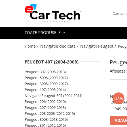
Toate Produsele
TOATE PRODUSELE
Summer sale
Home /
Navigatie dedicata /
Navigatii Peugeot /
Peuge
Navigatie dedicata
Navigatii Volkswagen
Peugeo
PEUGEOT 407 (2004-2008)
Navigatii Skoda
Afiseaza:
Peugeot 307 (2006-2013)
Navigatii Seat
Peugeot 5008 (2009-2017)
Navigatii Ford
Peugeot 3008 (2009-2017)
Peugeot 107 (2005-2014)
Navigatii Opel
Navigatie Peugeot 607 (2004-2011)
Navigati
-21%
Navigatii Hyundai
Peugeot 206 (2002-2010)
2008), 
32GB, DSP
Peugeot 207 (2009-2013)
949,0
Navigatii Toyota
aut
Peugeot 208-2008 (2012-2019)
Navigatii Dacia
Peugeot 3008 (2013-2016)
ADAUG
Peugeot 301 (2012-2016)
Navigatii Peugeot