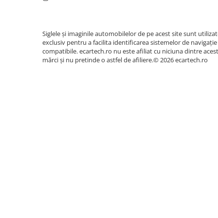
Camera Marsarier
Camera Trafic DVR
Rama adaptare
Siglele și imaginile automobilelor de pe acest site sunt utiliza
exclusiv pentru a facilita identificarea sistemelor de navigație
Camera marsarier dedicata
compatibile. ecartech.ro nu este afiliat cu niciuna dintre aces
mărci și nu pretinde o astfel de afiliere.© 2026 ecartech.ro
Adaptoare Navigatii
Rame adaptare 2DIN
Camera frontala
Accesorii auto
Suport Telefon
Lanterne
Senzori Parcare
Electrice auto
Redresoare Auto
Modulatoare Auto FM