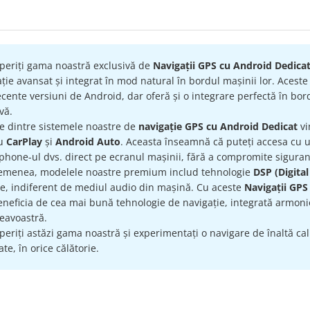
periți gama noastră exclusivă de
Navigații GPS cu Android Dedica
ție avansat și integrat în mod natural în bordul mașinii lor. Acest
cente versiuni de Android, dar oferă și o integrare perfectă în bord
ivă.
re dintre sistemele noastre de
navigație GPS cu Android Dedicat
vi
ru
CarPlay
și
Android Auto
. Aceasta înseamnă că puteți accesa cu uș
hone-ul dvs. direct pe ecranul mașinii, fără a compromite siguran
emenea, modelele noastre premium includ tehnologie
DSP (Digital
te, indiferent de mediul audio din mașină. Cu aceste
Navigații GPS
eneficia de cea mai bună tehnologie de navigație, integrată armonio
avoastră.
eriți astăzi gama noastră și experimentați o navigare de înaltă calit
te, în orice călătorie.