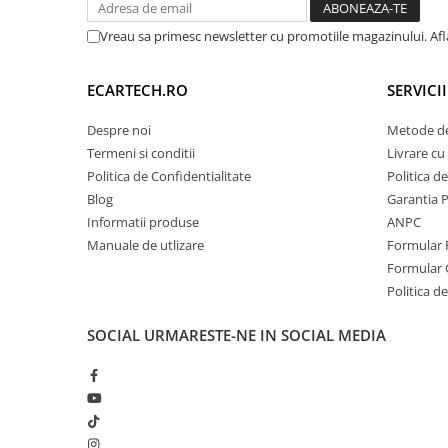
Navigatii Honda
Vreau sa primesc newsletter cu promotiile magazinului. Af
Navigatii Jeep
Navigatii Porsche
ECARTECH.RO
SERVICI
Navigatii Land Rover
Despre noi
Metode de
Navigatii Iveco
Termeni si conditii
Livrare cu 
Navigatii Chrysler
Politica de Confidentialitate
Politica d
Blog
Garantia 
Informatii produse
ANPC
Navigatie universala
Manuale de utlizare
Formular 
Playere auto
Formular 
Navigatii 2 DIN
Politica de
Navigatii 1 DIN
SOCIAL
URMARESTE-NE IN SOCIAL MEDIA
Navigatie GPS Portabil
Accesorii navigatii
CarPlay&Android Auto