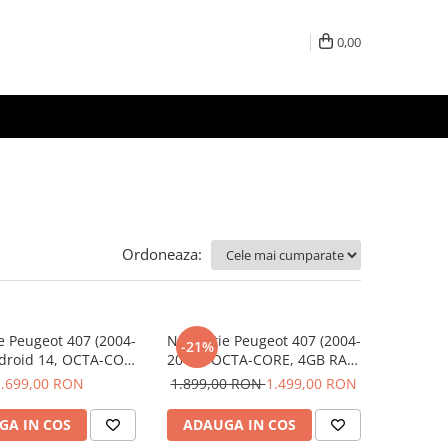
0,00
Ordoneaza:
e Peugeot 407 (2004-
Navigatie Peugeot 407 (2004-
-21%
ndroid 14, OCTA-CORE
2011), OCTA-CORE, 4GB RAM
z, 8GB RAM 128GB,
64 GB ROM, Android 14, ecran
1.699,00 RON
1.899,00 RON
1.499,00 RON
 4G, DSP, Carplay si
2K QLED 2000 X 1200 PX, 9.5
 auto, ecran 9 inch
inch - ECARTECH
GA IN COS
ADAUGA IN COS