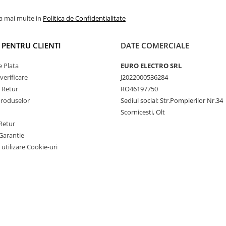
la mai multe in
Politica de Confidentialitate
I PENTRU CLIENTI
DATE COMERCIALE
 Plata
EURO ELECTRO SRL
verificare
J2022000536284
e Retur
RO46197750
Produselor
Sediul social: Str.Pompierilor Nr.34
Scornicesti, Olt
Retur
Garantie
 utilizare Cookie-uri