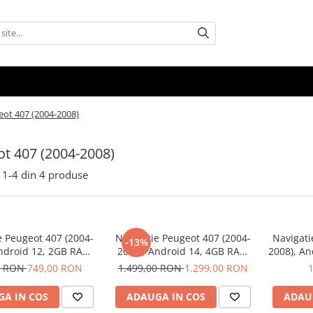
ot 407 (2004-2008)
t 407 (2004-2008)
1-
4
din
4
produse
e Peugeot 407 (2004-
Navigatie Peugeot 407 (2004-
Navigati
-13%
Android 12, 2GB RAM
2008), Android 14, 4GB RAM
2008), A
, Carplay si Android
64GB, SLOT SIM 4G, DSP,
2.0 GH
0 RON
749,00 RON
1.499,00 RON
1.299,00 RON
o, ecran 9 inch
Carplay si Android auto, ecran
SLOT SIM
9 inch
Android
A IN COS
ADAUGA IN COS
ADAU