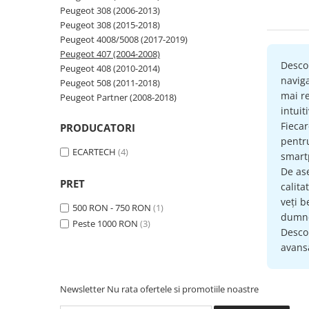
Peugeot 308 (2006-2013)
Navigatii Audi
Peugeot 308 (2015-2018)
Peugeot 4008/5008 (2017-2019)
Navigatii BMW
Peugeot 407 (2004-2008)
Navigatii Mercedes
Desco
Peugeot 408 (2010-2014)
naviga
Peugeot 508 (2011-2018)
Navigatii Fiat
mai re
Peugeot Partner (2008-2018)
Navigatii Nissan
intuit
Fieca
PRODUCATORI
Navigatii Citroen
pent
Navigatii Suzuki
ECARTECH
(4)
smartp
Navigatii Mitsubishi
De as
PRET
calita
Navigatii Volvo
veți b
500 RON - 750 RON
(1)
Navigatii KIA
dumne
Peste 1000 RON
(3)
Descop
Navigatii Renault
avansa
Navigatii Mazda
Navigatii Smart
Newsletter
Nu rata ofertele si promotiile noastre
Navigatii Chevrolet