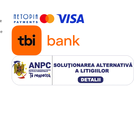
te
te