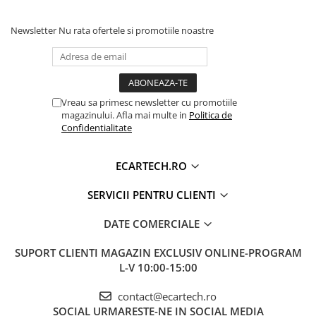
Invertoare auto
-Lungime cablu alimentare 1,50 m
Newsletter
Nu rata ofertele si promotiile noastre
Lumini Ambientale
-Greutate 498 g
Testere auto
Cabluri Audio
Pachetul contine
Pompe transfer
Vreau sa primesc newsletter cu promotiile
-200 capse diferite ( 4 modele)
magazinului. Afla mai multe in
Politica de
Confidentialitate
-1 pistol de sudat
Intretinere auto
Aspirator
ECARTECH.RO
Camera Endoscop
SERVICII PENTRU CLIENTI
Trusa cale distributie
Echipamente service auto
DATE COMERCIALE
Huse volan
SUPORT CLIENTI
MAGAZIN EXCLUSIV ONLINE-PROGRAM
Chei si truse chei
L-V 10:00-15:00
contact@ecartech.ro
Bricolaj
SOCIAL
URMARESTE-NE IN SOCIAL MEDIA