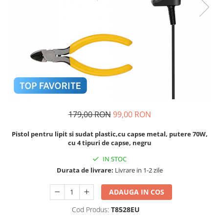
Navigatii Audi
Navigatii BMW
Navigatii Mercedes
Navigatii Fiat
Navigatii Nissan
Navigatii Citroen
Navigatii Suzuki
179,00 RON
99,00 RON
Navigatii Mitsubishi
Pistol pentru lipit si sudat plastic,cu capse metal, putere 70W,
Navigatii Volvo
cu 4 tipuri de capse, negru
Navigatii KIA
IN STOC
Navigatii Renault
Durata de livrare:
Livrare in 1-2 zile
Navigatii Mazda
ADAUGA IN COS
Navigatii Smart
Cod Produs:
T8528EU
Navigatii Chevrolet