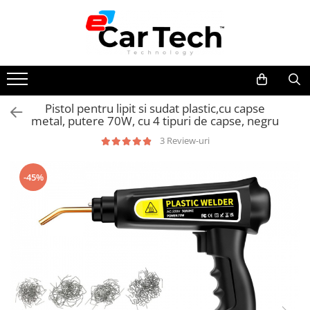
Toate Produsele
Summer sale
Pistol pentru lipit si sudat plastic,cu capse
metal, putere 70W, cu 4 tipuri de capse, negru
Navigatie dedicata
Navigatii Volkswagen
3 Review-uri
Navigatii Skoda
-45%
Navigatii Seat
Navigatii Ford
Navigatii Opel
Navigatii Hyundai
Navigatii Toyota
Navigatii Dacia
Navigatii Peugeot