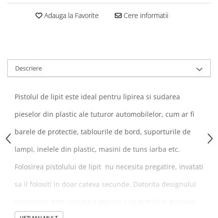
Navigatii Honda
Adauga la Favorite
Cere informatii
Navigatii Jeep
Navigatii Porsche
Navigatii Land Rover
Descriere
Navigatii Iveco
Navigatii Chrysler
Pistolul de lipit este ideal pentru lipirea si sudarea
Navigatie universala
pieselor din plastic ale tuturor automobilelor, cum ar fi
Playere auto
barele de protectie, tablourile de bord, suporturile de
Navigatii 2 DIN
lampi, inelele din plastic, masini de tuns iarba etc.
Navigatii 1 DIN
Navigatie GPS Portabil
Folosirea pistolului de lipit nu necesita pregatire, invatati
sa il folositi in doar cateva secunde. Datorita designului
Accesorii navigatii
ergonomic este conceput pentru a se potrivi in palmele
CarPlay&Android Auto
VEZI MAI MULT