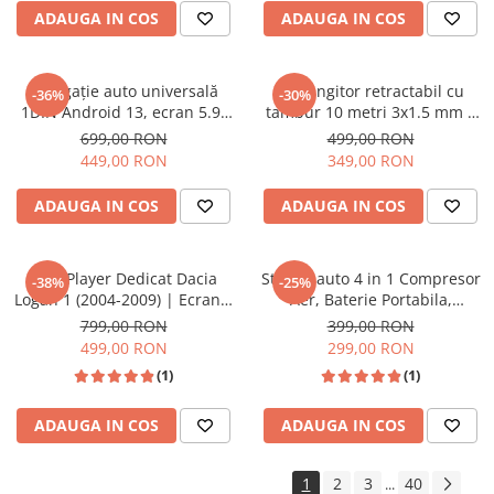
ADAUGA IN COS
ADAUGA IN COS
Navigație auto universală
Prelungitor retractabil cu
-36%
-30%
1DIN Android 13, ecran 5.9”
tambur 10 metri 3x1.5 mm –
HD, 2+64GB, CarPlay &
montaj pe perete, protecție
699,00 RON
499,00 RON
Android Auto, GPS, Bluetooth,
termică
449,00 RON
349,00 RON
USB, Wi-Fi
ADAUGA IN COS
ADAUGA IN COS
MP5 Player Dedicat Dacia
Starter auto 4 in 1 Compresor
-38%
-25%
Logan 1 (2004-2009) | Ecran 9
Aer, Baterie Portabila,
Inch | CarPlay & Android Auto
Lanterna 6000mAh culoare
799,00 RON
399,00 RON
Wireless
negru
499,00 RON
299,00 RON
(1)
(1)
ADAUGA IN COS
ADAUGA IN COS
1
2
3
40
...