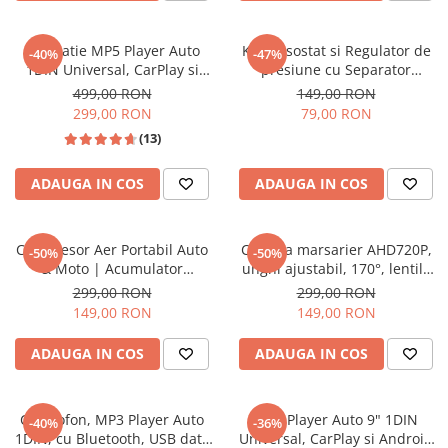
Accesorii compresoare
Aparate de lipit si capsat
Navigatie MP5 Player Auto
Kit Presostat si Regulator de
-40%
-47%
Masini de polisat
1DIN Universal, CarPlay si
presiune cu Separator
Android Auto, Bluetooth, 2X
condens, pentru compresoare
499,00 RON
149,00 RON
Prelungitoare
USB frontal, RCA Subwoofer,
cu conectori rapide, 230V
299,00 RON
79,00 RON
ecran 6.2 Inch
12BAR Silver
Aeroterme
(13)
Dezumidificatoare
ADAUGA IN COS
ADAUGA IN COS
Compresoare aer
Boxe & Subwoofer Auto
Compresor Aer Portabil Auto
Camera marsarier AHD720P,
-50%
-50%
Difuzore Auto
& Moto | Acumulator
unghi ajustabil, 170°, lentilă
4000mAh | Display Digital &
Golden Fisheye, vedere pe
299,00 RON
299,00 RON
Casti Wireless
Încărcare USB-C
timp de noapte, rezistentă la
149,00 RON
149,00 RON
apă, universală
Subwoofer Auto
ADAUGA IN COS
ADAUGA IN COS
Boxe portabile
Pick-Up
Casetofon, MP3 Player Auto
MP5 Player Auto 9" 1DIN
Amplificatoare auto
-40%
-36%
1DIN, cu Bluetooth, USB date
Universal, CarPlay si Android