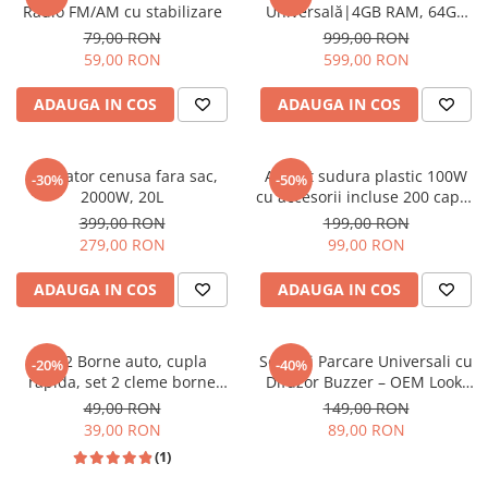
Radio FM/AM cu stabilizare
Universală|4GB RAM, 64GB
ROM, Ecran 7 inch, CarPlay și
79,00 RON
999,00 RON
Android Auto Wireless, Radio
59,00 RON
599,00 RON
RDS
ADAUGA IN COS
ADAUGA IN COS
Aspirator cenusa fara sac,
Aparat sudura plastic 100W
-30%
-50%
2000W, 20L
cu accesorii incluse 200 capse
- Echipament complet pentru
399,00 RON
199,00 RON
reparații profesionale
279,00 RON
99,00 RON
ADAUGA IN COS
ADAUGA IN COS
Set 2 Borne auto, cupla
Senzori Parcare Universali cu
-20%
-40%
rapida, set 2 cleme borne
Difuzor Buzzer – OEM Look,
bateire auto, profesionale
Gama Premium, Sistem
49,00 RON
149,00 RON
Asistare Parcare
39,00 RON
89,00 RON
(1)