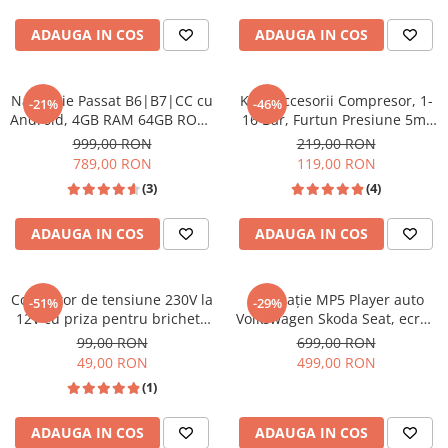
Invertoare auto
ADAUGA IN COS
ADAUGA IN COS
Lumini Ambientale
Testere auto
Navigatie Passat B6|B7|CC cu
Kit 8 Accesorii Compresor, 1-
-21%
-46%
Cabluri Audio
Android, 4GB RAM 64GB ROM,
16 Bar, Furtun Presiune 5m,
DSP, cu CarPlay si Android
Pistol de Vopsit și Spălat
Pompe transfer
999,00 RON
219,00 RON
Auto Wi-fi, Youtube, Waze,
789,00 RON
119,00 RON
ecran FHD 10.1 Inch
(3)
(4)
Intretinere auto
Aspirator
ADAUGA IN COS
ADAUGA IN COS
Camera Endoscop
Trusa cale distributie
Convertor de tensiune 230V la
Navigație MP5 Player auto
-51%
-29%
Echipamente service auto
12V cu priza pentru bricheta
Volkswagen Skoda Seat, ecran
auto - Alimentare rapida si
7 inch, CarPlay și Android
99,00 RON
699,00 RON
Huse volan
sigura
Auto Wireless, Bluetooth, FM
49,00 RON
499,00 RON
Chei si truse chei
AM RDS, USB, 4x45W, ecran 7
(1)
inch HD
Bricolaj
ADAUGA IN COS
ADAUGA IN COS