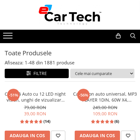
Toate Produsele
Summer sale
Toate Produsele
Navigatie dedicata
Afiseaza:
1-
48
din
1881
produse
Navigatii Volkswagen
Navigatii Skoda
FILTRE
Navigatii Seat
Navigatii Ford
Cameră Auto cu 12 LED night
Casetofon auto universal, MP3
-51%
-56%
vision, unghi de vizualizare
PLAYER 1DIN, 60W X4,
Navigatii Opel
170°, rezistentă la apă IPX6 si
Bluetooth,2X USB, CARD SD,
79,00 RON
249,00 RON
Navigatii Hyundai
praf
AUX, intrare RCA subwoofer
39,00 RON
109,00 RON
Navigatii Toyota
(14)
(6)
Navigatii Dacia
ADAUGA IN COS
ADAUGA IN COS
Navigatii Peugeot