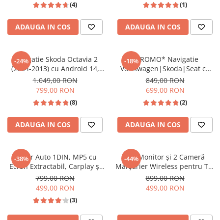
(4)
(1)
ADAUGA IN COS
ADAUGA IN COS
Navigatie Skoda Octavia 2
*PROMO* Navigatie
-24%
-18%
(2004-2013) cu Android 14,
Volkswagen|Skoda|Seat cu
4GB RAM 64GB ROM, CarPlay
Android 13, 9 Inch, CarPlay si
1.049,00 RON
849,00 RON
si Android Auto Wi-fi,
Android Auto, dedicata Golf 5,
799,00 RON
699,00 RON
Youtube, Waze, ecran HD 10.1
Golf 6, Jetta, Passat B6, CC, B7,
(8)
(2)
Inch
Polo, Tiguan, Touran, Skoda,
Seat
ADAUGA IN COS
ADAUGA IN COS
Player Auto 1DIN, MP5 cu
Set Monitor și 2 Cameră
-38%
-44%
Ecran Extractabil, Carplay și
Mărșarier Wireless pentru Tir,
Android Auto WiFi, Bluetooth,
Duba, Camion, Autocar, 1080P
799,00 RON
899,00 RON
USB
FHD, Unghi 150° Night Vision,
499,00 RON
499,00 RON
rezistență la apă și praf, grad
(3)
de protecție IP68