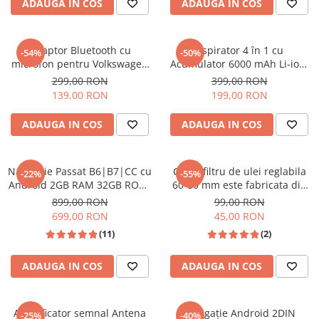
ADAUGA IN COS
ADAUGA IN COS
Adaptor Bluetooth cu
Aspirator 4 în 1 cu
-54%
-50%
microfon pentru Volkswagen
Acumulator 6000 mAh Li-ion,
și Skoda – Modul Audio AUX,
18000PA, 3 viteze 120W
299,00 RON
399,00 RON
compatibil RCD310/510,
Power, culoare Negru-Gold
139,00 RON
199,00 RON
RNS310/510
ADAUGA IN COS
ADAUGA IN COS
Navigatie Passat B6|B7|CC cu
Cheie filtru de ulei reglabila
-22%
-55%
Android 2GB RAM 32GB ROM,
60-80 mm este fabricata din
Android, CarPlay si Android
otel CrMo de inalta calitate
899,00 RON
99,00 RON
Auto Wi-fi, Youtube, Waze,
699,00 RON
45,00 RON
ecran HD 10.1 Inch
(11)
(2)
ADAUGA IN COS
ADAUGA IN COS
Amplificator semnal Antena
Navigație Android 2DIN
-25%
-40%