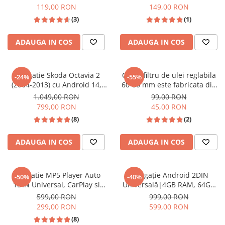
RCA Subwoofer + Suport
119,00 RON
149,00 RON
telefon integrat
(3)
(1)
ADAUGA IN COS
ADAUGA IN COS
Navigatie Skoda Octavia 2
Cheie filtru de ulei reglabila
-24%
-55%
(2004-2013) cu Android 14,
60-80 mm este fabricata din
4GB RAM 64GB ROM, CarPlay
otel CrMo de inalta calitate
1.049,00 RON
99,00 RON
si Android Auto Wi-fi,
799,00 RON
45,00 RON
Youtube, Waze, ecran HD 10.1
(8)
(2)
Inch
ADAUGA IN COS
ADAUGA IN COS
Navigatie MP5 Player Auto
Navigație Android 2DIN
-50%
-40%
1DIN Universal, CarPlay si
Universală|4GB RAM, 64GB
Android Auto, Bluetooth, USB
ROM, Ecran 7 inch, CarPlay și
599,00 RON
999,00 RON
frontal, RCA Subwoofer, ecran
Android Auto Wireless, Radio
299,00 RON
599,00 RON
7 Inch
RDS
(8)