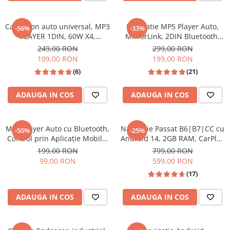
Navigatii Audi
Casetofon auto universal, MP3
Navigatie MP5 Player Auto,
-56%
-33%
Navigatii BMW
PLAYER 1DIN, 60W X4,
MirrorLink, 2DIN Bluetooth,
Bluetooth,2X USB, CARD SD,
AUX, USB, Card SD,Universal
Navigatii Mercedes
249,00 RON
299,00 RON
AUX, intrare RCA subwoofer
109,00 RON
199,00 RON
Navigatii Fiat
(6)
(21)
Navigatii Nissan
ADAUGA IN COS
ADAUGA IN COS
Navigatii Citroen
Navigatii Suzuki
Navigatii Mitsubishi
MP3 Player Auto cu Bluetooth,
Navigatie Passat B6|B7|CC cu
-50%
-25%
Control prin Aplicație Mobilă,
Android 14, 2GB RAM, CarPlay
Navigatii Volvo
USB, AUX, FM Radio și Lumini
si Anroid Auto, Mirror Link,
199,00 RON
799,00 RON
RGB – Model M11
Wi-fi, Youtube, Waze, ecran
Navigatii KIA
99,00 RON
599,00 RON
HD 10.1 Inch
(17)
Navigatii Renault
Navigatii Mazda
ADAUGA IN COS
ADAUGA IN COS
Navigatii Smart
Navigatii Chevrolet