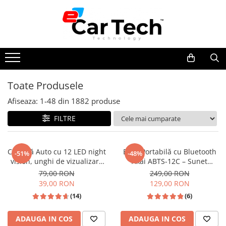
Toate Produsele
Summer sale
Toate Produsele
Navigatie dedicata
Afiseaza:
1-
48
din
1882
produse
Navigatii Volkswagen
Navigatii Skoda
FILTRE
Navigatii Seat
Navigatii Ford
Cameră Auto cu 12 LED night
Boxă Portabilă cu Bluetooth
-51%
-48%
vision, unghi de vizualizare
Akai ABTS-12C – Sunet
Navigatii Opel
170°, rezistentă la apă IPX6 si
Puternic Oriunde
79,00 RON
249,00 RON
Navigatii Hyundai
praf
39,00 RON
129,00 RON
Navigatii Toyota
(14)
(6)
Navigatii Dacia
ADAUGA IN COS
ADAUGA IN COS
Navigatii Peugeot