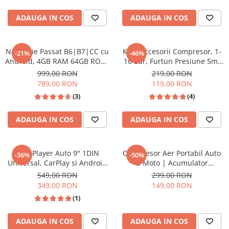
Invertoare auto
ADAUGA IN COS
ADAUGA IN COS
Lumini Ambientale
Testere auto
Navigatie Passat B6|B7|CC cu
Kit 8 Accesorii Compresor, 1-
-21%
-46%
Cabluri Audio
Android, 4GB RAM 64GB ROM,
16 Bar, Furtun Presiune 5m,
DSP, cu CarPlay si Android
Pistol de Vopsit și Spălat
Pompe transfer
999,00 RON
219,00 RON
Auto Wi-fi, Youtube, Waze,
789,00 RON
119,00 RON
ecran FHD 10.1 Inch
(3)
(4)
Intretinere auto
Aspirator
ADAUGA IN COS
ADAUGA IN COS
Camera Endoscop
Trusa cale distributie
MP5 Player Auto 9" 1DIN
Compresor Aer Portabil Auto
-36%
-50%
Echipamente service auto
Universal, CarPlay si Android
& Moto | Acumulator
Auto WIFI, Bluetooth, USB
4000mAh | Display Digital &
549,00 RON
299,00 RON
Huse volan
frontal, RCA Subwoofer, ecran
Încărcare USB-C
349,00 RON
149,00 RON
Chei si truse chei
9 Inch
(1)
Bricolaj
ADAUGA IN COS
ADAUGA IN COS