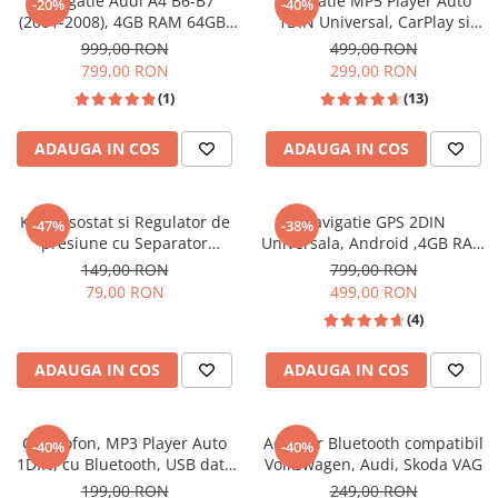
Navigatie Audi A4 B6-B7
Navigatie MP5 Player Auto
-20%
-40%
(2001-2008), 4GB RAM 64GB,
1DIN Universal, CarPlay si
Retelistica & UPS
Android 13, DSP, 2.0 OCTA
Android Auto, Bluetooth, 2X
999,00 RON
499,00 RON
UPS & Stabilizatoare
CORE CarPlay si Android Auto,
USB frontal, RCA Subwoofer,
799,00 RON
299,00 RON
ecran 9 inch
ecran 6.2 Inch
Periferice si accesorii IT
(1)
(13)
Produse Resigilate
ADAUGA IN COS
ADAUGA IN COS
Kit Presostat si Regulator de
Navigatie GPS 2DIN
-47%
-38%
presiune cu Separator
Universala, Android ,4GB RAM
condens, pentru compresoare
64GB ROM, CarPlay si Android
149,00 RON
799,00 RON
cu conectori rapide, 230V
Auto WI-FI, Ecran 7 inch
79,00 RON
499,00 RON
12BAR Silver
(4)
ADAUGA IN COS
ADAUGA IN COS
Casetofon, MP3 Player Auto
Adaptor Bluetooth compatibil
-40%
-40%
1DIN, cu Bluetooth, USB date
Volkswagen, Audi, Skoda VAG
si Fast charger, Card SD, AUX,
199,00 RON
249,00 RON