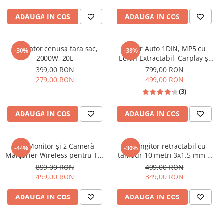
ADAUGA IN COS
ADAUGA IN COS
Aspirator cenusa fara sac,
Player Auto 1DIN, MP5 cu
-30%
-38%
2000W, 20L
Ecran Extractabil, Carplay și
Android Auto WiFi, Bluetooth,
399,00 RON
799,00 RON
USB
279,00 RON
499,00 RON
(3)
ADAUGA IN COS
ADAUGA IN COS
Set Monitor și 2 Cameră
Prelungitor retractabil cu
-44%
-30%
Mărșarier Wireless pentru Tir,
tambur 10 metri 3x1.5 mm –
Duba, Camion, Autocar, 1080P
montaj pe perete, protecție
899,00 RON
499,00 RON
FHD, Unghi 150° Night Vision,
termică
499,00 RON
349,00 RON
rezistență la apă și praf, grad
de protecție IP68
ADAUGA IN COS
ADAUGA IN COS