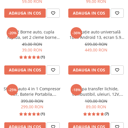
59,00 RON
99,00 RON
ADAUGA IN COS
ADAUGA IN COS
Set 2 Borne auto, cupla
Navigație auto universală
-20%
-36%
rapida, set 2 cleme borne
1DIN Android 13, ecran 5.9”
bateire auto, profesionale
HD, 2+64GB, CarPlay &
49,00 RON
699,00 RON
Android Auto, GPS, Bluetooth,
39,00 RON
449,00 RON
USB, Wi-Fi
(1)
ADAUGA IN COS
ADAUGA IN COS
Starter auto 4 in 1 Compresor
Pompa transfer lichide,
-25%
-18%
Aer, Baterie Portabila,
combustibil, uleiuri, 12V,
Lanterna 6000mAh culoare
debit 4-5 litri/minut
399,00 RON
109,00 RON
negru
299,00 RON
89,00 RON
(1)
(7)
ADAUGA IN COS
ADAUGA IN COS