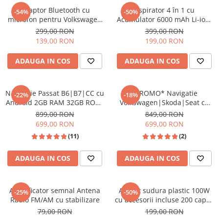
Adaptor Bluetooth cu
Aspirator 4 în 1 cu
-54%
-50%
microfon pentru Volkswagen
Acumulator 6000 mAh Li-ion,
și Skoda – Modul Audio AUX,
18000PA, 3 viteze 120W
299,00 RON
399,00 RON
compatibil RCD310/510,
Power, culoare Negru-Gold
139,00 RON
199,00 RON
RNS310/510
ADAUGA IN COS
ADAUGA IN COS
Navigatie Passat B6|B7|CC cu
*PROMO* Navigatie
-22%
-18%
Android 2GB RAM 32GB ROM,
Volkswagen|Skoda|Seat cu
Android, CarPlay si Android
Android 13, 9 Inch, CarPlay si
899,00 RON
849,00 RON
Auto Wi-fi, Youtube, Waze,
Android Auto, dedicata Golf 5,
699,00 RON
699,00 RON
ecran HD 10.1 Inch
Golf 6, Jetta, Passat B6, CC, B7,
(11)
(2)
Polo, Tiguan, Touran, Skoda,
Seat
ADAUGA IN COS
ADAUGA IN COS
Amplificator semnal Antena
Aparat sudura plastic 100W
-25%
-50%
Radio FM/AM cu stabilizare
cu accesorii incluse 200 capse
- Echipament complet pentru
79,00 RON
199,00 RON
reparații profesionale