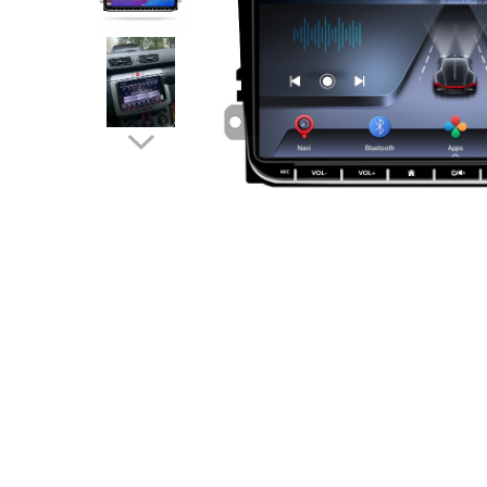
Navigatii Audi
Navigatii BMW
Navigatii Mercedes
Navigatii Fiat
Navigatii Nissan
Navigatii Citroen
Navigatii Suzuki
Navigatii Mitsubishi
Navigatii Volvo
Navigatii KIA
Navigatii Renault
Navigatii Mazda
Navigatii Smart
Navigatii Chevrolet