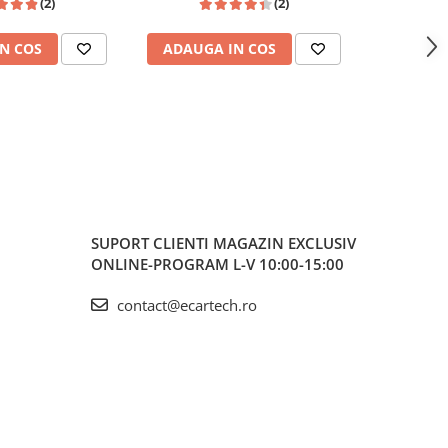
(2)
(2)
 Passat B6, CC, B7,
Wireless,Radio RDS
Golf 6, Jet
, Touran, Skoda,
Polo, Tig
N COS
ADAUGA IN COS
ADAUG
Seat
SUPORT CLIENTI
MAGAZIN EXCLUSIV
ONLINE-PROGRAM L-V 10:00-15:00
contact@ecartech.ro