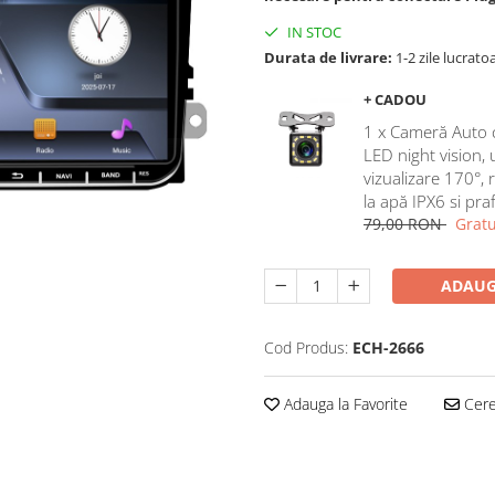
IN STOC
Durata de livrare:
1-2 zile lucrato
+ CADOU
1 x Cameră Auto 
LED night vision,
vizualizare 170°, 
la apă IPX6 si pra
79,00 RON
Gratu
ADAUG
Cod Produs:
ECH-2666
Adauga la Favorite
Cere 