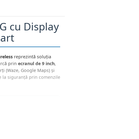
G cu Display
mart
reless
reprezintă soluția
arcă prin
ecranul de 9 inch
,
rți (Waze, Google Maps) și
e la siguranță prin comenzile
⚙️
Echilibrat
Quad Core / 2GB