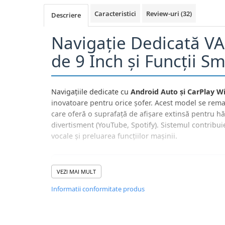
Navigatii Honda
Caracteristici
Review-uri
(32)
Descriere
Navigatii Jeep
Navigație Dedicată VA
Navigatii Porsche
de 9 Inch și Funcții S
Navigatii Land Rover
Navigatii Iveco
Navigatii Chrysler
Navigațiile dedicate cu
Android Auto și CarPlay Wi
inovatoare pentru orice șofer. Acest model se rem
Navigatie universala
care oferă o suprafață de afișare extinsă pentru hă
divertisment (YouTube, Spotify). Sistemul contribui
Playere auto
vocale și preluarea funcțiilor mașinii.
Navigatii 2 DIN
Navigatii 1 DIN
📺
📱
Navigatie GPS Portabil
VEZI MAI MULT
Informatii conformitate produs
9 Inch
Wireless
Accesorii navigatii
Display HD Mare
CarPlay & Auto
🔊
CarPlay&Android Auto