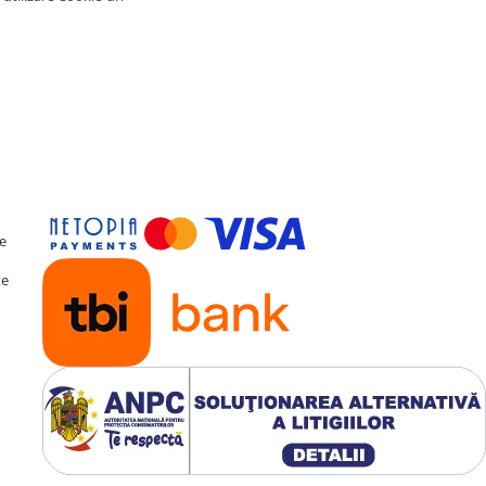
| 2 GB RAM
, Touchscreen Capacitiv
ireless Android Auto
ot, Bluetooth (Apeluri/Muzică)
 Subwoofer, Microfon Intern
udio, Intrare Cameră
te
te
, Senzori Parcare, RDS
 dedicat cu cabluri
u USB