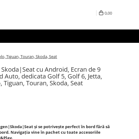
0,00
olo, Tiguan, Touran, Skoda, Seat
Skoda|Seat cu Android, Ecran de 9
 Auto, dedicata Golf 5, Golf 6, Jetta,
o, Tiguan, Touran, Skoda, Seat
gen|Skoda|Seat și se potrivește perfect în bord fără să
a bord. Navigația vine în pachet cu toate accesoriile
g&Play.