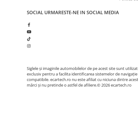
Accesorii compresoare
Procesor & Memorie
Quad Core 1.5 GHz 
Aparate de lipit si capsat
SOCIAL
URMARESTE-NE IN SOCIAL MEDIA
Ecran
9 Inch
HD (1024x600)
Masini de polisat
Smartphone Link
Wireless CarPlay / W
Prelungitoare
Aeroterme
Conectivitate
Wi-Fi Integrat, Hotsp
Dezumidificatoare
Audio
4 x 45W, DSP, Ieșire
Compresoare aer
Porturi
2x USB, RCA Video/A
Siglele și imaginile automobilelor de pe acest site sunt utiliza
Marșarier/DVR
Boxe & Subwoofer Auto
exclusiv pentru a facilita identificarea sistemelor de navigație
compatibile. ecartech.ro nu este afiliat cu niciuna dintre aces
Difuzore Auto
Funcții Suportate
Comenzi Volan, OBD2
mărci și nu pretinde o astfel de afiliere.© 2026 ecartech.ro
Casti Wireless
Subwoofer Auto
📦 Ce conține pachetul?
Boxe portabile
Set complet pentru instalare:
Pick-Up
🔹 Tableta Android 9 Inch
🔹 Conector
Amplificatoare auto
🔹 Interfață CANBUS
🔹 2 x Cabl