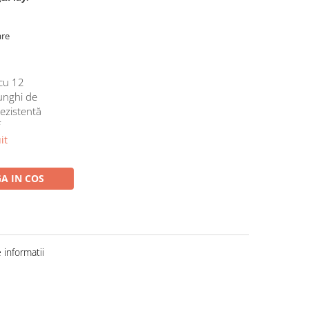
are
cu 12
 unghi de
rezistentă
f
it
A IN COS
informatii