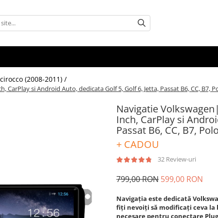
cirocco (2008-2011) /
CarPlay si Android Auto, dedicata Golf 5, Golf 6, Jetta, Passat B6, CC, B7, P
Navigatie Volkswagen|
Inch, CarPlay si Android
Passat B6, CC, B7, Pol
+ CADOU
32 Review-uri
799,00 RON
599,00 RON
Navigația este dedicată Volkswa
fiți nevoiți să modificați ceva l
necesare pentru conectare Plu