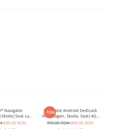
 Navigatie
Navigație Android Dedicată
-15%
-6%
|Skoda|Seat cu
Volkswagen, Skoda, Seat|4GB
Volkswag
 Inch, CarPlay si
RAM, 64GB ROM, Ecran 7 inch,
Android 15
ON
699,00 RON
999,00 RON
849,00 RON
689,00
 dedicata Golf 5,
CarPlay și Android Auto
Android Au