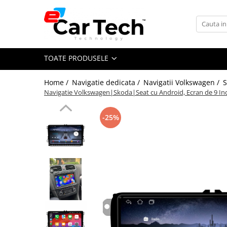
Toate Produsele
TOATE PRODUSELE
Summer sale
Home /
Navigatie dedicata /
Navigatii Volkswagen /
S
Navigatie dedicata
Navigatie Volkswagen|Skoda|Seat cu Android, Ecran de 9 Inch, 
Navigatii Volkswagen
Navigatii Skoda
-25%
Navigatii Seat
Navigatii Ford
Navigatii Opel
Navigatii Hyundai
Navigatii Toyota
Navigatii Dacia
Navigatii Peugeot