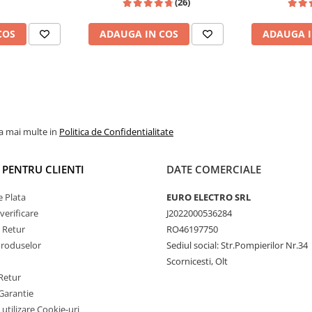
(26)
, ecran 7 inch
7"|Compatibil Golf 5, Golf 6,
Golf 6, Jetta,
Jetta, Passat B6/B7/CC, Polo,
Polo, Tiguan
COS
ADAUGA IN COS
ADAUGA I
Tiguan, Touran
tandard. Ecranul mai mare
ntru navigație și filme.
cu
Apple CarPlay și Android
pe ecranul mașinii.
la mai multe in
Politica de Confidentialitate
re pentru a instala Waze,
I PENTRU CLIENTI
DATE COMERCIALE
afișare senzori parcare (OPS),
 Plata
EURO ELECTRO SRL
rtă).
verificare
J2022000536284
e Retur
RO46197750
Produselor
Sediul social: Str.Pompierilor Nr.34
Scornicesti, Olt
Retur
Garantie
 utilizare Cookie-uri