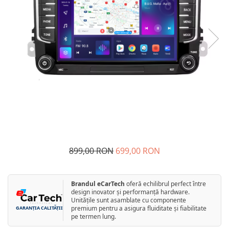
Navigatii Fiat
Navigatii Nissan
Navigatii Citroen
Navigatii Suzuki
Navigatii Mitsubishi
Navigatii Volvo
Navigatii KIA
Navigatii Renault
Navigatii Mazda
899,00 RON
699,00 RON
Navigatii Smart
Navigatii Chevrolet
Brandul eCarTech
oferă echilibrul perfect între
Navigatii Honda
design inovator și performanță hardware.
Unitățile sunt asamblate cu componente
Navigatii Jeep
premium pentru a asigura fluiditate și fiabilitate
GARANȚIA CALITĂȚII
pe termen lung.
Navigatii Porsche