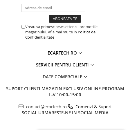
Vreau sa primesc newsletter cu promotiile
magazinului. Afla mai multe in
Politica de
Confidentialitate
Carplay si Android auto wireless (fara fir)
ECARTECH.RO
SERVICII PENTRU CLIENTI
DATE COMERCIALE
SUPORT CLIENTI
MAGAZIN EXCLUSIV ONLINE-PROGRAM
L-V 10:00-15:00
contact@ecartech.ro
Comenzi & Suport
SOCIAL
URMARESTE-NE IN SOCIAL MEDIA
Functie Split Screen, rulez 2 aplicatii in