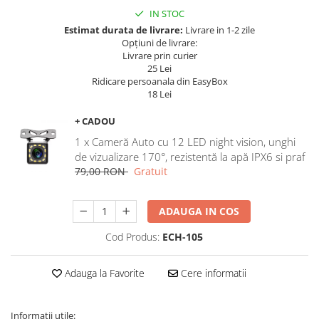
Navigatii Land Rover
IN STOC
Navigatii Iveco
Estimat durata de livrare:
Livrare in 1-2 zile
Opțiuni de livrare:
Navigatii Chrysler
Livrare prin curier
25 Lei
Ridicare persoanala din EasyBox
18 Lei
+ CADOU
1 x Cameră Auto cu 12 LED night vision, unghi
de vizualizare 170°, rezistentă la apă IPX6 si praf
79,00 RON
Gratuit
ADAUGA IN COS
Cod Produs:
ECH-105
Adauga la Favorite
Cere informatii
Informații utile: