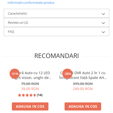
Informatii conformitate produs
YouTube și Spotify fără cabluri, direct pe ecranul
mașinii.
Caracteristici
Review-uri
(2)
Interfață Intuitivă și Modernă cu peste 5
teme free.
FAQ
RECOMANDARI
Cameră Auto cu 12 LED
Cameră DVR Auto 2 în 1 cu
-51%
-38%
night vision, unghi de
Înregistrare Față-Spate AHD
vizualizare 170°, rezistentă
720P și Cameră Marșarier
79,00 RON
399,00 RON
la apă IPX6 si praf
AHD 1080P, Unghi 120
39,00 RON
249,00 RON
Grade
(14)
Meniu Aplicații Structurat si presetat in
ADAUGA IN COS
ADAUGA IN COS
Limba Romana