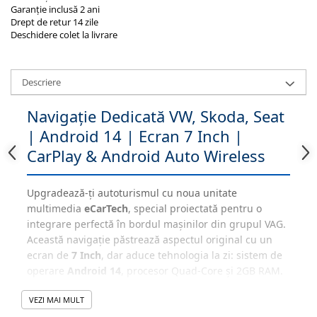
Garanție inclusă 2 ani
Drept de retur 14 zile
Deschidere colet la livrare
Descriere
Navigație Dedicată VW, Skoda, Seat
| Android 14 | Ecran 7 Inch |
CarPlay & Android Auto Wireless
Upgradează-ți autoturismul cu noua unitate
multimedia
eCarTech
, special proiectată pentru o
integrare perfectă în bordul mașinilor din grupul VAG.
Această navigație păstrează aspectul original cu un
ecran de
7 Inch
, dar aduce tehnologia la zi: sistem de
operare
Android 14
, procesor Quad-Core și 2GB RAM.
Beneficiezi de conectivitate modernă prin
CarPlay și
VEZI MAI MULT
Android Auto Wireless
, având acces la Waze, Maps,