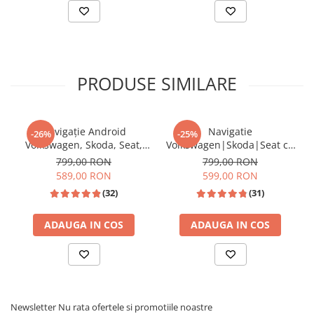
PRODUSE SIMILARE
Navigație Android
Navigatie
-26%
-25%
Volkswagen, Skoda, Seat,
Volkswagen|Skoda|Seat cu
CarPlay & Android Auto,
Android, Ecran de 9 Inch,
799,00 RON
799,00 RON
ecran 7"|Compatibil Golf 5,
CarPlay si Android Auto,
589,00 RON
599,00 RON
Golf 6, Jetta, Passat
dedicata Golf 5, Golf 6,
Procesor Sunet DSP (Digital Signal
(32)
(31)
B6/B7/CC, Polo, Tiguan,
Jetta, Passat B6, CC, B7,
Processor)
Touran
Polo, Tiguan, Touran,
ADAUGA IN COS
ADAUGA IN COS
Skoda, Seat
Newsletter
Nu rata ofertele si promotiile noastre