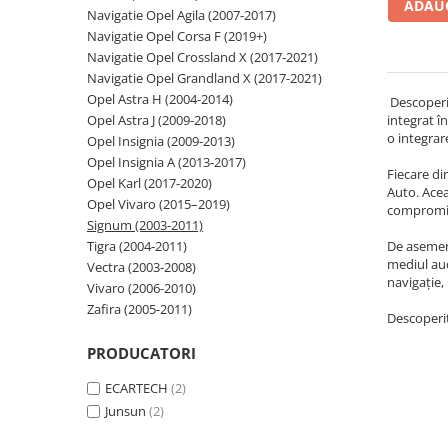
ADAUG
Navigatie Opel Agila (2007-2017)
Navigatii Audi
Navigatie Opel Corsa F (2019+)
Navigatie Opel Crossland X (2017-2021)
Navigatii BMW
Navigatie Opel Grandland X (2017-2021)
Navigatii Mercedes
Opel Astra H (2004-2014)
Descoperiț
Opel Astra J (2009-2018)
integrat î
Navigatii Fiat
o integrar
Opel Insignia (2009-2013)
Navigatii Nissan
Opel Insignia A (2013-2017)
Fiecare di
Opel Karl (2017-2020)
Navigatii Citroen
Auto. Acea
Opel Vivaro (2015–2019)
compromit
Navigatii Suzuki
Signum (2003-2011)
Tigra (2004-2011)
De asemene
Navigatii Mitsubishi
mediul aud
Vectra (2003-2008)
Navigatii Volvo
navigație,
Vivaro (2006-2010)
Zafira (2005-2011)
Navigatii KIA
Descoperiț
Navigatii Renault
PRODUCATORI
Navigatii Mazda
ECARTECH
(2)
Navigatii Smart
Junsun
(2)
Navigatii Chevrolet