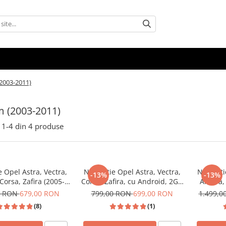
2003-2011)
 (2003-2011)
1-
4
din
4
produse
e Opel Astra, Vectra,
Navigatie Opel Astra, Vectra,
Navigati
-13%
-13%
Corsa, Zafira (2005-
Corsa, Zafira, cu Android, 2GB
Antara, 
 Android 14, USB,
RAM 32 GB ROM ecran 7 Inch,
2011), A
0 RON
679,00 RON
799,00 RON
699,00 RON
1.499,
, Wifi, Waze, Yotube
Carplay si Android Auto
Slot 
(8)
(1)
wireless