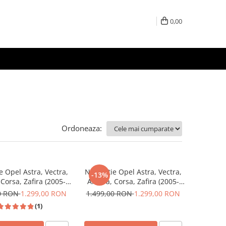
0,00
Ordoneaza:
e Opel Astra, Vectra,
Navigatie Opel Astra, Vectra,
-13%
Corsa, Zafira (2005-
Antara, Corsa, Zafira (2005-
ndroid 12, 4GB 64GB,
2011), Android 12, 4GB 64GB,
00 RON
1.299,00 RON
1.499,00 RON
1.299,00 RON
SIM 4G, CarPlay si
Slot SIM 4G, CarPlay si
(1)
Android Auto
Android Auto