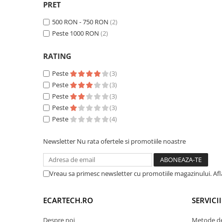
PRET
Navigatii Honda
500 RON - 750 RON
(2)
Navigatii Jeep
Peste 1000 RON
(2)
Navigatii Porsche
Navigatii Land Rover
RATING
Navigatii Iveco
Peste
(3)
Peste
(3)
Navigatii Chrysler
Peste
(3)
Peste
(3)
Navigatie universala
Peste
(4)
Playere auto
Navigatii 2 DIN
Newsletter
Nu rata ofertele si promotiile noastre
Navigatii 1 DIN
Navigatie GPS Portabil
Vreau sa primesc newsletter cu promotiile magazinului. Af
Accesorii navigatii
ECARTECH.RO
SERVICI
CarPlay&Android Auto
Despre noi
Metode de