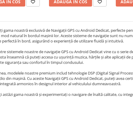
A IN COS
ADAUGA IN COS
ADAU
i gama noastră exclusivă de Navigații GPS cu Android Dedicat, perfecte pentr
n mod natural în bordul mașinii lor. Aceste sisteme de navigație sunt nu numa
e perfectă în bord, asigurând o experiență de utilizare fluidă și intuitivă.
ntre sistemele noastre de navigație GPS cu Android Dedicat vine cu o serie de
sta înseamnă că puteți accesa cu ușurință muzica, hărțile și alte aplicații de
e siguranța sau confortul în timpul condusului.
a, modelele noastre premium includ tehnologie DSP (Digital Signal Processin
io din mașină. Cu aceste Navigații GPS cu Android Dedicat, puteți avea cert
 integrată armonios în designul interior al vehiculului dumneavoastră.
i astăzi gama noastră și experimentați o navigare de înaltă calitate, cu integra