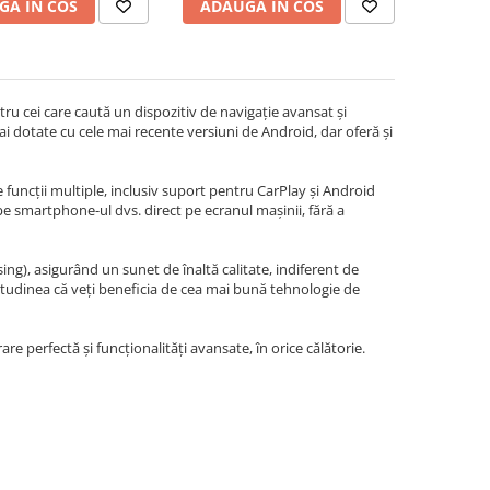
GA IN COS
ADAUGA IN COS
u cei care caută un dispozitiv de navigație avansat și
i dotate cu cele mai recente versiuni de Android, dar oferă și
 funcții multiple, inclusiv suport pentru CarPlay și Android
 pe smartphone-ul dvs. direct pe ecranul mașinii, fără a
g), asigurând un sunet de înaltă calitate, indiferent de
itudinea că veți beneficia de cea mai bună tehnologie de
re perfectă și funcționalități avansate, în orice călătorie.