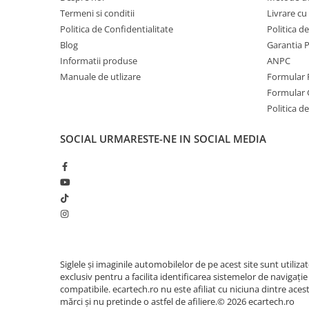
Camera Marsarier
Termeni si conditii
Livrare cu 
Camera Trafic DVR
Politica de Confidentialitate
Politica d
Rama adaptare
Blog
Garantia 
Informatii produse
ANPC
Camera marsarier dedicata
Manuale de utlizare
Formular 
Adaptoare Navigatii
Formular 
Rame adaptare 2DIN
Politica de
Camera frontala
SOCIAL
URMARESTE-NE IN SOCIAL MEDIA
Accesorii auto
Suport Telefon
Lanterne
Senzori Parcare
Electrice auto
Siglele și imaginile automobilelor de pe acest site sunt utiliza
exclusiv pentru a facilita identificarea sistemelor de navigație
Redresoare Auto
compatibile. ecartech.ro nu este afiliat cu niciuna dintre aces
Modulatoare Auto FM
mărci și nu pretinde o astfel de afiliere.© 2026 ecartech.ro