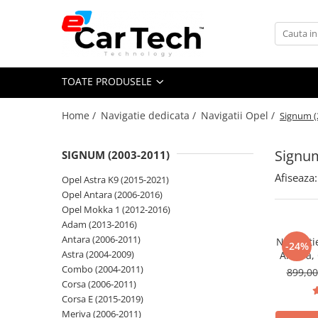
Toate Produsele
TOATE PRODUSELE
Summer sale
Home /
Navigatie dedicata /
Navigatii Opel /
Signum (
Navigatie dedicata
Navigatii Volkswagen
Signum
SIGNUM (2003-2011)
Navigatii Skoda
Afiseaza:
Opel Astra K9 (2015-2021)
Navigatii Seat
Opel Antara (2006-2016)
Navigatii Ford
Opel Mokka 1 (2012-2016)
Adam (2013-2016)
Navigatii Opel
Antara (2006-2011)
Navigati
-24%
Navigatii Hyundai
Astra (2004-2009)
Antara, 
2011),
Combo (2004-2011)
899,0
Navigatii Toyota
Bluetooth
Corsa (2006-2011)
Navigatii Dacia
Corsa E (2015-2019)
Meriva (2006-2011)
Navigatii Peugeot