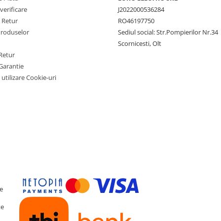
verificare
J2022000536284
e Retur
RO46197750
Produselor
Sediul social: Str.Pompierilor Nr.34
Scornicesti, Olt
Retur
Garantie
 utilizare Cookie-uri
te
te