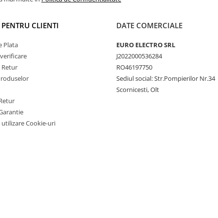
I PENTRU CLIENTI
DATE COMERCIALE
 Plata
EURO ELECTRO SRL
verificare
J2022000536284
e Retur
RO46197750
Produselor
Sediul social: Str.Pompierilor Nr.34
Scornicesti, Olt
Retur
Garantie
 utilizare Cookie-uri