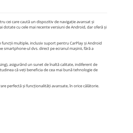
u cei care caută un dispozitiv de navigație avansat și
i dotate cu cele mai recente versiuni de Android, dar oferă și
 funcții multiple, inclusiv suport pentru CarPlay și Android
 pe smartphone-ul dvs. direct pe ecranul mașinii, fără a
g), asigurând un sunet de înaltă calitate, indiferent de
itudinea că veți beneficia de cea mai bună tehnologie de
re perfectă și funcționalități avansate, în orice călătorie.