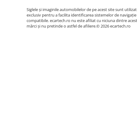
Camera Marsarier
Siglele și imaginile automobilelor de pe acest site sunt utiliza
Camera Trafic DVR
exclusiv pentru a facilita identificarea sistemelor de navigație
Rama adaptare
compatibile. ecartech.ro nu este afiliat cu niciuna dintre aces
mărci și nu pretinde o astfel de afiliere.© 2026 ecartech.ro
Camera marsarier dedicata
Adaptoare Navigatii
Rame adaptare 2DIN
Camera frontala
Accesorii auto
Suport Telefon
Lanterne
Senzori Parcare
Electrice auto
Redresoare Auto
Modulatoare Auto FM