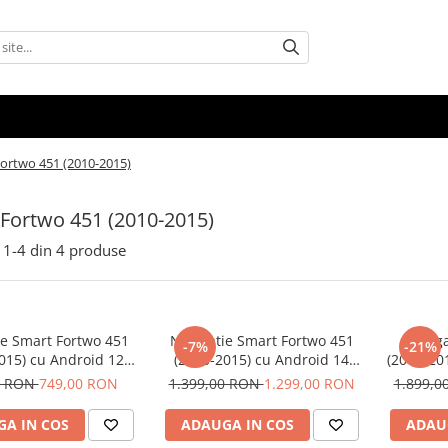
ortwo 451 (2010-2015)
Fortwo 451 (2010-2015)
1-
4
din
4
produse
ie Smart Fortwo 451
Navigatie Smart Fortwo 451
Naviga
-7%
-21%
015) cu Android 12
(2010-2015) cu Android 14
(2010-20
Inch, 2GB RAM 32 GB
ecran 9 Inch, 4GB RAM 64GB
RAM 64 
0 RON
749,00 RON
1.399,00 RON
1.299,00 RON
1.899,
 Carplay si Android
ROM,DSP, SIM 4G Carplay si
ecran 2
Auto
Android Auto
PX, 9
A IN COS
ADAUGA IN COS
ADAU