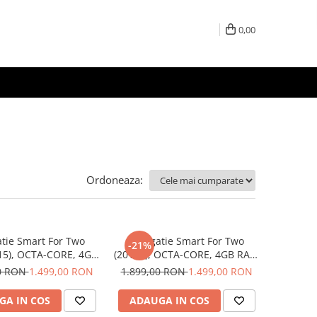
0,00
Ordoneaza:
tie Smart For Two
Navigatie Smart For Two
-21%
15), OCTA-CORE, 4GB
(2016+), OCTA-CORE, 4GB RAM
GB ROM, Android 14,
64 GB ROM, Android 14, ecran
00 RON
1.499,00 RON
1.899,00 RON
1.499,00 RON
K QLED 2000 X 1200
2K QLED 2000 X 1200 PX, 9.5
.5 inch - ECARTECH
inch - ECARTECH
GA IN COS
ADAUGA IN COS