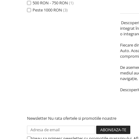
500 RON - 750 RON
(1)
Navigatii Audi
Peste 1000 RON
(3)
Navigatii BMW
Descoperiț
integrat î
Navigatii Mercedes
o integrar
Navigatii Fiat
Fiecare di
Navigatii Nissan
Auto. Acea
compromit
Navigatii Citroen
Navigatii Suzuki
De asemene
mediul aud
Navigatii Mitsubishi
navigație,
Navigatii Volvo
Descoperiț
Navigatii KIA
Navigatii Renault
Navigatii Mazda
Newsletter
Nu rata ofertele si promotiile noastre
Navigatii Smart
Navigatii Chevrolet
Vreau sa primesc newsletter cu promotiile magazinului. Af