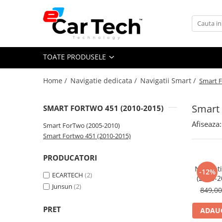
Toate Produsele
TOATE PRODUSELE
Summer sale
Home /
Navigatie dedicata /
Navigatii Smart /
Smart F
Navigatie dedicata
Navigatii Volkswagen
Smart 
SMART FORTWO 451 (2010-2015)
Navigatii Skoda
Afiseaza:
Smart ForTwo (2005-2010)
Navigatii Seat
Smart Fortwo 451 (2010-2015)
Navigatii Ford
PRODUCATORI
Navigatii Opel
Navigat
-12%
ECARTECH
(2)
Navigatii Hyundai
(2010-2
Junsun
(2)
ecran 9 
849,0
Navigatii Toyota
ROM,DSP,
Navigatii Dacia
PRET
ADAUG
Navigatii Peugeot