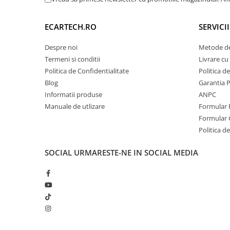
Navigatii Honda
Navigatii Jeep
ECARTECH.RO
SERVICI
Navigatii Porsche
Despre noi
Metode de
Navigatii Land Rover
Termeni si conditii
Livrare cu 
Politica de Confidentialitate
Politica d
Navigatii Iveco
Blog
Garantia 
Navigatii Chrysler
Informatii produse
ANPC
Manuale de utlizare
Formular 
Navigatie universala
Formular 
Playere auto
Politica de
Navigatii 2 DIN
SOCIAL
URMARESTE-NE IN SOCIAL MEDIA
Navigatii 1 DIN
Navigatie GPS Portabil
Accesorii navigatii
CarPlay&Android Auto