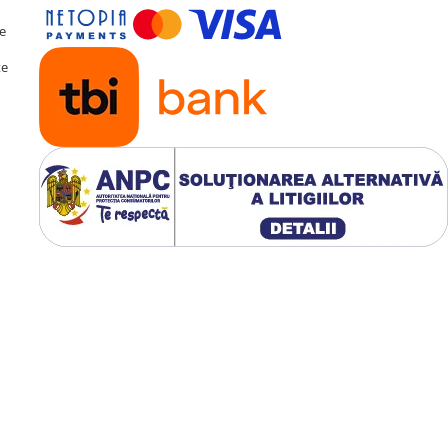
te
te