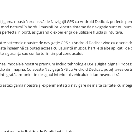
i gama noastră exclusivă de Navigații GPS cu Android Dedicat, perfecte pentr
n mod natural în bordul mașinii lor. Aceste sisteme de navigație sunt nu numa
e perfectă în bord, asigurând o experiență de utilizare fluidă și intuitivă.
ntre sistemele noastre de navigație GPS cu Android Dedicat vine cu o serie de
sta înseamnă că puteți accesa cu ușurință muzica, hărțile și alte aplicații de
e siguranța sau confortul în timpul condusului.
a, modelele noastre premium includ tehnologie DSP (Digital Signal Processin
io din mașină. Cu aceste Navigații GPS cu Android Dedicat, puteți avea cert
 integrată armonios în designul interior al vehiculului dumneavoastră.
i astăzi gama noastră și experimentați o navigare de înaltă calitate, cu integra
la mai multe in
Politica de Confidentialitate