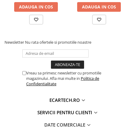
Lungime cablu: 5 m
ADAUGA IN COS
ADAUGA IN COS
Cadre pe secunda : 30 FPS
Conținutul pachetului:
-Suport numar Auto si camera 4 LED
-Cablu RCA de 5 m
Newsletter
Nu rata ofertele si promotiile noastre
-Cablu de alimentare
-Schema de montaj
-Cutie
Vreau sa primesc newsletter cu promotiile
magazinului. Afla mai multe in
Politica de
Confidentialitate
ECARTECH.RO
SERVICII PENTRU CLIENTI
DATE COMERCIALE