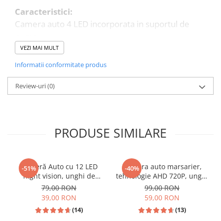
Caracteristici:
Camera auto 4 LED incorporata in suportul de
numar
Carcasa solida, impermeabila (standard german
VEZI MAI MULT
IP69k)
Informatii conformitate produs
Unghiul de vizualizare de 120 °
Calitate buna a inregistrarilor, atat in ​​timpul zilei,
Review-uri
(0)
cat si in timpul noptii
Actionarea automata a camerei in momentul
trecerii in modul de mers inapoi
PRODUSE SIMILARE
Rezolutia video: 656×492 / 420 TV lines
Senzor imagine: COLOR CMOS
Sursa de alimentare: 12V DC
Cameră Auto cu 12 LED
Camera auto marsarier,
-51%
-40%
Raport de aspect 16: 9
night vision, unghi de
tehnologie AHD 720P, unghi
Temperatura de lucru: -20 °C ~ 65 °C
vizualizare 170°, rezistentă
170 grade, rezistenta la apa
79,00 RON
99,00 RON
la apă IPX6 si praf
si praf
Semnal de iesire video: CCD/NTSC-PAL
39,00 RON
59,00 RON
Modul de noapte: DA 4 LED-uri
(14)
(13)