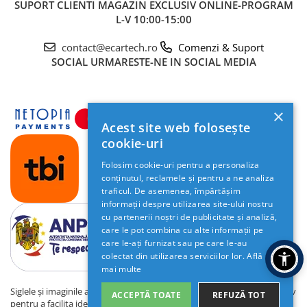
SUPORT CLIENTI
MAGAZIN EXCLUSIV ONLINE-PROGRAM
L-V 10:00-15:00
contact@ecartech.ro
Comenzi & Suport
SOCIAL
URMARESTE-NE IN SOCIAL MEDIA
×
Acest site web folosește
cookie-uri
Folosim cookie-uri pentru a personaliza
conținutul, reclamele și pentru a ne analiza
traficul. De asemenea, împărtășim
informații despre utilizarea site-ului nostru
cu partenerii noștri de publicitate și analiză,
care le pot combina cu alte informații pe
care le-ați furnizat sau pe care le-au
colectat din utilizarea serviciilor lor.
Află
mai multe
Siglele și imaginile automobilelor de pe acest site sunt utilizate exclusiv
ACCEPTĂ TOATE
REFUZĂ TOT
pentru a facilita identificarea sistemelor de navigație compatibile.