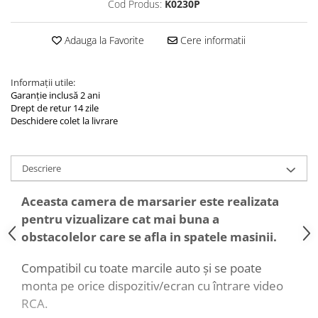
Cod Produs:
K0230P
Navigatii Land Rover
Navigatii Iveco
Adauga la Favorite
Cere informatii
Navigatii Chrysler
Informații utile:
Garanție inclusă 2 ani
Drept de retur 14 zile
Deschidere colet la livrare
Descriere
Aceasta camera de marsarier este realizata
pentru vizualizare cat mai buna a
obstacolelor care se afla in spatele masinii.
Compatibil cu toate marcile auto și se poate
monta pe orice dispozitiv/ecran cu întrare video
RCA.