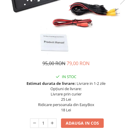
Navigatii Fiat
Navigatii Nissan
Navigatii Citroen
Navigatii Suzuki
Navigatii Mitsubishi
Navigatii Volvo
Navigatii KIA
95,00 RON
79,00 RON
Navigatii Renault
IN STOC
Navigatii Mazda
Estimat durata de livrare:
Livrare in 1-2 zile
Navigatii Smart
Opțiuni de livrare:
Livrare prin curier
Navigatii Chevrolet
25 Lei
Ridicare persoanala din EasyBox
Navigatii Honda
18 Lei
Navigatii Jeep
ADAUGA IN COS
Navigatii Porsche