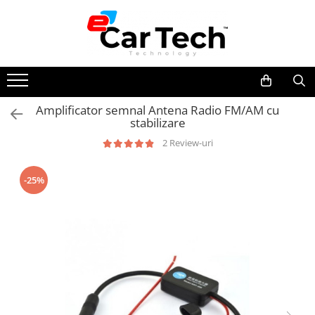
Toate Produsele
Summer sale
Amplificator semnal Antena Radio FM/AM cu
stabilizare
Navigatie dedicata
Navigatii Volkswagen
2 Review-uri
Navigatii Skoda
-25%
Navigatii Seat
Navigatii Ford
Navigatii Opel
Navigatii Hyundai
Navigatii Toyota
Navigatii Dacia
Navigatii Peugeot