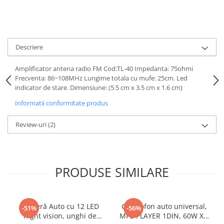
Navigatii Honda
Navigatii Jeep
Navigatii Porsche
Descriere
Navigatii Land Rover
Amplificator antena radio FM Cod:TL-40 Impedanta: 75ohmi
Navigatii Iveco
Frecventa: 86~108MHz Lungime totala cu mufe: 25cm. Led
Navigatii Chrysler
indicator de stare. Dimensiune: (5.5 cm x 3.5 cm x 1.6 cm)
Informatii conformitate produs
Navigatie universala
Playere auto
Review-uri
(2)
Navigatii 2 DIN
Navigatii 1 DIN
PRODUSE SIMILARE
Navigatie GPS Portabil
Accesorii navigatii
Cameră Auto cu 12 LED
Casetofon auto universal,
-51%
-56%
CarPlay&Android Auto
night vision, unghi de
MP3 PLAYER 1DIN, 60W X4,