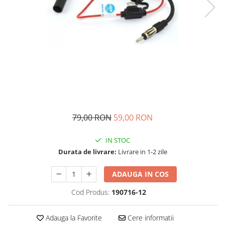
Navigatii Audi
Navigatii BMW
Navigatii Mercedes
Navigatii Fiat
Navigatii Nissan
Navigatii Citroen
Navigatii Suzuki
79,00 RON
59,00 RON
Navigatii Mitsubishi
Navigatii Volvo
IN STOC
Durata de livrare:
Livrare in 1-2 zile
Navigatii KIA
Navigatii Renault
ADAUGA IN COS
Navigatii Mazda
Cod Produs:
190716-12
Navigatii Smart
Adauga la Favorite
Cere informatii
Navigatii Chevrolet