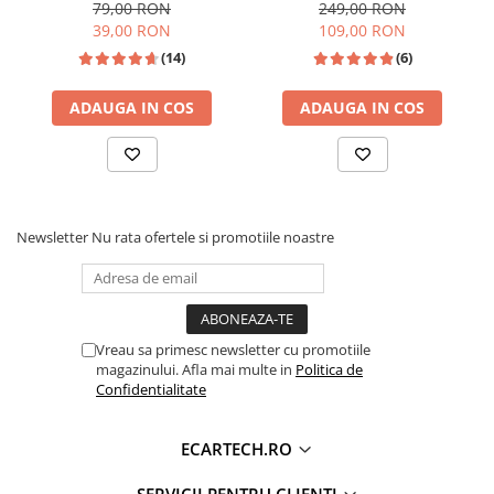
Camera Marsarier
vizualizare 170°, rezistentă
Bluetooth,2X USB, CARD SD,
79,00 RON
249,00 RON
la apă IPX6 si praf
AUX, intrare RCA subwoofer
39,00 RON
109,00 RON
Camera Trafic DVR
(14)
(6)
Rama adaptare
Camera marsarier dedicata
ADAUGA IN COS
ADAUGA IN COS
Adaptoare Navigatii
Rame adaptare 2DIN
Camera frontala
Newsletter
Nu rata ofertele si promotiile noastre
Accesorii auto
Suport Telefon
Lanterne
Vreau sa primesc newsletter cu promotiile
Senzori Parcare
magazinului. Afla mai multe in
Politica de
Confidentialitate
Electrice auto
Redresoare Auto
ECARTECH.RO
Modulatoare Auto FM
SERVICII PENTRU CLIENTI