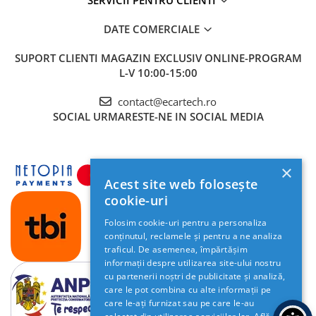
Invertoare auto
DATE COMERCIALE
Lumini Ambientale
Testere auto
SUPORT CLIENTI
MAGAZIN EXCLUSIV ONLINE-PROGRAM
L-V 10:00-15:00
Cabluri Audio
Pompe transfer
contact@ecartech.ro
SOCIAL
URMARESTE-NE IN SOCIAL MEDIA
Intretinere auto
Aspirator
×
Camera Endoscop
Acest site web folosește
Trusa cale distributie
cookie-uri
Echipamente service auto
Folosim cookie-uri pentru a personaliza
conținutul, reclamele și pentru a ne analiza
Huse volan
traficul. De asemenea, împărtășim
Chei si truse chei
informații despre utilizarea site-ului nostru
cu partenerii noștri de publicitate și analiză,
care le pot combina cu alte informații pe
Bricolaj
care le-ați furnizat sau pe care le-au