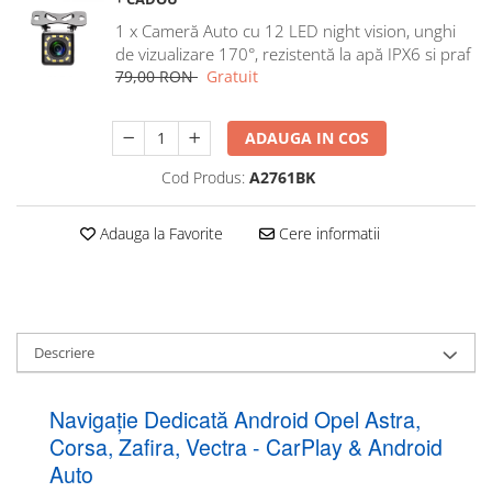
Navigatii Honda
1 x Cameră Auto cu 12 LED night vision, unghi
Navigatii Jeep
de vizualizare 170°, rezistentă la apă IPX6 si praf
79,00 RON
Gratuit
Navigatii Porsche
Navigatii Land Rover
ADAUGA IN COS
Navigatii Iveco
Cod Produs:
A2761BK
Navigatii Chrysler
Adauga la Favorite
Cere informatii
Navigatie universala
Playere auto
Navigatii 2 DIN
Navigatii 1 DIN
Descriere
Navigatie GPS Portabil
Navigație Dedicată Android Opel Astra,
Accesorii navigatii
Corsa, Zafira, Vectra - CarPlay & Android
CarPlay&Android Auto
Auto