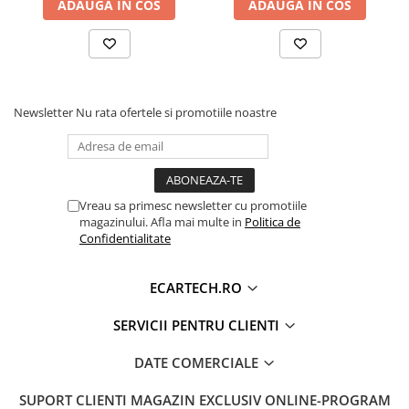
Accesorii compresoare
ADAUGA IN COS
ADAUGA IN COS
Aparate de lipit si capsat
Masini de polisat
Prelungitoare
Newsletter
Nu rata ofertele si promotiile noastre
Aeroterme
Dezumidificatoare
Compresoare aer
Vreau sa primesc newsletter cu promotiile
Boxe & Subwoofer Auto
magazinului. Afla mai multe in
Politica de
Confidentialitate
Difuzore Auto
Casti Wireless
ECARTECH.RO
Compatibilitate Vehicule (Rama Neagră)
Subwoofer Auto
SERVICII PENTRU CLIENTI
Boxe portabile
Opel Astra (2004-2011)
Pick-Up
DATE COMERCIALE
Opel Antara / Vectra (2006-2011)
Amplificatoare auto
SUPORT CLIENTI
MAGAZIN EXCLUSIV ONLINE-PROGRAM