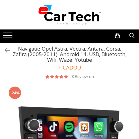
Toate Produsele
Summer sale
Navigatie Opel Astra, Vectra, Antara, Corsa,
Zafira (2005-2011), Android 14, USB, Bluetooth,
Navigatie dedicata
Wifi, Waze, Yotube
Navigatii Volkswagen
+ CADOU
Navigatii Skoda
8 Review-uri
Navigatii Seat
Navigatii Ford
-24%
Navigatii Opel
Navigatii Hyundai
Navigatii Toyota
Navigatii Dacia
Navigatii Peugeot