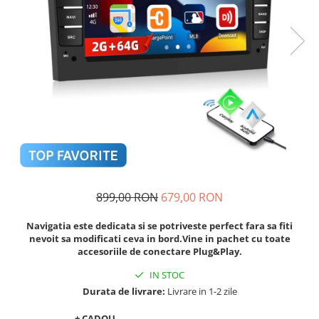
Navigatii Audi
Navigatii BMW
Navigatii Mercedes
Navigatii Fiat
Navigatii Nissan
Navigatii Citroen
Navigatii Suzuki
Navigatii Mitsubishi
899,00 RON
679,00 RON
Navigatii Volvo
Navigatii KIA
Navigatia este dedicata si se potriveste perfect fara sa fiti
nevoit sa modificati ceva in bord.Vine in pachet cu toate
Navigatii Renault
accesoriile de conectare Plug&Play.
Navigatii Mazda
IN STOC
Navigatii Smart
Durata de livrare:
Livrare in 1-2 zile
Navigatii Chevrolet
+ CADOU