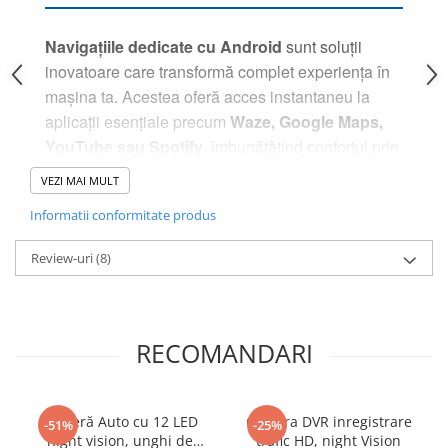
Camera Marsarier
Camera Trafic DVR
Navigațiile dedicate cu Android
sunt soluții
Rama adaptare
inovatoare care transformă complet experiența în
mașina ta. Acestea oferă acces instantaneu la
Camera marsarier dedicata
aplicații esențiale precum
Waze, Google Maps,
Adaptoare Navigatii
YouTube sau Spotify
, îmbunătățind confortul prin
Rame adaptare 2DIN
ghidare vocală, control intuitiv și acces rapid la
VEZI MAI MULT
Camera frontala
funcțiile multimedia. Totul este conceput pentru a
Informatii conformitate produs
contribui la siguranța și plăcerea de a conduce.
Accesorii auto
Review-uri
(8)
Suport Telefon
Lanterne
Senzori Parcare
RECOMANDARI
Electrice auto
Redresoare Auto
Cameră Auto cu 12 LED
Camera DVR inregistrare
-51%
-25%
Modulatoare Auto FM
night vision, unghi de
trafic HD, night Vision