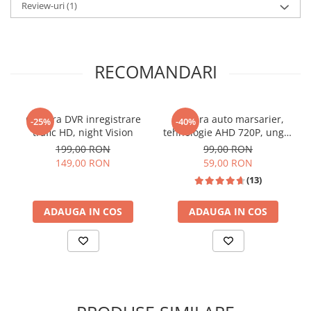
Review-uri
(1)
RECOMANDARI
Camera DVR inregistrare
Camera auto marsarier,
-25%
-40%
trafic HD, night Vision
tehnologie AHD 720P, unghi
170 grade, rezistenta la apa
199,00 RON
99,00 RON
si praf
📱 Meniu Aplicații Structurat
149,00 RON
59,00 RON
(13)
ADAUGA IN COS
ADAUGA IN COS