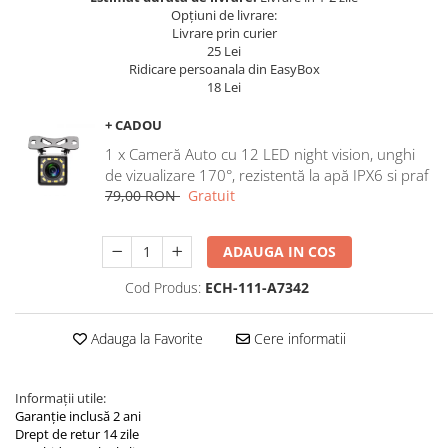
Navigatii Land Rover
Opțiuni de livrare:
Livrare prin curier
Navigatii Iveco
25 Lei
Ridicare persoanala din EasyBox
Navigatii Chrysler
18 Lei
+ CADOU
1 x Cameră Auto cu 12 LED night vision, unghi
de vizualizare 170°, rezistentă la apă IPX6 si praf
79,00 RON
Gratuit
ADAUGA IN COS
Cod Produs:
ECH-111-A7342
Adauga la Favorite
Cere informatii
Informații utile:
Garanție inclusă 2 ani
Drept de retur 14 zile