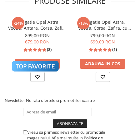
PRODUSE SIMILARE
🎵 Egalizator Audio DSP
Navigatie Opel Astra,
Navigatie Opel Astra,
-24%
-13%
Vectra, Antara, Corsa, Zafira
Vectra, Corsa, Zafira, cu
(2005-2011), Android 14,
Android, 2GB RAM 32 GB
899,00 RON
799,00 RON
USB, Bluetooth, Wifi, Waze,
ROM ecran 7 Inch, Carplay
679,00 RON
699,00 RON
Yotube
si Android Auto wireless
(8)
(1)
ADAUGA IN COS
ADAUGA IN COS
Procesor de sunet digital (DSP) cu reglaje fine
pentru Bass, Treble și Loudness.
Newsletter
Nu rata ofertele si promotiile noastre
Sistem Activ de Răcire (Cooling
❄️
Vreau sa primesc newsletter cu promotiile
Fan)
magazinului. Afla mai multe in
Politica de