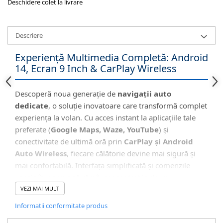
Deschidere colet la livrare
Descriere
Experiență Multimedia Completă: Android
14, Ecran 9 Inch & CarPlay Wireless
Descoperă noua generație de
navigații auto
dedicate
, o soluție inovatoare care transformă complet
experiența la volan. Cu acces instant la aplicațiile tale
preferate (
Google Maps, Waze, YouTube
) și
conectivitate de ultimă oră prin
CarPlay și Android
Auto Wireless
, fiecare călătorie devine mai sigură și
mai confortabilă. Interfața simplificată și comenzile
vocale îți permit să rămâi concentrat la drum.
VEZI MAI MULT
Informatii conformitate produs
🖥️ Interfață Intuitivă și Modernă