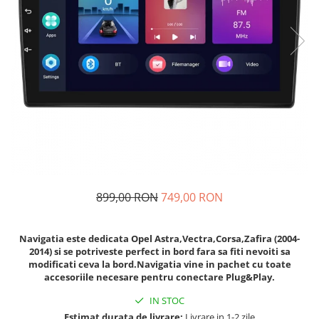
Navigatii Fiat
Navigatii Nissan
Navigatii Citroen
Navigatii Suzuki
Navigatii Mitsubishi
Navigatii Volvo
Navigatii KIA
Navigatii Renault
Navigatii Mazda
899,00 RON
749,00 RON
Navigatii Smart
Navigatii Chevrolet
Navigatia este dedicata Opel Astra,Vectra,Corsa,Zafira (2004-
2014) si se potriveste perfect in bord fara sa fiti nevoiti sa
Navigatii Honda
modificati ceva la bord.Navigatia vine in pachet cu toate
accesoriile necesare pentru conectare Plug&Play.
Navigatii Jeep
IN STOC
Navigatii Porsche
Estimat durata de livrare:
Livrare in 1-2 zile