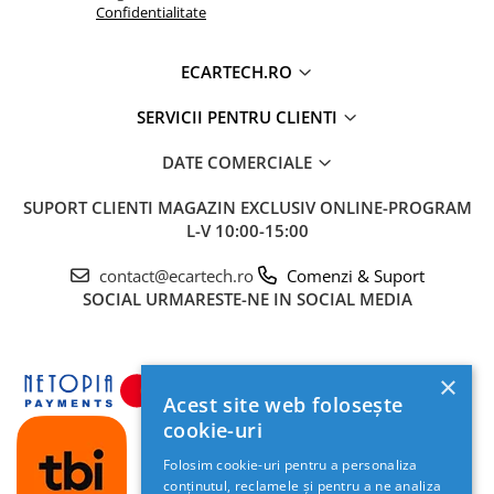
Confidentialitate
ECARTECH.RO
SERVICII PENTRU CLIENTI
DATE COMERCIALE
SUPORT CLIENTI
MAGAZIN EXCLUSIV ONLINE-PROGRAM
L-V 10:00-15:00
Unitatea este echipată hardware cu un
ventilator de răcire activ
pe spate. Această
contact@ecartech.ro
Comenzi & Suport
dotare premium asigură disiparea eficientă a
SOCIAL
URMARESTE-NE IN SOCIAL MEDIA
căldurii, garantând
fluiditate în rulaj
(fără
blocaje) și performanță maximă a procesorului
Quad-Core, chiar și în zilele toride de vară sau la
×
utilizare intensă (Waze + Spotify simultan).
Acest site web folosește
cookie-uri
Folosim cookie-uri pentru a personaliza
Wireless CarPlay & Android Auto
conținutul, reclamele și pentru a ne analiza