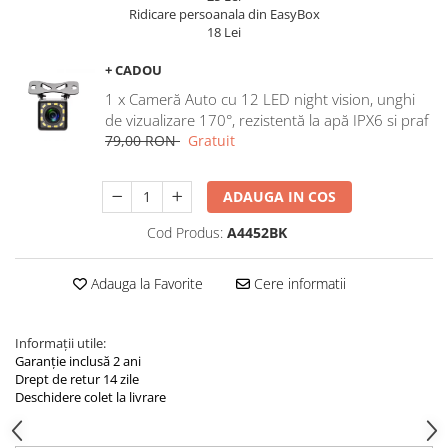
Navigatii Land Rover
Ridicare persoanala din EasyBox
18 Lei
Navigatii Iveco
Navigatii Chrysler
+ CADOU
1 x Cameră Auto cu 12 LED night vision, unghi
de vizualizare 170°, rezistentă la apă IPX6 si praf
79,00 RON
Gratuit
ADAUGA IN COS
Cod Produs:
A4452BK
Adauga la Favorite
Cere informatii
Informații utile:
Garanție inclusă 2 ani
Drept de retur 14 zile
Deschidere colet la livrare