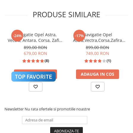
mașinii. Nu sunt necesare rame adaptoare
PRODUSE SIMILARE
inestetice sau tăieri de cabluri.
Navigatie Opel Astra,
Navigatie Opel
-24%
-17%
Vectra, Antara, Corsa, Zafira
Astra,Vectra,Corsa,Zafira
(2005-2011), Android 14,
(2004-2014) cu Android 12,
899,00 RON
899,00 RON
USB, Bluetooth, Wifi, Waze,
2GB RAM 32 GB ROM, DSP,
679,00 RON
749,00 RON
Yotube
ecran 9 Inch,Carplay si
(8)
(1)
Android Auto
ADAUGA IN COS
ADAUGA IN COS
Newsletter
Nu rata ofertele si promotiile noastre