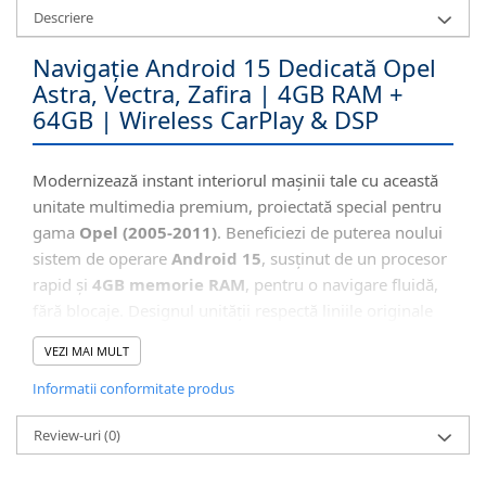
Descriere
Navigație Android 15 Dedicată Opel
Astra, Vectra, Zafira | 4GB RAM +
64GB | Wireless CarPlay & DSP
Modernizează instant interiorul mașinii tale cu această
unitate multimedia premium, proiectată special pentru
gama
Opel (2005-2011)
. Beneficiezi de puterea noului
sistem de operare
Android 15
, susținut de un procesor
rapid și
4GB memorie RAM
, pentru o navigare fluidă,
fără blocaje. Designul unității respectă liniile originale
ale bordului (OEM), oferind un aspect de fabrică cu
VEZI MAI MULT
tehnologie de viitor.
Informatii conformitate produs
🎨
Integrare Perfectă în Bord (OEM)
Review-uri
(0)
Unitatea este construită pentru a se potrivi fix în
locul vechiului radio, păstrând estetica originală a