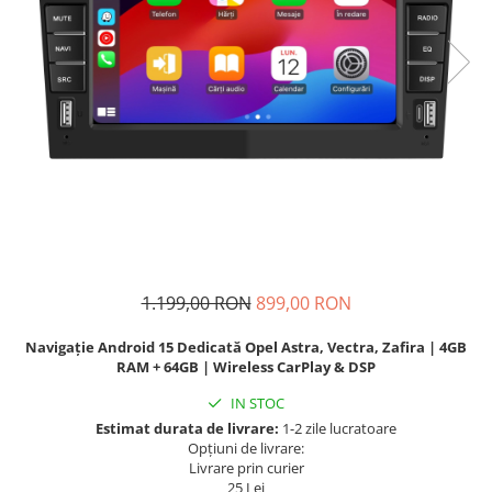
Navigatii Fiat
Navigatii Nissan
Navigatii Citroen
Navigatii Suzuki
Navigatii Mitsubishi
Navigatii Volvo
Navigatii KIA
Navigatii Renault
Navigatii Mazda
1.199,00 RON
899,00 RON
Navigatii Smart
Navigație Android 15 Dedicată Opel Astra, Vectra, Zafira | 4GB
Navigatii Chevrolet
RAM + 64GB | Wireless CarPlay & DSP
Navigatii Honda
IN STOC
Estimat durata de livrare:
1-2 zile lucratoare
Navigatii Jeep
Opțiuni de livrare:
Navigatii Porsche
Livrare prin curier
25 Lei