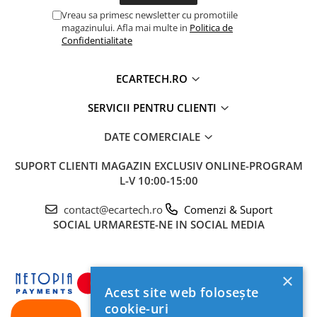
Vreau sa primesc newsletter cu promotiile
magazinului. Afla mai multe in
Politica de
Confidentialitate
📱
Wireless CarPlay & Android Auto
Uită de cabluri! Conectează-ți telefonul iPhone sau
ECARTECH.RO
Android wireless și accesează aplicațiile preferate
precum
Waze, Google Maps, Spotify sau YouTube
SERVICII PENTRU CLIENTI
Music
direct pe ecranul tactil. Preiei apeluri și
răspunzi la mesaje prin comenzi vocale, rămânând
DATE COMERCIALE
concentrat la drum.
SUPORT CLIENTI
MAGAZIN EXCLUSIV ONLINE-PROGRAM
L-V 10:00-15:00
contact@ecartech.ro
Comenzi & Suport
SOCIAL
URMARESTE-NE IN SOCIAL MEDIA
×
Acest site web folosește
cookie-uri