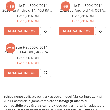
Navigatie Fiat 500X (2014-
Navigatie Fiat 500X (2014-
-13%
-6%
Navigatii Audi
2020) cu Android 14, 4GB RAM
2020) cu Android 14, OCTA-
64GB ROM, cu SLOT SIM 4G,
CORE 2.0 GHz, 8GB RAM
Navigatii BMW
1.499,00 RON
1.799,00 RON
DSP, ecran 9 Inch,Carplay si
128GB ROM, cu SLOT SIM 4G,
1.299,00 RON
1.699,00 RON
Navigatii Mercedes
Android Auto
DSP, ecran 9 Inch,Carplay si
Android Auto
Navigatii Fiat
ADAUGA IN COS
ADAUGA IN COS
Navigatii Nissan
Navigatii Citroen
Navigatie Fiat 500X (2014-
-21%
2020), OCTA-CORE, 4GB RAM
Navigatii Suzuki
64 GB ROM, Android 14, ecran
1.899,00 RON
Navigatii Mitsubishi
2K QLED 2000 X 1200 PX, 9.5
1.499,00 RON
inch - ECARTECH
Navigatii Volvo
ADAUGA IN COS
Navigatii KIA
Navigatii Renault
Navigatii Mazda
Echipamente dedicate pentru Fiat 500X, model fabricat între 2014 și
Navigatii Smart
2020. Găsești aici o gamă completă de
navigații Android
compatibile plug & play
, camere video pentru marșarier, adaptoare
Navigatii Chevrolet
CANBUS, rame de montaj, precum și alte
accesorii multimedia