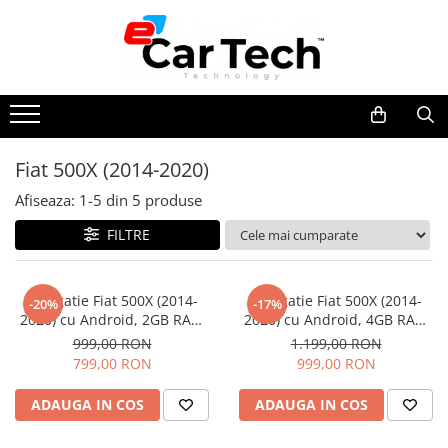
Toate Produsele
Summer sale
Fiat 500X (2014-2020)
Navigatie dedicata
Afiseaza:
1-
5
din
5
produse
Navigatii Volkswagen
Navigatii Skoda
FILTRE
Navigatii Seat
Navigatii Ford
Navigatie Fiat 500X (2014-
Navigatie Fiat 500X (2014-
-20%
-17%
2020) cu Android, 2GB RAM
2020) cu Android, 4GB RAM
Navigatii Opel
32GB ROM, DSP, ecran 9
64GB ROM, DSP, ecran 9
999,00 RON
1.199,00 RON
Navigatii Hyundai
Inch,Carplay si Android Auto
Inch,Carplay si Android Auto
799,00 RON
999,00 RON
Navigatii Toyota
ADAUGA IN COS
ADAUGA IN COS
Navigatii Dacia
Navigatii Peugeot