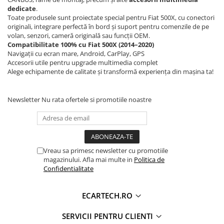
Navigatii Honda
dedicate
.
Toate produsele sunt proiectate special pentru Fiat 500X, cu conectori
Navigatii Jeep
originali, integrare perfectă în bord și suport pentru comenzile de pe
volan, senzori, cameră originală sau funcții OEM.
Navigatii Porsche
Compatibilitate 100% cu Fiat 500X (2014–2020)
Navigații cu ecran mare, Android, CarPlay, GPS
Navigatii Land Rover
Accesorii utile pentru upgrade multimedia complet
Navigatii Iveco
Alege echipamente de calitate și transformă experiența din mașina ta!
Navigatii Chrysler
Newsletter
Nu rata ofertele si promotiile noastre
Navigatie universala
Playere auto
Navigatii 2 DIN
Vreau sa primesc newsletter cu promotiile
Navigatii 1 DIN
magazinului. Afla mai multe in
Politica de
Confidentialitate
Navigatie GPS Portabil
ECARTECH.RO
Accesorii navigatii
CarPlay&Android Auto
SERVICII PENTRU CLIENTI