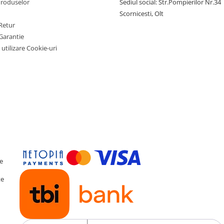
Produselor
Sediul social: Str.Pompierilor Nr.34
Scornicesti, Olt
Retur
Garantie
 utilizare Cookie-uri
te
te