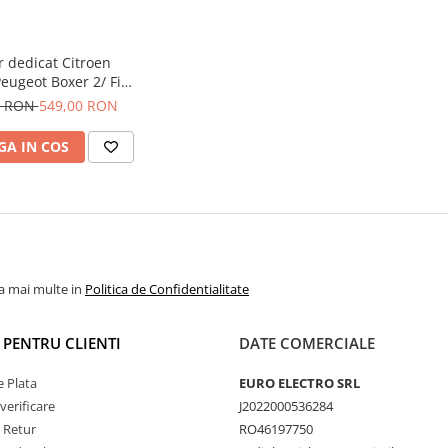
r dedicat Citroen
eugeot Boxer 2/ Fiat
2006-2011) Navigatie
0 RON
549,00 RON
ayer cu CarPlay si
d auto wifi, USB,
A IN COS
Bluetooth
la mai multe in
Politica de Confidentialitate
I PENTRU CLIENTI
DATE COMERCIALE
 Plata
EURO ELECTRO SRL
verificare
J2022000536284
e Retur
RO46197750