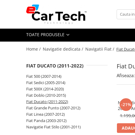
Toate Produsele
TOATE PRODUSELE
Summer sale
Home /
Navigatie dedicata /
Navigatii Fiat /
Fiat Ducat
Navigatie dedicata
Navigatii Volkswagen
Fiat D
FIAT DUCATO (2011-2022)
Navigatii Skoda
Afiseaza:
Fiat 500 (2007-2014)
Navigatii Seat
Fiat Sedici (2005-2014)
Navigatii Ford
Fiat 500X (2014-2020)
Fiat Doblo (2010-2015)
Navigatii Opel
Fiat Ducato (2011-2022)
Navigati
-21%
Navigatii Hyundai
Fiat Grande Punto (2007-2012)
2022), 
64GB, DSP
Fiat Linea (2007-2012)
1.199,
Navigatii Toyota
aut
Fiat Panda (2003-2012)
Navigatii Dacia
Navigatie Fiat Stilo (2001-2011)
ADAUG
Navigatii Peugeot