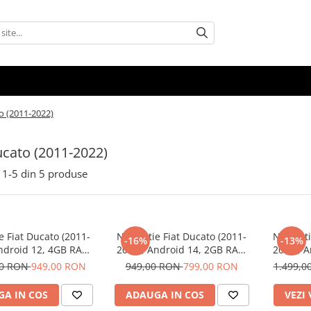
o (2011-2022)
ucato (2011-2022)
1-
5
din
5
produse
e Fiat Ducato (2011-
Navigatie Fiat Ducato (2011-
Navigati
-16%
-13%
Android 12, 4GB RAM
2022), Android 14, 2GB RAM
2022), 
, Carplay si Android
32GB, DSP, Carplay si Android
64GB, 
00 RON
949,00 RON
949,00 RON
799,00 RON
1.499,
o, ecran 9 inch
auto, ecran 9 inch
Carplay s
A IN COS
ADAUGA IN COS
VEZI