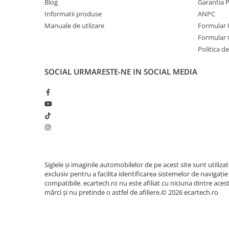
Blog
Garantia 
Navigatii Honda
Informatii produse
ANPC
Navigatii Jeep
Manuale de utlizare
Formular 
Formular 
Navigatii Porsche
Politica de
Navigatii Land Rover
SOCIAL
URMARESTE-NE IN SOCIAL MEDIA
Navigatii Iveco
Navigatii Chrysler
Navigatie universala
Playere auto
Navigatii 2 DIN
Navigatii 1 DIN
Siglele și imaginile automobilelor de pe acest site sunt utiliza
exclusiv pentru a facilita identificarea sistemelor de navigație
Navigatie GPS Portabil
compatibile. ecartech.ro nu este afiliat cu niciuna dintre aces
mărci și nu pretinde o astfel de afiliere.© 2026 ecartech.ro
Accesorii navigatii
CarPlay&Android Auto