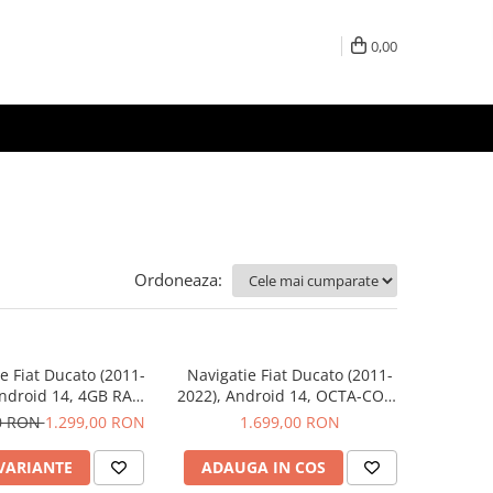
0,00
Ordoneaza:
e Fiat Ducato (2011-
Navigatie Fiat Ducato (2011-
Android 14, 4GB RAM
2022), Android 14, OCTA-CORE
SLOT SIM 4G, DSP,
2.0 GHz, 8GB RAM 128GB,
00 RON
1.299,00 RON
1.699,00 RON
i Android auto, ecran
SLOT SIM 4G, DSP, Carplay si
9 inch
Android auto, ecran 9 inch
 VARIANTE
ADAUGA IN COS