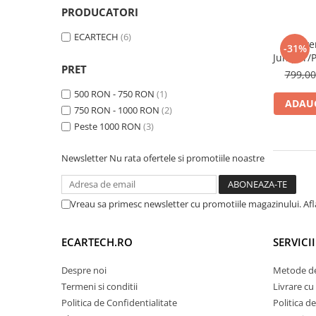
PRODUCATORI
Navigatii Audi
ECARTECH
(6)
Navigatii BMW
Playe
-31%
Jumper/P
Navigatii Mercedes
PRET
Ducato (
799,0
MP5 Pl
Navigatii Fiat
500 RON - 750 RON
(1)
Androi
ADAUG
Navigatii Nissan
750 RON - 1000 RON
(2)
Peste 1000 RON
(3)
Navigatii Citroen
Navigatii Suzuki
Newsletter
Nu rata ofertele si promotiile noastre
Navigatii Mitsubishi
Navigatii Volvo
Vreau sa primesc newsletter cu promotiile magazinului. Af
Navigatii KIA
Navigatii Renault
ECARTECH.RO
SERVICI
Navigatii Mazda
Despre noi
Metode de
Navigatii Smart
Termeni si conditii
Livrare cu 
Politica de Confidentialitate
Politica d
Navigatii Chevrolet