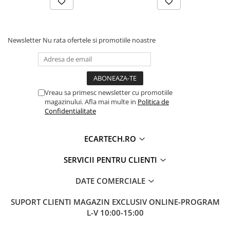
Invertoare auto
Lumini Ambientale
Newsletter
Nu rata ofertele si promotiile noastre
Testere auto
Cabluri Audio
Pompe transfer
Vreau sa primesc newsletter cu promotiile
Intretinere auto
magazinului. Afla mai multe in
Politica de
Confidentialitate
Aspirator
Camera Endoscop
ECARTECH.RO
Trusa cale distributie
SERVICII PENTRU CLIENTI
Echipamente service auto
Huse volan
DATE COMERCIALE
Chei si truse chei
SUPORT CLIENTI
MAGAZIN EXCLUSIV ONLINE-PROGRAM
L-V 10:00-15:00
Bricolaj