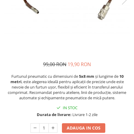
Navigatii Audi
Navigatii BMW
Navigatii Mercedes
Navigatii Fiat
Navigatii Nissan
Navigatii Citroen
99,00 RON
19,90 RON
Navigatii Suzuki
Navigatii Mitsubishi
Furtunul pneumatic cu dimensiuni de
5x8 mm
și lungime de
10
metri
, este alegerea ideală pentru aplicații de precizie unde este
Navigatii Volvo
nevoie de un furtun ușor, flexibil și eficient în transferul aerului
comprimat. Recomandat pentru ateliere, linii de producție, sisteme
Navigatii KIA
automate și echipamente pneumatice de mică putere.
Navigatii Renault
IN STOC
Navigatii Mazda
Durata de livrare:
Livrare 1-2 zile
Navigatii Smart
ADAUGA IN COS
Navigatii Chevrolet