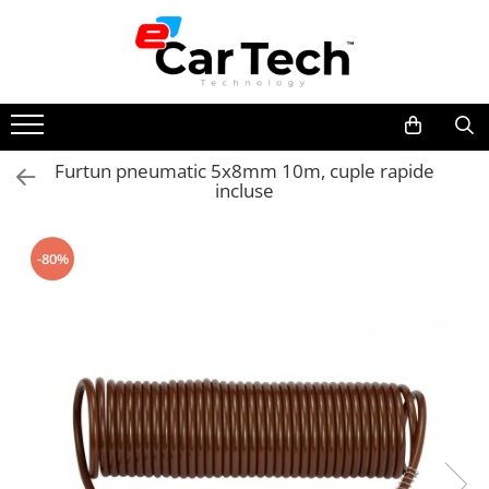
Toate Produsele
Summer sale
Furtun pneumatic 5x8mm 10m, cuple rapide
incluse
Navigatie dedicata
Navigatii Volkswagen
Navigatii Skoda
-80%
Navigatii Seat
Navigatii Ford
Navigatii Opel
Navigatii Hyundai
Navigatii Toyota
Navigatii Dacia
Navigatii Peugeot