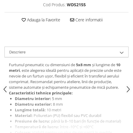
Cod Produs:
WDS2155
Navigatii Honda
Navigatii Jeep
Adauga la Favorite
Cere informatii
Navigatii Porsche
Navigatii Land Rover
Navigatii Iveco
Navigatii Chrysler
Descriere
Furtunul pneumatic cu dimensiuni de
5x8 mm
și lungime de
10
Navigatie universala
metri
, este alegerea ideală pentru aplicații de precizie unde este
Playere auto
nevoie de un furtun ușor, flexibil și eficient în transferul aerului
comprimat. Recomandat pentru ateliere, linii de producție,
Navigatii 2 DIN
sisteme automate și echipamente pneumatice de mică putere.
Navigatii 1 DIN
Caracteristici tehnice principale:
Diametru interior:
5 mm
Navigatie GPS Portabil
Diametru exterior:
8 mm
Lungime totală:
10 metri
Material:
Poliuretan (PU) flexibil sau PVC durabil
Accesorii navigatii
Presiune de lucru:
până la 8–10 bari (în funcție de material)
CarPlay&Android Auto
Temperatură de lucru:
între -10°C și +60°C
Culoare:
Vizibilă pentru un plus de siguranță în mediile