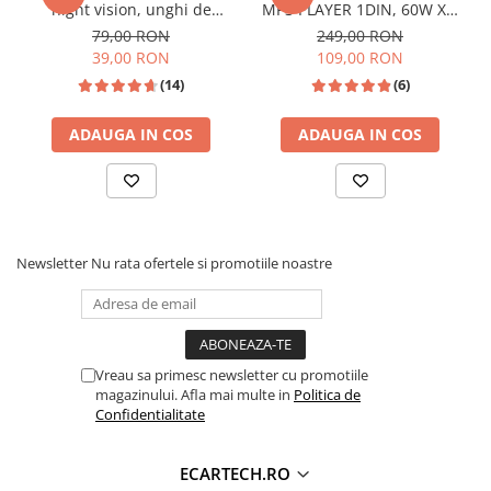
night vision, unghi de
MP3 PLAYER 1DIN, 60W X4,
vizualizare 170°, rezistentă
Bluetooth,2X USB, CARD SD,
79,00 RON
249,00 RON
la apă IPX6 si praf
AUX, intrare RCA subwoofer
39,00 RON
109,00 RON
(14)
(6)
ADAUGA IN COS
ADAUGA IN COS
Newsletter
Nu rata ofertele si promotiile noastre
Vreau sa primesc newsletter cu promotiile
magazinului. Afla mai multe in
Politica de
Confidentialitate
ECARTECH.RO