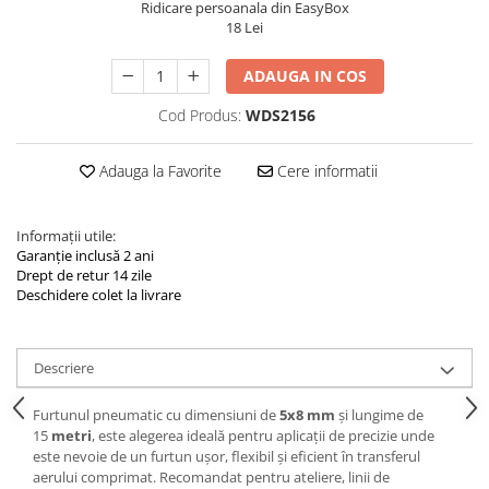
Ridicare persoanala din EasyBox
Navigatii Land Rover
18 Lei
Navigatii Iveco
ADAUGA IN COS
Navigatii Chrysler
Cod Produs:
WDS2156
Adauga la Favorite
Cere informatii
Informații utile:
Garanție inclusă 2 ani
Drept de retur 14 zile
Deschidere colet la livrare
Descriere
Furtunul pneumatic cu dimensiuni de
5x8 mm
și lungime de
15
metri
, este alegerea ideală pentru aplicații de precizie unde
este nevoie de un furtun ușor, flexibil și eficient în transferul
aerului comprimat. Recomandat pentru ateliere, linii de