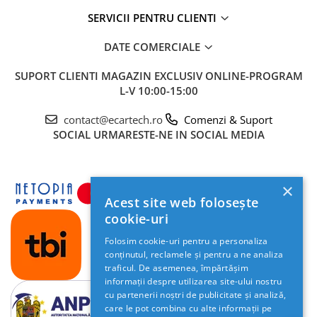
SERVICII PENTRU CLIENTI
DATE COMERCIALE
SUPORT CLIENTI
MAGAZIN EXCLUSIV ONLINE-PROGRAM
L-V 10:00-15:00
contact@ecartech.ro
Comenzi & Suport
SOCIAL
URMARESTE-NE IN SOCIAL MEDIA
×
Acest site web folosește
cookie-uri
Folosim cookie-uri pentru a personaliza
conținutul, reclamele și pentru a ne analiza
traficul. De asemenea, împărtășim
informații despre utilizarea site-ului nostru
cu partenerii noștri de publicitate și analiză,
care le pot combina cu alte informații pe