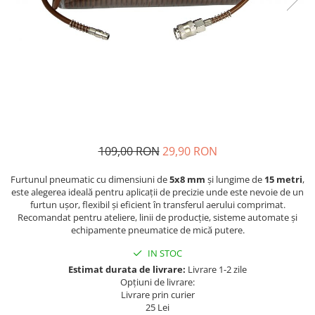
Navigatii Fiat
Navigatii Nissan
Navigatii Citroen
Navigatii Suzuki
Navigatii Mitsubishi
Navigatii Volvo
Navigatii KIA
109,00 RON
29,90 RON
Navigatii Renault
Furtunul pneumatic cu dimensiuni de
5x8 mm
și lungime de
15 metri
,
Navigatii Mazda
este alegerea ideală pentru aplicații de precizie unde este nevoie de un
furtun ușor, flexibil și eficient în transferul aerului comprimat.
Navigatii Smart
Recomandat pentru ateliere, linii de producție, sisteme automate și
echipamente pneumatice de mică putere.
Navigatii Chevrolet
IN STOC
Navigatii Honda
Estimat durata de livrare:
Livrare 1-2 zile
Navigatii Jeep
Opțiuni de livrare:
Livrare prin curier
Navigatii Porsche
25 Lei