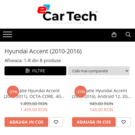
Toate Produsele
Summer sale
Hyundai Accent (2010-2016)
Navigatie dedicata
Afiseaza:
1-
8
din
8
produse
Navigatii Volkswagen
Navigatii Skoda
FILTRE
Navigatii Seat
Navigatii Ford
Navigatie Hyundai Accent
Navigatie Hyundai Accent
-21%
-21%
(2006-2011), OCTA-CORE, 4GB
(2010-2016), Android 12, 2GB
Navigatii Opel
RAM 64 GB ROM, Android 14,
RAM 32GB, DSP, Carplay si
1.899,00 RON
949,00 RON
Navigatii Hyundai
ecran 2K QLED 2000 X 1200
Android auto, ecran 9 inch
1.499,00 RON
749,00 RON
PX, 9.5 inch - ECARTECH
Navigatii Toyota
ADAUGA IN COS
ADAUGA IN COS
Navigatii Dacia
Navigatii Peugeot