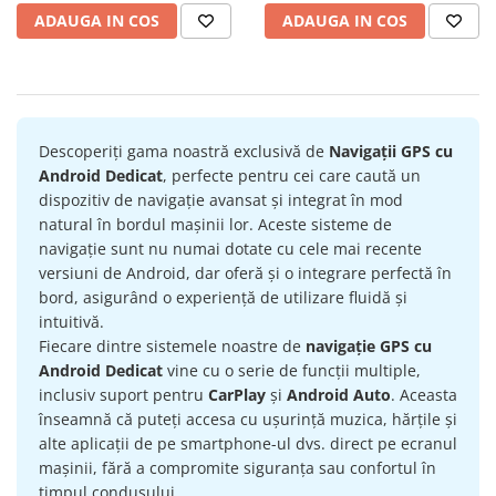
Navigatii Honda
ADAUGA IN COS
ADAUGA IN COS
Navigatii Jeep
Navigatii Porsche
Navigatii Land Rover
Descoperiți gama noastră exclusivă de
Navigații GPS cu
Navigatii Iveco
Android Dedicat
, perfecte pentru cei care caută un
Navigatii Chrysler
dispozitiv de navigație avansat și integrat în mod
natural în bordul mașinii lor. Aceste sisteme de
Navigatie universala
navigație sunt nu numai dotate cu cele mai recente
versiuni de Android, dar oferă și o integrare perfectă în
Playere auto
bord, asigurând o experiență de utilizare fluidă și
Navigatii 2 DIN
intuitivă.
Navigatii 1 DIN
Fiecare dintre sistemele noastre de
navigație GPS cu
Android Dedicat
vine cu o serie de funcții multiple,
Navigatie GPS Portabil
inclusiv suport pentru
CarPlay
și
Android Auto
. Aceasta
înseamnă că puteți accesa cu ușurință muzica, hărțile și
Accesorii navigatii
alte aplicații de pe smartphone-ul dvs. direct pe ecranul
CarPlay&Android Auto
mașinii, fără a compromite siguranța sau confortul în
timpul condusului.