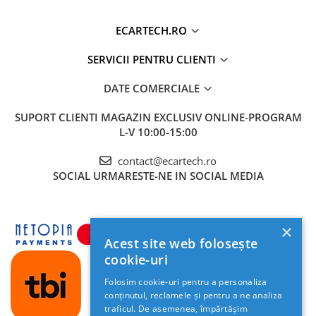
Invertoare auto
ECARTECH.RO
Lumini Ambientale
Testere auto
SERVICII PENTRU CLIENTI
Cabluri Audio
DATE COMERCIALE
Pompe transfer
SUPORT CLIENTI
MAGAZIN EXCLUSIV ONLINE-PROGRAM
L-V 10:00-15:00
Intretinere auto
Aspirator
contact@ecartech.ro
SOCIAL
URMARESTE-NE IN SOCIAL MEDIA
Camera Endoscop
Trusa cale distributie
Echipamente service auto
×
Huse volan
Acest site web folosește
cookie-uri
Chei si truse chei
Folosim cookie-uri pentru a personaliza
conținutul, reclamele și pentru a ne analiza
Bricolaj
traficul. De asemenea, împărtășim