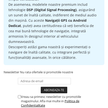
Camera Marsarier
De asemenea, modelele noastre premium includ
Camera Trafic DVR
tehnologie
DSP (Digital Signal Processing)
, asigurând
un sunet de înaltă calitate, indiferent de mediul audio
Rama adaptare
din mașină. Cu aceste
Navigații GPS cu Android
Camera marsarier dedicata
Dedicat
, puteți avea certitudinea că veți beneficia de
Adaptoare Navigatii
cea mai bună tehnologie de navigație, integrată
armonios în designul interior al vehiculului
Rame adaptare 2DIN
dumneavoastră.
Camera frontala
Descoperiți astăzi gama noastră și experimentați o
navigare de înaltă calitate, cu integrare perfectă și
funcționalități avansate, în orice călătorie.
Accesorii auto
Suport Telefon
Lanterne
Newsletter
Nu rata ofertele si promotiile noastre
Senzori Parcare
Electrice auto
Vreau sa primesc newsletter cu promotiile
Redresoare Auto
magazinului. Afla mai multe in
Politica de
Modulatoare Auto FM
Confidentialitate