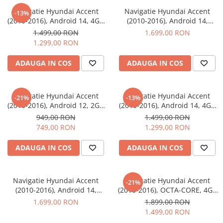
Navigatie Hyundai Accent
Navigatie Hyundai Accent
-13%
Navigatii Audi
(2010-2016), Android 14, 4GB
(2010-2016), Android 14,
RAM 64GB, DSP, SIM 4G,
OCTA-CORE 2.0 GHz, 8GB RAM
Navigatii BMW
1.499,00 RON
1.699,00 RON
Carplay si Android auto, ecran
128GB, SIM 4G, DSP, Carplay
1.299,00 RON
Navigatii Mercedes
9 inch
si Android auto, ecran 9 inch
Navigatii Fiat
ADAUGA IN COS
ADAUGA IN COS
Navigatii Nissan
Navigatii Citroen
Navigatie Hyundai Accent
Navigatie Hyundai Accent
-21%
-13%
(2010-2016), Android 12, 2GB
(2010-2016), Android 14, 4GB
Navigatii Suzuki
RAM 32GB, DSP, Carplay si
RAM 64GB, DSP, SIM 4G,
949,00 RON
1.499,00 RON
Navigatii Mitsubishi
Android auto, ecran 9 inch
Carplay si Android auto, ecran
749,00 RON
1.299,00 RON
9 inch
Navigatii Volvo
ADAUGA IN COS
ADAUGA IN COS
Navigatii KIA
Navigatii Renault
Navigatie Hyundai Accent
Navigatie Hyundai Accent
-21%
Navigatii Mazda
(2010-2016), Android 14,
(2010-2016), OCTA-CORE, 4GB
OCTA-CORE 2.0 GHz, 8GB RAM
RAM 64 GB ROM, Android 14,
Navigatii Smart
1.699,00 RON
1.899,00 RON
128GB, SIM 4G, DSP, Carplay
ecran 2K QLED 2000 X 1200
1.499,00 RON
Navigatii Chevrolet
si Android auto, ecran 9 inch
PX, 9.5 inch - ECARTECH