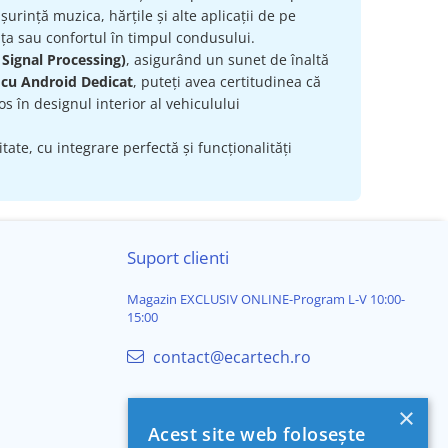
urință muzica, hărțile și alte aplicații de pe
ța sau confortul în timpul condusului.
 Signal Processing)
, asigurând un sunet de înaltă
 cu Android Dedicat
, puteți avea certitudinea că
s în designul interior al vehiculului
ate, cu integrare perfectă și funcționalități
Suport clienti
Magazin EXCLUSIV ONLINE-Program L-V 10:00-
15:00
contact@ecartech.ro
×
Acest site web folosește