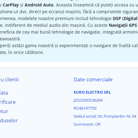
ru
CarPlay
și
Android Auto
. Aceasta înseamnă că puteți accesa cu uș
hone-ul dvs. direct pe ecranul mașinii, fără a compromite siguran
emenea, modelele noastre premium includ tehnologie
DSP (Digital
te, indiferent de mediul audio din mașină. Cu aceste
Navigații GPS
eneficia de cea mai bună tehnologie de navigație, integrată armonio
avoastră.
eriți astăzi gama noastră și experimentați o navigare de înaltă calit
te, în orice călătorie.
Date comerciale
u clienti
lata
EURO ELECTRO SRL
J2022000536284
rificare
RO46197750
etur
Sediul social: Str.Pompierilor Nr.34
oduselor
Scornicesti, Olt