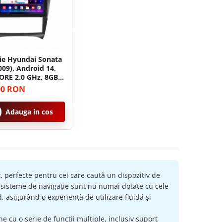
ie Hyundai Sonata
009), Android 14,
ORE 2.0 GHz, 8GB
8GB,SIM 4G, DSP,
00 RON
 si Android auto,
 inch
Adauga in cos
t
, perfecte pentru cei care caută un dispozitiv de
e sisteme de navigație sunt nu numai dotate cu cele
, asigurând o experiență de utilizare fluidă și
ne cu o serie de funcții multiple, inclusiv suport