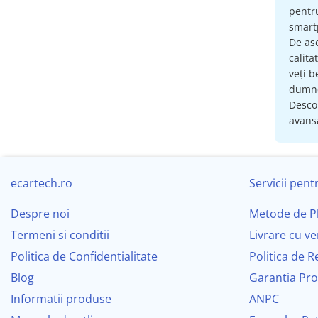
pent
Navigatii Renault
smartp
Navigatii Mazda
De as
calita
Navigatii Smart
veți b
dumne
Navigatii Chevrolet
Descop
avansa
Navigatii Honda
Navigatii Jeep
Navigatii Porsche
ecartech.ro
Servicii pentr
Navigatii Land Rover
Despre noi
Metode de P
Navigatii Iveco
Termeni si conditii
Livrare cu ve
Navigatii Chrysler
Politica de Confidentialitate
Politica de R
Blog
Garantia Pr
Navigatie universala
Informatii produse
ANPC
Playere auto