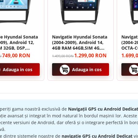
ie Hyundai Sonata
Navigatie Hyundai Sonata
Navigat
09), Android 12,
(2004-2009), Android 14,
(2004-2
 32GB, DSP,
4GB RAM 64GB,SIM 4G,
OCTA-C
si Android auto,
DSP, Carplay si Android
RAM 12
749,00 RON
1.299,00 RON
1.699,
ON
1.499,00 RON
inch
auto, ecran 9 inch
Carplay
ecran 9
Adauga in cos
Adauga in cos
periți gama noastră exclusivă de
Navigații GPS cu Android Dedica
ție avansat și integrat în mod natural în bordul mașinii lor. Acest
cente versiuni de Android, dar oferă și o integrare perfectă în bord
ivă.
re dintre sistemele noastre de
navigație GPS cu Android Dedicat
vi