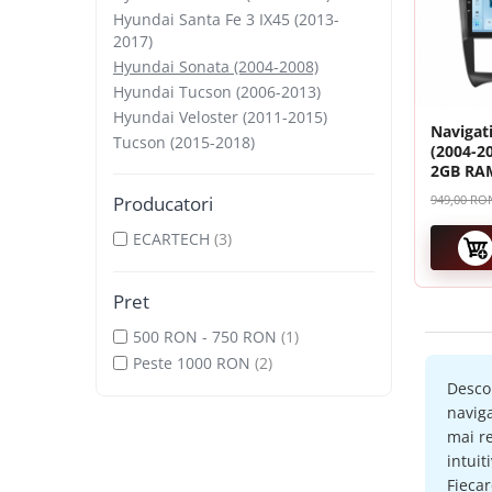
Hyundai Santa Fe 3 IX45 (2013-
Navigatii Dacia
2017)
Hyundai Sonata (2004-2008)
Navigatii Peugeot
Hyundai Tucson (2006-2013)
Navigatii Audi
Hyundai Veloster (2011-2015)
Navigat
Tucson (2015-2018)
Navigatii BMW
(2004-20
2GB RAM
Carplay 
Navigatii Mercedes
Producatori
949,00 R
ecran 9 
Navigatii Fiat
ECARTECH
(3)
Navigatii Nissan
Pret
Navigatii Citroen
500 RON - 750 RON
(1)
Navigatii Suzuki
Peste 1000 RON
(2)
Desco
Navigatii Mitsubishi
naviga
Navigatii Volvo
mai re
intuit
Navigatii KIA
Fieca