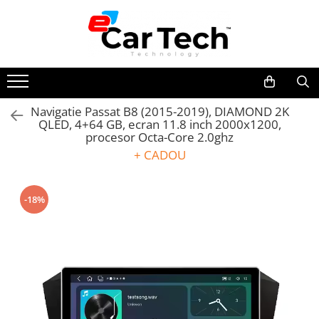
Toate Produsele
Summer sale
Navigatie Passat B8 (2015-2019), DIAMOND 2K
QLED, 4+64 GB, ecran 11.8 inch 2000x1200,
Navigatie dedicata
procesor Octa-Core 2.0ghz
Navigatii Volkswagen
+ CADOU
Navigatii Skoda
Navigatii Seat
-18%
Navigatii Ford
Navigatii Opel
Navigatii Hyundai
Navigatii Toyota
Navigatii Dacia
Navigatii Peugeot