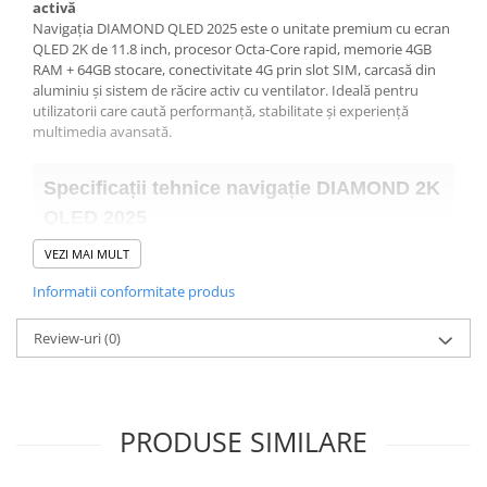
Camera Marsarier
activă
Navigația DIAMOND QLED 2025 este o unitate premium cu ecran
Camera Trafic DVR
QLED 2K de 11.8 inch, procesor Octa-Core rapid, memorie 4GB
Rama adaptare
RAM + 64GB stocare, conectivitate 4G prin slot SIM, carcasă din
aluminiu și sistem de răcire activ cu ventilator. Ideală pentru
Camera marsarier dedicata
utilizatorii care caută performanță, stabilitate și experiență
multimedia avansată.
Adaptoare Navigatii
Rame adaptare 2DIN
Specificații tehnice navigație DIAMOND 2K
Camera frontala
QLED 2025
VEZI MAI MULT
Accesorii auto
Ecran
QLED 11.8 inch, rezoluție 2000x1200
Suport Telefon
Informatii conformitate produs
Sistem de operare
Android
Lanterne
Review-uri
(0)
Procesor
Octa-Core UIS7862, 2.0 GHz
Senzori Parcare
Memorie RAM
4 GB
Electrice auto
Stocare internă
64 GB
PRODUSE SIMILARE
Redresoare Auto
Slot SIM 4G
Da – funcție de internet mobil integrată
Modulatoare Auto FM