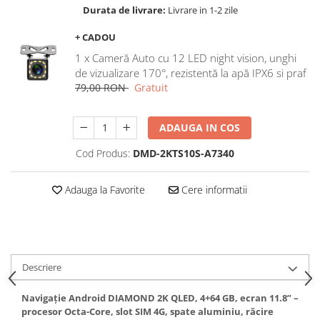
Durata de livrare:
Livrare in 1-2 zile
Navigatii Honda
Navigatii Jeep
+ CADOU
Navigatii Porsche
1 x Cameră Auto cu 12 LED night vision, unghi
de vizualizare 170°, rezistentă la apă IPX6 si praf
Navigatii Land Rover
79,00 RON
Gratuit
Navigatii Iveco
Navigatii Chrysler
ADAUGA IN COS
Cod Produs:
DMD-2KTS10S-A7340
Navigatie universala
Playere auto
Adauga la Favorite
Cere informatii
Navigatii 2 DIN
Navigatii 1 DIN
Navigatie GPS Portabil
Descriere
Accesorii navigatii
Navigație Android DIAMOND 2K QLED, 4+64 GB, ecran 11.8” –
CarPlay&Android Auto
procesor Octa-Core, slot SIM 4G, spate aluminiu, răcire