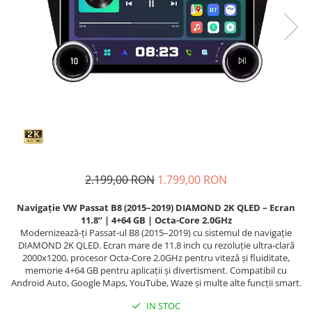
Navigatii Audi
Navigatii BMW
Navigatii Mercedes
Navigatii Fiat
Navigatii Nissan
Navigatii Citroen
Navigatii Suzuki
Navigatii Mitsubishi
2.199,00 RON
1.799,00 RON
Navigatii Volvo
Navigație VW Passat B8 (2015–2019) DIAMOND 2K QLED – Ecran
Navigatii KIA
11.8” | 4+64 GB | Octa-Core 2.0GHz
Modernizează-ți Passat-ul B8 (2015–2019) cu sistemul de navigație
Navigatii Renault
DIAMOND 2K QLED. Ecran mare de 11.8 inch cu rezoluție ultra-clară
2000x1200, procesor Octa-Core 2.0GHz pentru viteză și fluiditate,
Navigatii Mazda
memorie 4+64 GB pentru aplicații și divertisment. Compatibil cu
Navigatii Smart
Android Auto, Google Maps, YouTube, Waze și multe alte funcții smart.
Navigatii Chevrolet
IN STOC