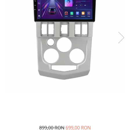
Navigatii Fiat
Navigatii Nissan
Navigatii Citroen
Navigatii Suzuki
Navigatii Mitsubishi
Navigatii Volvo
Navigatii KIA
Navigatii Renault
Navigatii Mazda
Navigatii Smart
Navigatii Chevrolet
Navigatii Honda
Navigatii Jeep
Navigatii Porsche
899,00 RON
699,00 RON