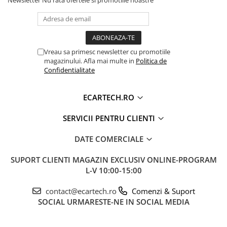
Sistem Activ de Răcire (Cooling
❄️
Vreau sa primesc newsletter cu promotiile
Fan)
magazinului. Afla mai multe in
Politica de
Confidentialitate
ECARTECH.RO
SERVICII PENTRU CLIENTI
DATE COMERCIALE
SUPORT CLIENTI
MAGAZIN EXCLUSIV ONLINE-PROGRAM
L-V 10:00-15:00
Unitatea este echipată hardware cu un
ventilator de răcire activ
pe spate. Această
contact@ecartech.ro
Comenzi & Suport
dotare premium asigură disiparea eficientă a
SOCIAL
URMARESTE-NE IN SOCIAL MEDIA
căldurii, garantând
fluiditate în rulaj
(fără
blocaje) și performanță maximă a procesorului