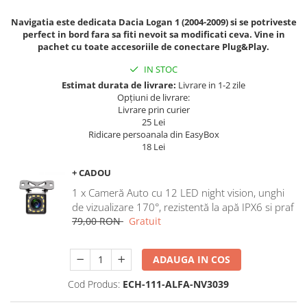
Navigatii Land Rover
Navigatia este dedicata Dacia Logan 1 (2004-2009) si se potriveste
Navigatii Iveco
perfect in bord fara sa fiti nevoit sa modificati ceva. Vine in
pachet cu toate accesoriile de conectare Plug&Play.
Navigatii Chrysler
IN STOC
Estimat durata de livrare:
Livrare in 1-2 zile
Opțiuni de livrare:
Livrare prin curier
25 Lei
Ridicare persoanala din EasyBox
18 Lei
+ CADOU
1 x Cameră Auto cu 12 LED night vision, unghi
de vizualizare 170°, rezistentă la apă IPX6 si praf
79,00 RON
Gratuit
ADAUGA IN COS
Cod Produs:
ECH-111-ALFA-NV3039