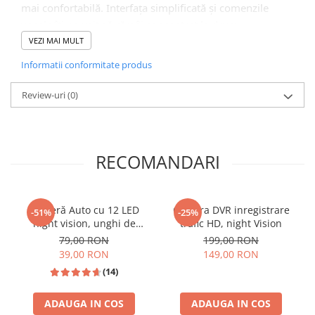
mai confortabilă. Interfața simplificată și comenzile
vocale îți permit să rămâi concentrat la drum.
VEZI MAI MULT
Informatii conformitate produs
🖥️ Interfață Intuitivă și Modernă
Review-uri
(0)
RECOMANDARI
Cameră Auto cu 12 LED
Camera DVR inregistrare
-51%
-25%
night vision, unghi de
trafic HD, night Vision
vizualizare 170°, rezistentă
79,00 RON
199,00 RON
la apă IPX6 si praf
📱 Meniu Aplicații Structurat
39,00 RON
149,00 RON
(14)
ADAUGA IN COS
ADAUGA IN COS