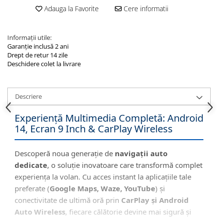
Adauga la Favorite
Cere informatii
Informații utile:
Garanție inclusă 2 ani
Drept de retur 14 zile
Deschidere colet la livrare
Descriere
Experiență Multimedia Completă: Android
14, Ecran 9 Inch & CarPlay Wireless
Descoperă noua generație de
navigații auto
dedicate
, o soluție inovatoare care transformă complet
experiența la volan. Cu acces instant la aplicațiile tale
preferate (
Google Maps, Waze, YouTube
) și
conectivitate de ultimă oră prin
CarPlay și Android
Auto Wireless
, fiecare călătorie devine mai sigură și